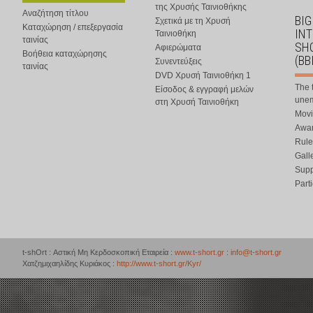
της Χρυσής Ταινιοθήκης
Αναζήτηση τίτλου
BIG
Σχετικά με τη Χρυσή
Καταχώρηση / επεξεργασία
IN
Ταινιοθήκη
ταινίας
SHO
Αφιερώματα
Βοήθεια καταχώρησης
(BB
Συνεντεύξεις
ταινίας
DVD Χρυσή Ταινιοθήκη 1
The 
Είσοδος & εγγραφή μελών
une
στη Χρυσή Ταινιοθήκη
Movi
Awar
Rule
Gall
Supp
Part
t-shOrt : Αστική Μη Κερδοσκοπική Εταιρεία :
www.t-short.gr
:
info@t-short.gr
Χατζημιχαηλίδης Κυριάκος :
http://www.t-short.gr/Kyr/