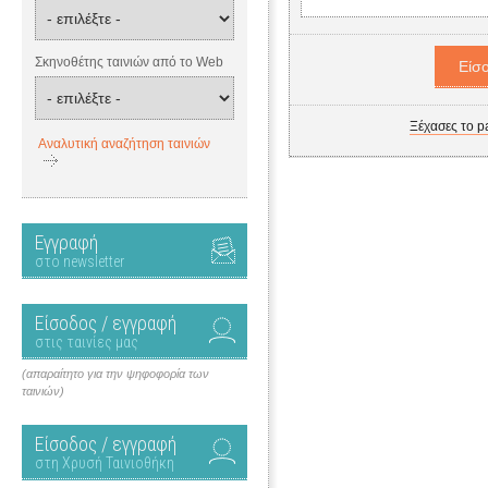
Σκηνοθέτης ταινιών από το Web
Ξέχασες το p
Αναλυτική αναζήτηση ταινιών
Εγγραφή
στο newsletter
Είσοδος / εγγραφή
στις ταινίες μας
(απαραίτητο για την ψηφοφορία των
ταινιών)
Είσοδος / εγγραφή
στη Χρυσή Ταινιοθήκη