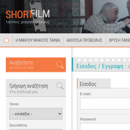
Η ΜΙΚΡΟΥ ΜΗΚΟΥΣ ΤΑΙΝΙΑ
ΑΙΘΟΥΣΑ ΠΡΟΒΟΛΗΣ
ΧΡΥΣΗ ΤΑΙΝ
Αναζητήστε
Είσοδος / Εγγραφή
σε όλο το site
Είσοδος
Γρήγορη αναζήτηση
στη συλλογή μας
E-mail:
Ταινία
Password:
Σκηνοθέτης