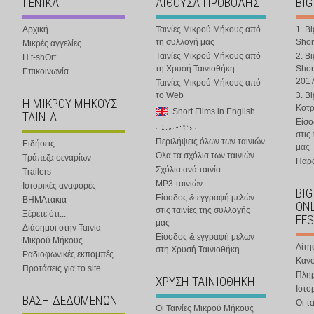
ΓΕΝΙΚΑ
ΑΙΘΟΥΣΑ ΠΡΟΒΟΛΗΣ
BIG
Αρχική
Ταινίες Μικρού Μήκους από
1. B
τη συλλογή μας
Shor
Μικρές αγγελίες
Ταινίες Μικρού Μήκους από
2. B
Η t-shOrt
τη Χρυσή Ταινιοθήκη
Shor
Επικοινωνία
201
Ταινίες Μικρού Μήκους από
το Web
3. B
Η ΜΙΚΡΟΥ ΜΗΚΟΥΣ
Κοτ
Short Films in English
ΤΑΙΝΙΑ
Είσο
στις
Περιλήψεις όλων των ταινιών
Ειδήσεις
μας
Όλα τα σχόλια των ταινιών
Τράπεζα σεναρίων
Παρα
Σχόλια ανά ταινία
Trailers
MP3 ταινιών
Ιστορικές αναφορές
BIG
Είσοδος & εγγραφή μελών
ΒΗΜΑτάκια
ONL
στις ταινίες της συλλογής
Ξέρετε ότι...
FES
μας
Διάσημοι στην Ταινία
Είσοδος & εγγραφή μελών
Μικρού Μήκους
Αίτη
στη Χρυσή Ταινιοθήκη
Ραδιοφωνικές εκπομπές
Κανο
Προτάσεις για το site
Πλη
ΧΡΥΣΗ ΤΑΙΝΙΟΘΗΚΗ
Ιστο
ΒΑΣΗ ΔΕΔΟΜΕΝΩΝ
Οι τα
Οι Ταινίες Μικρού Μήκους