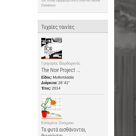
τον οποίο εφαρμόζει και η Internet Movie
Database.
Τυχαίες ταινίες
Γρηγόρης Βαρδαρινός
The Noir Project
Είδος:
Μυθοπλασία
Διάρκεια:
26' 41''
Έτος:
2014
Κατερίνα Ζούγρου
Τα φυτά αισθάνονται,
θυμούνται