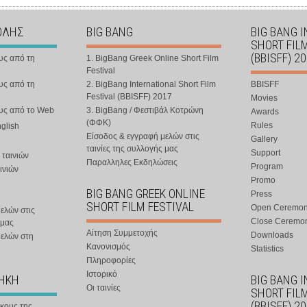
ΟΛΗΣ
BIG BANG
BIG BANG 
SHORT FIL
(BBISFF) 2
υς από τη
1. BigBang Greek Online Short Film
Festival
υς από τη
2. BigBang International Short Film
BBISFF
Festival (BBISFF) 2017
Movies
ους από το Web
3. BigBang / Φεστιβάλ Κοτρώνη
Awards
(ΦΦΚ)
Rules
nglish
Είσοδος & εγγραφή μελών στις
Gallery
ταινίες της συλλογής μας
Support
 ταινιών
Παραλληλες Εκδηλώσεις
Program
ινιών
Promo
BIG BANG GREEK ONLINE
Press
SHORT FILM FESTIVAL
Open Ceremo
ελών στις
Close Ceremo
 μας
Αίτηση Συμμετοχής
Downloads
μελών στη
Κανονισμός
Statistics
Πληροφορίες
Ιστορικό
ΘΗΚΗ
BIG BANG 
Οι ταινίες
SHORT FIL
(BBISFF) 2
ήκους της