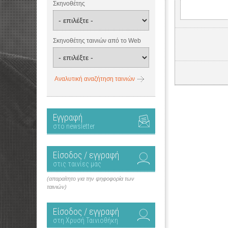
Σκηνοθέτης
Σκηνοθέτης ταινιών από το Web
Αναλυτική αναζήτηση ταινιών
Εγγραφή
στο newsletter
Είσοδος / εγγραφή
στις ταινίες μας
(απαραίτητο για την ψηφοφορία των
ταινιών)
Είσοδος / εγγραφή
στη Χρυσή Ταινιοθήκη