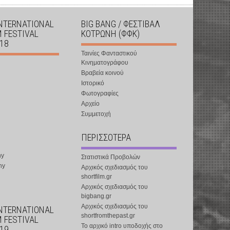
INTERNATIONAL
BIG BANG / ΦΕΣΤΙΒΑΛ
M FESTIVAL
ΚΟΤΡΩΝΗ (ΦΦΚ)
018
Ταινίες Φανταστικού
Κινηματογράφου
Βραβεία κοινού
Ιστορικό
Φωτογραφίες
Αρχείο
Συμμετοχή
ΠΕΡΙΣΣΟΤΕΡΑ
ny
Στατιστικά Προβολών
ny
Αρχικός σχεδιασμός του
shortfilm.gr
Αρχικός σχεδιασμός του
bigbang.gr
Αρχικός σχεδιασμός του
INTERNATIONAL
shortfromthepast.gr
M FESTIVAL
Το αρχικό intro υποδοχής στο
019