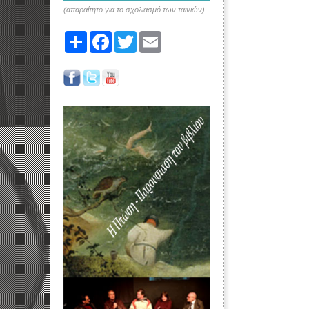
(απαραίτητο για το σχολιασμό των ταινιών)
Share
Facebook
Twitter
Email