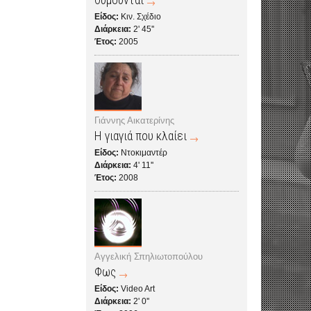
Είδος:
Κιν. Σχέδιο
Διάρκεια:
2' 45''
Έτος:
2005
Γιάννης Αικατερίνης
Η γιαγιά που κλαίει
Είδος:
Ντοκιμαντέρ
Διάρκεια:
4' 11''
Έτος:
2008
Αγγελική Σπηλιωτοπούλου
Φως
Είδος:
Video Art
Διάρκεια:
2' 0''