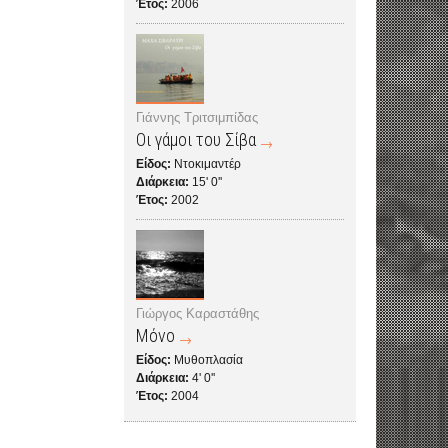
Έτος:
2006
Γιάννης Τριτσιμπίδας
Οι γάμοι του Σίβα
Είδος:
Ντοκιμαντέρ
Διάρκεια:
15' 0''
Έτος:
2002
Γιώργος Καραστάθης
Μόνο
Είδος:
Μυθοπλασία
Διάρκεια:
4' 0''
Έτος:
2004