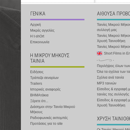
ΓΕΝΙΚΑ
ΑΙΘΟΥΣΑ ΠΡΟΒ
Αρχική
Ταινίες Μικρού Μήκο
συλλογή μας
Μικρές αγγελίες
Ταινίες Μικρού Μήκο
Η t-shOrt
Χρυσή Ταινιοθήκη
Επικοινωνία
Ταινίες Μικρού Μήκ
Short Films in E
Η ΜΙΚΡΟΥ ΜΗΚΟΥΣ
ΤΑΙΝΙΑ
Περιλήψεις όλων των
Όλα τα σχόλια των τα
Ειδήσεις
Σχόλια ανά ταινία
Τράπεζα σεναρίων
MP3 ταινιών
Trailers
Είσοδος & εγγραφή μ
Ιστορικές αναφορές
ταινίες της συλλογής
ΒΗΜΑτάκια
Είσοδος & εγγραφή 
Ξέρετε ότι...
Χρυσή Ταινιοθήκη
Διάσημοι στην Ταινία Μικρού
Μήκους
ΧΡΥΣΗ ΤΑΙΝΙΟ
Ραδιοφωνικές εκπομπές
Προτάσεις για το site
Οι Ταινίες Μικρού Μ