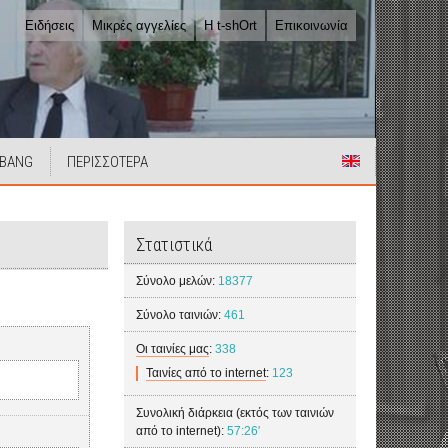
Ειδήσεις
Μικρές αγγελίες
Η t-shOrt
Επικοινωνία
 BANG
ΠΕΡΙΣΣΟΤΕΡΑ
Στατιστικά
Σύνολο μελών:
18377
Σύνολο ταινιών:
461
Οι ταινίες μας
:
338
Ταινίες από το internet
:
123
Συνολική διάρκεια (εκτός των ταινιών
από το internet):
57:26'