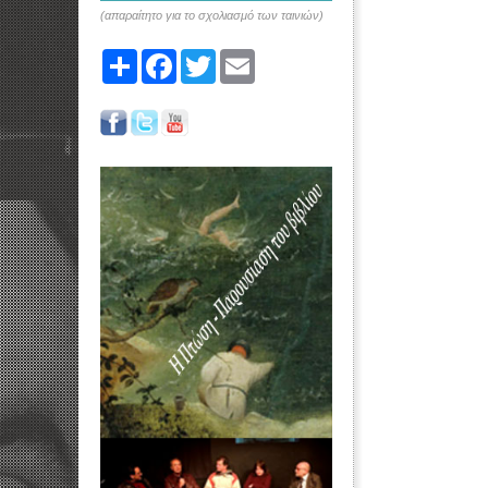
(απαραίτητο για το σχολιασμό των ταινιών)
Share
Facebook
Twitter
Email