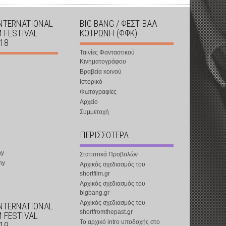
INTERNATIONAL
BIG BANG / ΦΕΣΤΙΒΑΛ
M FESTIVAL
ΚΟΤΡΩΝΗ (ΦΦΚ)
018
Ταινίες Φανταστικού
Κινηματογράφου
Βραβεία κοινού
Ιστορικό
Φωτογραφίες
Αρχείο
Συμμετοχή
ΠΕΡΙΣΣΟΤΕΡΑ
ny
Στατιστικά Προβολών
ny
Αρχικός σχεδιασμός του
shortfilm.gr
Αρχικός σχεδιασμός του
bigbang.gr
Αρχικός σχεδιασμός του
INTERNATIONAL
shortfromthepast.gr
M FESTIVAL
Το αρχικό intro υποδοχής στο
019