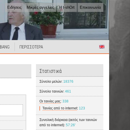
Ειδήσεις
Μικρές αγγελίες
Η t-shOrt
Επικοινωνία
 BANG
ΠΕΡΙΣΣΟΤΕΡΑ
Στατιστικά
Σύνολο μελών:
18376
Σύνολο ταινιών:
461
Οι ταινίες μας
:
338
Ταινίες από το internet
:
123
Συνολική διάρκεια (εκτός των ταινιών
από το internet):
57:26'