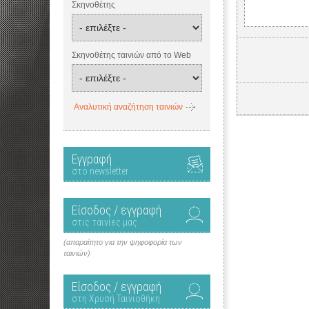
Σκηνοθέτης
Σκηνοθέτης ταινιών από το Web
Αναλυτική αναζήτηση ταινιών
Εγγραφή
στο newsletter
Είσοδος / εγγραφή
στις ταινίες μας
(απαραίτητο για την ψηφοφορία των
ταινιών)
Είσοδος / εγγραφή
στη Χρυσή Ταινιοθήκη