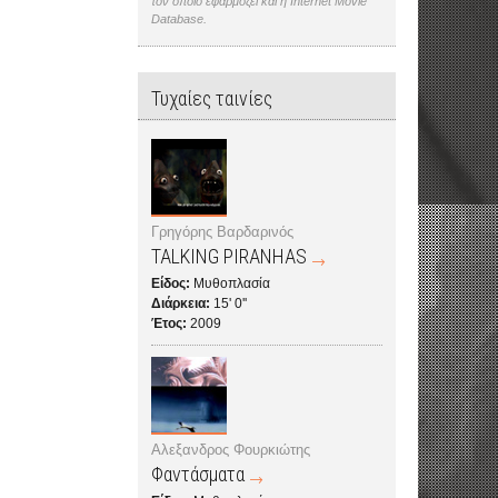
τον οποίο εφαρμόζει και η Internet Movie
Database.
Τυχαίες ταινίες
Γρηγόρης Βαρδαρινός
TALKING PIRANHAS
Είδος:
Μυθοπλασία
Διάρκεια:
15' 0''
Έτος:
2009
Αλεξανδρος Φουρκιώτης
Φαντάσματα