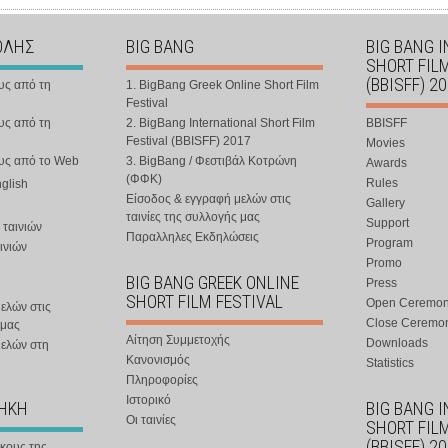
ΟΛΗΣ
BIG BANG
BIG BANG 
SHORT FIL
(BBISFF) 2
υς από τη
1. BigBang Greek Online Short Film
Festival
υς από τη
2. BigBang International Short Film
BBISFF
Festival (BBISFF) 2017
Movies
ους από το Web
3. BigBang / Φεστιβάλ Κοτρώνη
Awards
(ΦΦΚ)
Rules
nglish
Είσοδος & εγγραφή μελών στις
Gallery
ταινίες της συλλογής μας
Support
 ταινιών
Παραλληλες Εκδηλώσεις
Program
ινιών
Promo
BIG BANG GREEK ONLINE
Press
SHORT FILM FESTIVAL
Open Ceremo
ελών στις
Close Ceremo
 μας
Αίτηση Συμμετοχής
Downloads
μελών στη
Κανονισμός
Statistics
Πληροφορίες
Ιστορικό
ΘΗΚΗ
BIG BANG 
Οι ταινίες
SHORT FIL
(BBISFF) 2
ήκους της