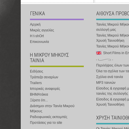
ΓΕΝΙΚΑ
ΑΙΘΟΥΣΑ ΠΡΟΒ
Αρχική
Ταινίες Μικρού Μήκο
συλλογή μας
Μικρές αγγελίες
Ταινίες Μικρού Μήκο
Η t-shOrt
Χρυσή Ταινιοθήκη
Επικοινωνία
Ταινίες Μικρού Μήκ
Short Films in E
Η ΜΙΚΡΟΥ ΜΗΚΟΥΣ
ΤΑΙΝΙΑ
Περιλήψεις όλων των
Όλα τα σχόλια των τα
Ειδήσεις
Σχόλια ανά ταινία
Τράπεζα σεναρίων
MP3 ταινιών
Trailers
Είσοδος & εγγραφή μ
Ιστορικές αναφορές
ταινίες της συλλογής
ΒΗΜΑτάκια
Είσοδος & εγγραφή 
Ξέρετε ότι...
Χρυσή Ταινιοθήκη
Διάσημοι στην Ταινία Μικρού
Μήκους
ΧΡΥΣΗ ΤΑΙΝΙΟ
Ραδιοφωνικές εκπομπές
Προτάσεις για το site
Οι Ταινίες Μικρού Μ