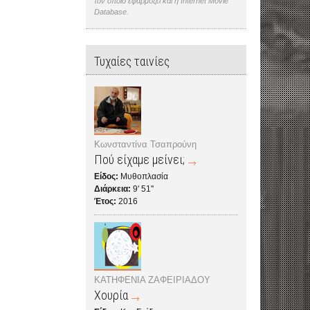
τον οποίο εφαρμόζει και η Internet Movie
Database.
Τυχαίες ταινίες
Κωνσταντίνα Τσαπρούνη
Πού είχαμε μείνει;
Είδος:
Μυθοπλασία
Διάρκεια:
9' 51''
Έτος:
2016
ΚΑΤΗΦΕΝΙΑ ΖΑΦΕΙΡΙΑΔΟΥ
Χουρία