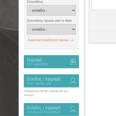
Σκηνοθέτης
Σκηνοθέτης ταινιών από το Web
Αναλυτική αναζήτηση ταινιών
Εγγραφή
στο newsletter
Είσοδος / εγγραφή
στις ταινίες μας
(απαραίτητο για την ψηφοφορία των
ταινιών)
Είσοδος / εγγραφή
στη Χρυσή Ταινιοθήκη