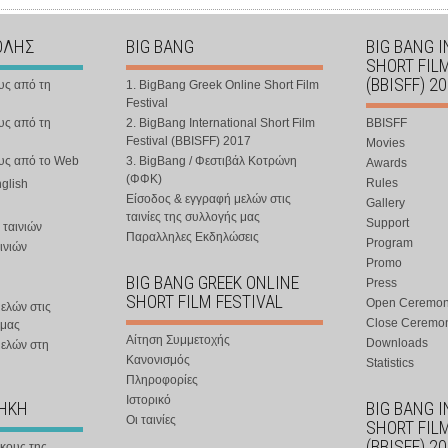
ΟΛΗΣ
BIG BANG
BIG BANG 
SHORT FIL
(BBISFF) 2
υς από τη
1. BigBang Greek Online Short Film
Festival
υς από τη
2. BigBang International Short Film
BBISFF
Festival (BBISFF) 2017
Movies
ους από το Web
3. BigBang / Φεστιβάλ Κοτρώνη
Awards
(ΦΦΚ)
Rules
nglish
Είσοδος & εγγραφή μελών στις
Gallery
ταινίες της συλλογής μας
Support
 ταινιών
Παραλληλες Εκδηλώσεις
Program
ινιών
Promo
BIG BANG GREEK ONLINE
Press
SHORT FILM FESTIVAL
Open Ceremo
ελών στις
Close Ceremo
 μας
Αίτηση Συμμετοχής
Downloads
μελών στη
Κανονισμός
Statistics
Πληροφορίες
Ιστορικό
ΘΗΚΗ
BIG BANG 
Οι ταινίες
SHORT FIL
(BBISFF) 2
ήκους της