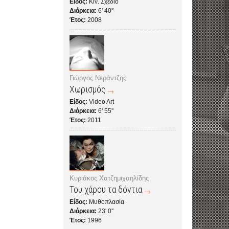
Είδος:
Κιν. Σχέδιο
Διάρκεια:
6' 40''
Έτος:
2008
Γιώργος Νεράντζης
Χωρισμός
Είδος:
Video Art
Διάρκεια:
6' 55''
Έτος:
2011
Κυριάκος Χατζημιχαηλίδης
Του χάρου τα δόντια
Είδος:
Μυθοπλασία
Διάρκεια:
23' 0''
Έτος:
1996