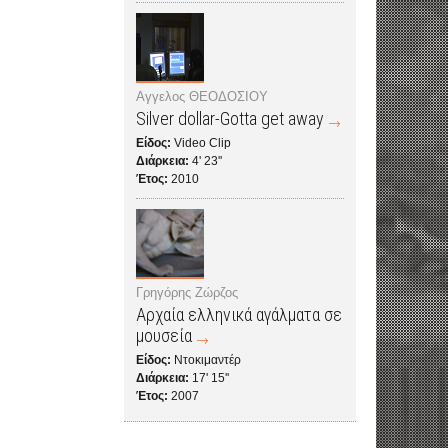
Αγγελος ΘΕΟΔΟΣΙΟΥ
Silver dollar-Gotta get away
Είδος:
Video Clip
Διάρκεια:
4' 23''
Έτος:
2010
Γρηγόρης Ζώρζος
Αρχαία ελληνικά αγάλματα σε
μουσεία
Είδος:
Ντοκιμαντέρ
Διάρκεια:
17' 15''
Έτος:
2007