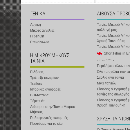
ΓΕΝΙΚΑ
ΑΙΘΟΥΣΑ ΠΡΟΒ
Αρχική
Ταινίες Μικρού Μήκο
συλλογή μας
Μικρές αγγελίες
Ταινίες Μικρού Μήκο
Η t-shOrt
Χρυσή Ταινιοθήκη
Επικοινωνία
Ταινίες Μικρού Μήκ
Short Films in E
Η ΜΙΚΡΟΥ ΜΗΚΟΥΣ
ΤΑΙΝΙΑ
Περιλήψεις όλων των
Όλα τα σχόλια των τα
Ειδήσεις
Σχόλια ανά ταινία
Τράπεζα σεναρίων
MP3 ταινιών
Trailers
Είσοδος & εγγραφή μ
Ιστορικές αναφορές
ταινίες της συλλογής
ΒΗΜΑτάκια
Είσοδος & εγγραφή 
Ξέρετε ότι...
Χρυσή Ταινιοθήκη
Διάσημοι στην Ταινία Μικρού
Μήκους
ΧΡΥΣΗ ΤΑΙΝΙΟ
Ραδιοφωνικές εκπομπές
Προτάσεις για το site
Οι Ταινίες Μικρού Μ