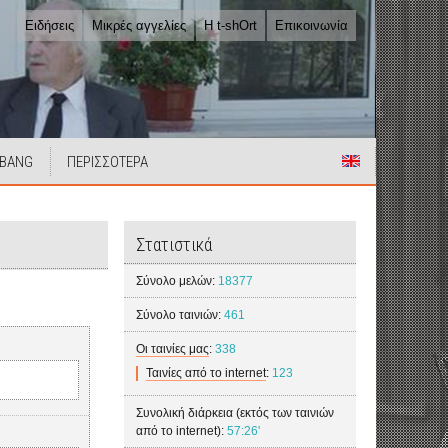
Ειδήσεις
Μικρές αγγελίες
Η t-shOrt
Επικοινωνία
 BANG
ΠΕΡΙΣΣΟΤΕΡΑ
Στατιστικά
Σύνολο μελών:
18377
Σύνολο ταινιών:
461
Οι ταινίες μας
:
338
Ταινίες από το internet
:
123
Συνολική διάρκεια (εκτός των ταινιών
από το internet):
57:26'