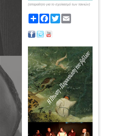
(απαραίτητο για το σχολιασμό των ταινιών)
Share
Facebook
Twitter
Email