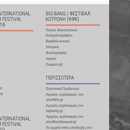
INTERNATIONAL
BIG BANG / ΦΕΣΤΙΒΑΛ
M FESTIVAL
ΚΟΤΡΩΝΗ (ΦΦΚ)
018
Ταινίες Φανταστικού
Κινηματογράφου
Βραβεία κοινού
Ιστορικό
Φωτογραφίες
Αρχείο
Συμμετοχή
ΠΕΡΙΣΣΟΤΕΡΑ
ny
Στατιστικά Προβολών
ny
Αρχικός σχεδιασμός του
shortfilm.gr
Αρχικός σχεδιασμός του
bigbang.gr
Αρχικός σχεδιασμός του
INTERNATIONAL
shortfromthepast.gr
M FESTIVAL
Το αρχικό intro υποδοχής στο
019