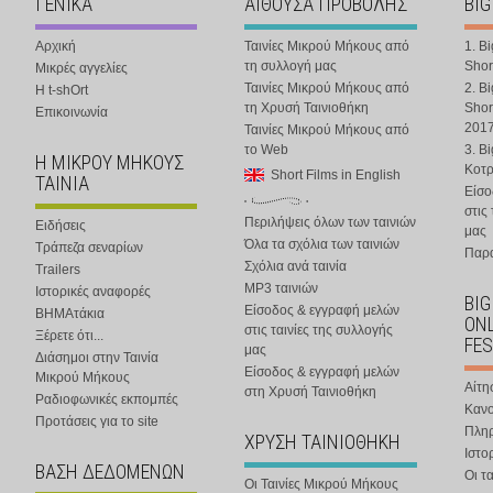
ΓΕΝΙΚΑ
ΑΙΘΟΥΣΑ ΠΡΟΒΟΛΗΣ
BIG
Αρχική
Ταινίες Μικρού Μήκους από
1. B
τη συλλογή μας
Shor
Μικρές αγγελίες
Ταινίες Μικρού Μήκους από
2. B
Η t-shOrt
τη Χρυσή Ταινιοθήκη
Shor
Επικοινωνία
201
Ταινίες Μικρού Μήκους από
το Web
3. B
Η ΜΙΚΡΟΥ ΜΗΚΟΥΣ
Κοτ
Short Films in English
ΤΑΙΝΙΑ
Είσο
στις
Περιλήψεις όλων των ταινιών
Ειδήσεις
μας
Όλα τα σχόλια των ταινιών
Τράπεζα σεναρίων
Παρα
Σχόλια ανά ταινία
Trailers
MP3 ταινιών
Ιστορικές αναφορές
BIG
Είσοδος & εγγραφή μελών
ΒΗΜΑτάκια
ONL
στις ταινίες της συλλογής
Ξέρετε ότι...
FES
μας
Διάσημοι στην Ταινία
Είσοδος & εγγραφή μελών
Μικρού Μήκους
Αίτη
στη Χρυσή Ταινιοθήκη
Ραδιοφωνικές εκπομπές
Κανο
Προτάσεις για το site
Πλη
ΧΡΥΣΗ ΤΑΙΝΙΟΘΗΚΗ
Ιστο
ΒΑΣΗ ΔΕΔΟΜΕΝΩΝ
Οι τα
Οι Ταινίες Μικρού Μήκους