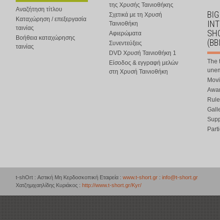
της Χρυσής Ταινιοθήκης
Αναζήτηση τίτλου
BIG
Σχετικά με τη Χρυσή
Καταχώρηση / επεξεργασία
IN
Ταινιοθήκη
ταινίας
SHO
Αφιερώματα
Βοήθεια καταχώρησης
(BB
Συνεντεύξεις
ταινίας
DVD Χρυσή Ταινιοθήκη 1
The 
Είσοδος & εγγραφή μελών
une
στη Χρυσή Ταινιοθήκη
Movi
Awar
Rule
Gall
Supp
Part
t-shOrt : Αστική Μη Κερδοσκοπική Εταιρεία :
www.t-short.gr
:
info@t-short.gr
Χατζημιχαηλίδης Κυριάκος :
http://www.t-short.gr/Kyr/