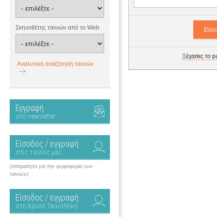
Σκηνοθέτης ταινιών από το Web
Ξέχασες το p
Αναλυτική αναζήτηση ταινιών
Εγγραφή
στο newsletter
Είσοδος / εγγραφή
στις ταινίες μας
(απαραίτητο για την ψηφοφορία των
ταινιών)
Είσοδος / εγγραφή
στη Χρυσή Ταινιοθήκη