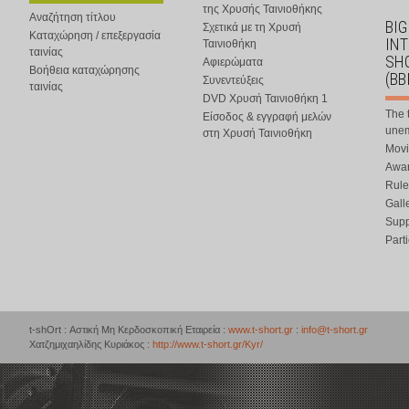
της Χρυσής Ταινιοθήκης
Αναζήτηση τίτλου
BIG
Σχετικά με τη Χρυσή
Καταχώρηση / επεξεργασία
IN
Ταινιοθήκη
ταινίας
SHO
Αφιερώματα
Βοήθεια καταχώρησης
(BB
Συνεντεύξεις
ταινίας
DVD Χρυσή Ταινιοθήκη 1
The 
Είσοδος & εγγραφή μελών
une
στη Χρυσή Ταινιοθήκη
Movi
Awar
Rule
Gall
Supp
Part
t-shOrt : Αστική Μη Κερδοσκοπική Εταιρεία :
www.t-short.gr
:
info@t-short.gr
Χατζημιχαηλίδης Κυριάκος :
http://www.t-short.gr/Kyr/