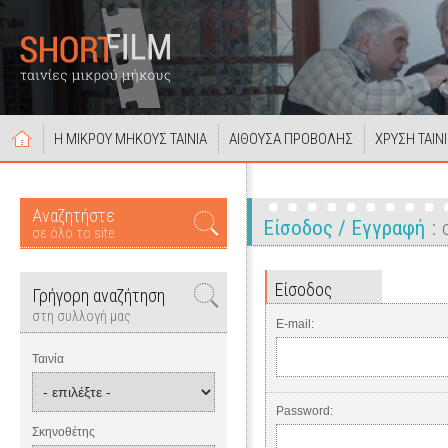
Η ΜΙΚΡΟΥ ΜΗΚΟΥΣ ΤΑΙΝΙΑ
ΑΙΘΟΥΣΑ ΠΡΟΒΟΛΗΣ
ΧΡΥΣΗ ΤΑΙΝ
Αναζητήστε
Είσοδος / Εγγραφή
σε όλο το site
Είσοδος
Γρήγορη αναζήτηση
στη συλλογή μας
E-mail:
Ταινία
Password:
Σκηνοθέτης