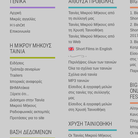
ΓΕΝΙΚΑ
ΑΙΘΟΥΣΑ ΠΡΟΒΟΛΗΣ
BIG
Αρχική
Ταινίες Μικρού Μήκους από
1. B
τη συλλογή μας
Shor
Μικρές αγγελίες
Ταινίες Μικρού Μήκους από
2. B
Η t-shOrt
τη Χρυσή Ταινιοθήκη
Shor
Επικοινωνία
201
Ταινίες Μικρού Μήκους από
το Web
3. B
Η ΜΙΚΡΟΥ ΜΗΚΟΥΣ
Κοτ
Short Films in English
ΤΑΙΝΙΑ
Είσο
στις
Περιλήψεις όλων των ταινιών
Ειδήσεις
μας
Όλα τα σχόλια των ταινιών
Τράπεζα σεναρίων
Παρα
Σχόλια ανά ταινία
Trailers
MP3 ταινιών
Ιστορικές αναφορές
BIG
Είσοδος & εγγραφή μελών
ΒΗΜΑτάκια
ONL
στις ταινίες της συλλογής
Ξέρετε ότι...
FES
μας
Διάσημοι στην Ταινία
Είσοδος & εγγραφή μελών
Μικρού Μήκους
Αίτη
στη Χρυσή Ταινιοθήκη
Ραδιοφωνικές εκπομπές
Κανο
Προτάσεις για το site
Πλη
ΧΡΥΣΗ ΤΑΙΝΙΟΘΗΚΗ
Ιστο
ΒΑΣΗ ΔΕΔΟΜΕΝΩΝ
Οι τα
Οι Ταινίες Μικρού Μήκους