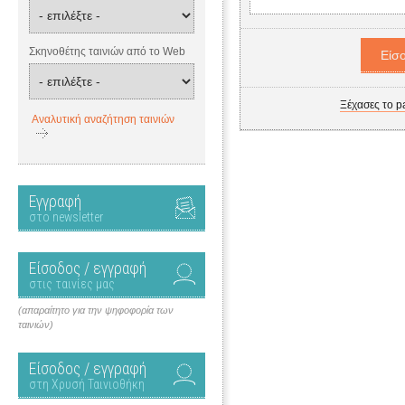
Σκηνοθέτης ταινιών από το Web
Ξέχασες το p
Αναλυτική αναζήτηση ταινιών
Εγγραφή
στο newsletter
Είσοδος / εγγραφή
στις ταινίες μας
(απαραίτητο για την ψηφοφορία των
ταινιών)
Είσοδος / εγγραφή
στη Χρυσή Ταινιοθήκη