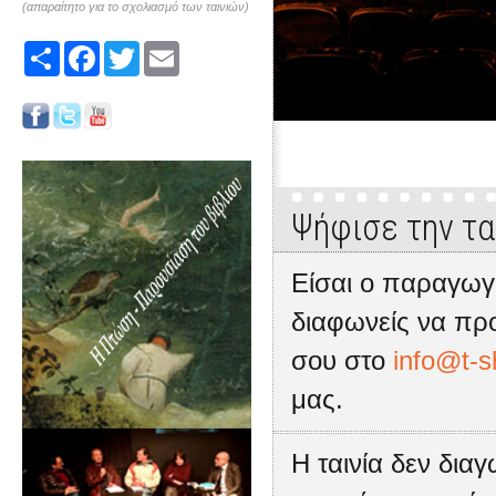
(απαραίτητο για το σχολιασμό των ταινιών)
Share
Facebook
Twitter
Email
Ψήφισε την τα
Είσαι ο παραγωγό
διαφωνείς να προ
σου στο
info@t-s
μας.
Η ταινία δεν δια