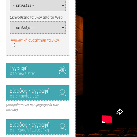
Σκηνοθέτης ταινιών από το Web
Αναλυτική αναζήτηση ταινιών
Εγγραφή
στο newsletter
Είσοδος / εγγραφή
στις ταινίες μας
(απαραίτητο για την ψηφοφορία των
ταινιών)
Είσοδος / εγγραφή
στη Χρυσή Ταινιοθήκη