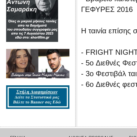
ΓΕΦΥΡΕΣ 2016
Η ταινία επίσης
- FRIGHT NIGH
- 5o Διεθνές Φε
- 3o Φεστιβάλ 
- 6o Διεθνές φε