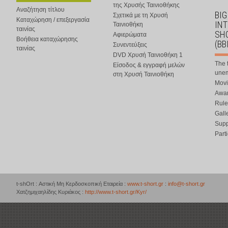
της Χρυσής Ταινιοθήκης
Αναζήτηση τίτλου
BIG
Σχετικά με τη Χρυσή
Καταχώρηση / επεξεργασία
IN
Ταινιοθήκη
ταινίας
SHO
Αφιερώματα
Βοήθεια καταχώρησης
(BB
Συνεντεύξεις
ταινίας
DVD Χρυσή Ταινιοθήκη 1
The 
Είσοδος & εγγραφή μελών
une
στη Χρυσή Ταινιοθήκη
Movi
Awar
Rule
Gall
Supp
Part
t-shOrt : Αστική Μη Κερδοσκοπική Εταιρεία :
www.t-short.gr
:
info@t-short.gr
Χατζημιχαηλίδης Κυριάκος :
http://www.t-short.gr/Kyr/