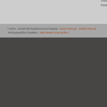
Supp
Part
t-shOrt : Αστική Μη Κερδοσκοπική Εταιρεία :
www.t-short.gr
:
info@t-short.gr
Χατζημιχαηλίδης Κυριάκος :
http://www.t-short.gr/Kyr/