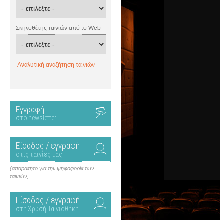
Σκηνοθέτης ταινιών από το Web
Αναλυτική αναζήτηση ταινιών
Εγγραφή
στο newsletter
Είσοδος / εγγραφή
στις ταινίες μας
(απαραίτητο για την ψηφοφορία των
ταινιών)
Είσοδος / εγγραφή
στη Χρυσή Ταινιοθήκη