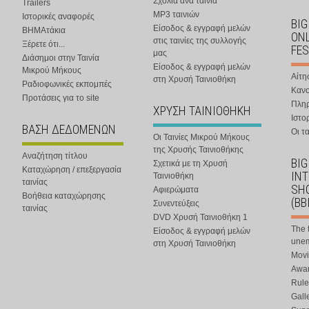
Σχόλια ανά ταινία
Trailers
MP3 ταινιών
Ιστορικές αναφορές
BIG
Είσοδος & εγγραφή μελών
ΒΗΜΑτάκια
ONL
στις ταινίες της συλλογής
Ξέρετε ότι...
FES
μας
Διάσημοι στην Ταινία
Είσοδος & εγγραφή μελών
Μικρού Μήκους
Αίτη
στη Χρυσή Ταινιοθήκη
Ραδιοφωνικές εκπομπές
Κανο
Προτάσεις για το site
Πλη
ΧΡΥΣΗ ΤΑΙΝΙΟΘΗΚΗ
Ιστο
ΒΑΣΗ ΔΕΔΟΜΕΝΩΝ
Οι τα
Οι Ταινίες Μικρού Μήκους
της Χρυσής Ταινιοθήκης
Αναζήτηση τίτλου
BIG
Σχετικά με τη Χρυσή
Καταχώρηση / επεξεργασία
IN
Ταινιοθήκη
ταινίας
SHO
Αφιερώματα
Βοήθεια καταχώρησης
(BB
Συνεντεύξεις
ταινίας
DVD Χρυσή Ταινιοθήκη 1
The 
Είσοδος & εγγραφή μελών
une
στη Χρυσή Ταινιοθήκη
Movi
Awar
Rule
Gall