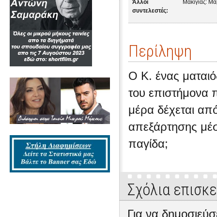
Άλλοι
Μακιγιάζ: Μ
συντελεστές:
Περίληψη
Ο Κ. ένας μαται
του επιστήμονα π
μέρα δέχεται απ
απεξάρτησης μέσ
παγίδα;
Σχόλια επισκ
Για να δημοσιεύσ