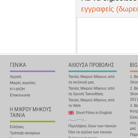
εγγραφείς (δωρε
ΓΕΝΙΚΑ
ΑΙΘΟΥΣΑ ΠΡΟΒΟΛΗΣ
BIG
Αρχική
Ταινίες Μικρού Μήκους από
1. B
τη συλλογή μας
Shor
Μικρές αγγελίες
Ταινίες Μικρού Μήκους από
2. B
Η t-shOrt
τη Χρυσή Ταινιοθήκη
Shor
Επικοινωνία
201
Ταινίες Μικρού Μήκους από
το Web
3. B
Η ΜΙΚΡΟΥ ΜΗΚΟΥΣ
Κοτ
Short Films in English
ΤΑΙΝΙΑ
Είσο
στις
Περιλήψεις όλων των ταινιών
Ειδήσεις
μας
Όλα τα σχόλια των ταινιών
Τράπεζα σεναρίων
Παρα