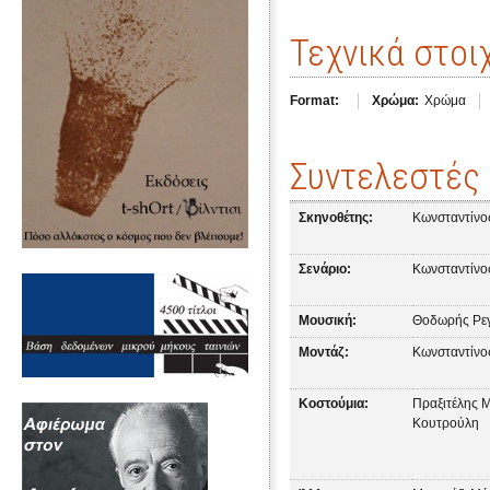
Τεχνικά στοι
Format:
Χρώμα:
Χρώμα
Συντελεστές
Σκηνοθέτης:
Κωνσταντίνο
Σενάριο:
Κωνσταντίνο
Μουσική:
Θοδωρής Ρε
Μοντάζ:
Κωνσταντίνο
Κοστούμια:
Πραξιτέλης 
Κουτρούλη