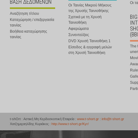
ΒΑΣΗ ΔΕΔΟΜΕΝΩΝ
Οι τα
Οι Ταινίες Μικρού Μήκους
της Χρυσής Ταινιοθήκης
Αναζήτηση τίτλου
BIG
Σχετικά με τη Χρυσή
Καταχώρηση / επεξεργασία
IN
Ταινιοθήκη
ταινίας
SHO
Αφιερώματα
Βοήθεια καταχώρησης
(BB
Συνεντεύξεις
ταινίας
DVD Χρυσή Ταινιοθήκη 1
The 
Είσοδος & εγγραφή μελών
une
στη Χρυσή Ταινιοθήκη
Movi
Awar
Rule
Gall
Supp
Part
t-shOrt : Αστική Μη Κερδοσκοπική Εταιρεία :
www.t-short.gr
:
info@t-short.gr
Χατζημιχαηλίδης Κυριάκος :
http://www.t-short.gr/Kyr/