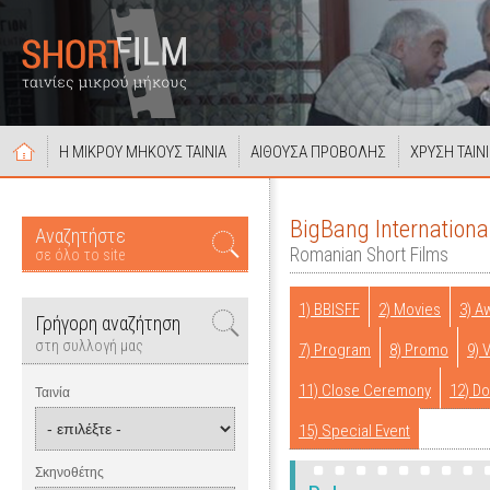
Η ΜΙΚΡΟΥ ΜΗΚΟΥΣ ΤΑΙΝΙΑ
ΑΙΘΟΥΣΑ ΠΡΟΒΟΛΗΣ
ΧΡΥΣΗ ΤΑΙΝ
BigBang Internationa
Αναζητήστε
Romanian Short Films
σε όλο το site
1) BBISFF
2) Movies
3) A
Γρήγορη αναζήτηση
στη συλλογή μας
7) Program
8) Promo
9) 
11) Close Ceremony
12) D
Ταινία
15) Special Event
Σκηνοθέτης