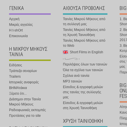
ΓΕΝΙΚΑ
ΑΙΘΟΥΣΑ ΠΡΟΒΟΛΗΣ
BIG
Αρχική
Ταινίες Μικρού Μήκους από
1. B
τη συλλογή μας
Shor
Μικρές αγγελίες
Ταινίες Μικρού Μήκους από
2. B
Η t-shOrt
τη Χρυσή Ταινιοθήκη
Shor
Επικοινωνία
201
Ταινίες Μικρού Μήκους από
το Web
3. B
Η ΜΙΚΡΟΥ ΜΗΚΟΥΣ
Κοτ
Short Films in English
ΤΑΙΝΙΑ
Είσο
στις
Περιλήψεις όλων των ταινιών
Ειδήσεις
μας
Όλα τα σχόλια των ταινιών
Τράπεζα σεναρίων
Παρα
Σχόλια ανά ταινία
Trailers
MP3 ταινιών
Ιστορικές αναφορές
BIG
Είσοδος & εγγραφή μελών
ΒΗΜΑτάκια
ONL
στις ταινίες της συλλογής
Ξέρετε ότι...
FES
μας
Διάσημοι στην Ταινία
Είσοδος & εγγραφή μελών
Μικρού Μήκους
Αίτη
στη Χρυσή Ταινιοθήκη
Ραδιοφωνικές εκπομπές
Κανο
Προτάσεις για το site
Πλη
ΧΡΥΣΗ ΤΑΙΝΙΟΘΗΚΗ
Ιστο