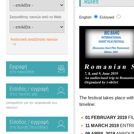
Rules
Σκηνοθέτης ταινιών από το Web
English
Ελληνικά
Αναλυτική αναζήτηση ταινιών
Εγγραφή
στο newsletter
Είσοδος / εγγραφή
στις ταινίες μας
The festival takes place with
(απαραίτητο για την ψηφοφορία των
timeline:
ταινιών)
01 FEBRUARY 2019
FI
Είσοδος / εγγραφή
11 MARCH 2019
ENTRI
στη Χρυσή Ταινιοθήκη
08 APRIL 2019
ANNOUN