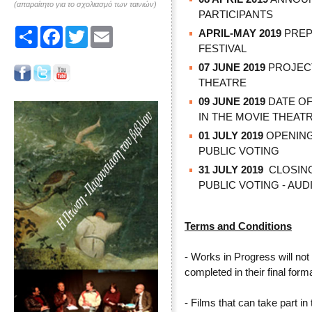
(απαραίτητο για το σχολιασμό των ταινιών)
PARTICIPANTS
Share
Facebook
Twitter
Email
APRIL-MAY 2019
PREP
FESTIVAL
07 JUNE
2019
PROJECT
THEATRE
09 JUNE 2019
DATE OF
IN THE MOVIE THEAT
01 JULY 2019
OPENING
PUBLIC VOTING
31
JULY 2019
CLOSING
PUBLIC VOTING - A
Terms and Conditions
- Works in Progress will no
completed in their final forma
- Films that can take part in 