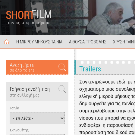
Η ΜΙΚΡΟΥ ΜΗΚΟΥΣ ΤΑΙΝΙΑ
ΑΙΘΟΥΣΑ ΠΡΟΒΟΛΗΣ
ΧΡΥΣΗ ΤΑΙΝ
Αναζητήστε
Trailers
σε όλο το site
Συγκεντρώνουμε εδώ, με 
Γρήγορη αναζήτηση
σχηματισμό μιας συνολική
στη συλλογή μας
ελληνική μικρού μήκους ται
δημιουργείτε για τις ταινίε
Ταινία
συμπεριλάβουμε στην σελίδα
videos που μπορεί να έχουν
ενδιαφέρει η παρουσίασή τ
Σκηνοθέτης
παρουσίαση του δικού σας 