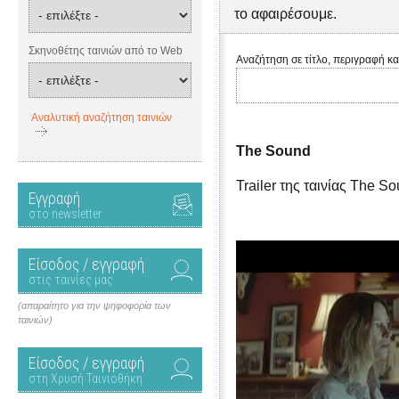
το αφαιρέσουμε.
Σκηνοθέτης ταινιών από το Web
Αναζήτηση σε τίτλο, περιγραφή κα
Αναλυτική αναζήτηση ταινιών
The Sound
Trailer της ταινίας The S
Εγγραφή
στο newsletter
Είσοδος / εγγραφή
στις ταινίες μας
(απαραίτητο για την ψηφοφορία των
ταινιών)
Είσοδος / εγγραφή
στη Χρυσή Ταινιοθήκη