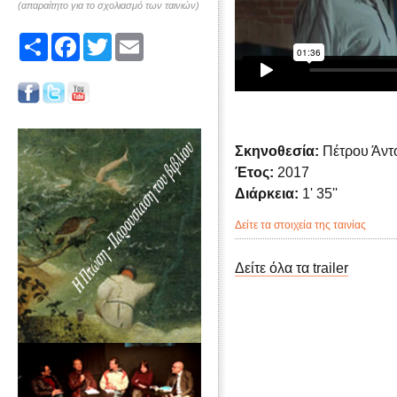
(απαραίτητο για το σχολιασμό των ταινιών)
Share
Facebook
Twitter
Email
Σκηνοθεσία:
Πέτρου Άντ
Έτος:
2017
Διάρκεια:
1' 35''
Δείτε τα στοιχεία της ταινίας
Δείτε όλα τα trailer