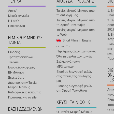
ΓΕΝΙΚΑ
ΑΙΘΟΥΣΑ ΠΡΟΒΟΛΗΣ
BIG
Αρχική
Ταινίες Μικρού Μήκους από
1. B
τη συλλογή μας
Shor
Μικρές αγγελίες
Ταινίες Μικρού Μήκους από
2. B
Η t-shOrt
τη Χρυσή Ταινιοθήκη
Shor
Επικοινωνία
201
Ταινίες Μικρού Μήκους από
το Web
3. B
Η ΜΙΚΡΟΥ ΜΗΚΟΥΣ
Κοτ
Short Films in English
ΤΑΙΝΙΑ
Είσο
στις
Περιλήψεις όλων των ταινιών
Ειδήσεις
μας
Όλα τα σχόλια των ταινιών
Τράπεζα σεναρίων
Παρα
Σχόλια ανά ταινία
Trailers
MP3 ταινιών
Ιστορικές αναφορές
BIG
Είσοδος & εγγραφή μελών
ΒΗΜΑτάκια
ONL
στις ταινίες της συλλογής
Ξέρετε ότι...
FES
μας
Διάσημοι στην Ταινία
Είσοδος & εγγραφή μελών
Μικρού Μήκους
Αίτη
στη Χρυσή Ταινιοθήκη
Ραδιοφωνικές εκπομπές
Κανο
Προτάσεις για το site
Πλη
ΧΡΥΣΗ ΤΑΙΝΙΟΘΗΚΗ
Ιστο
ΒΑΣΗ ΔΕΔΟΜΕΝΩΝ
Οι τα
Οι Ταινίες Μικρού Μήκους