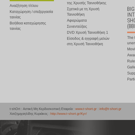
της Χρυσής Ταινιοθήκης
Αναζήτηση τίτλου
BIG
Σχετικά με τη Χρυσή
Καταχώρηση / επεξεργασία
IN
Ταινιοθήκη
ταινίας
SHO
Αφιερώματα
Βοήθεια καταχώρησης
(BB
Συνεντεύξεις
ταινίας
DVD Χρυσή Ταινιοθήκη 1
The 
Είσοδος & εγγραφή μελών
une
στη Χρυσή Ταινιοθήκη
Movi
Awar
Rule
Gall
Supp
Part
t-shOrt : Αστική Μη Κερδοσκοπική Εταιρεία :
www.t-short.gr
:
info@t-short.gr
Χατζημιχαηλίδης Κυριάκος :
http://www.t-short.gr/Kyr/