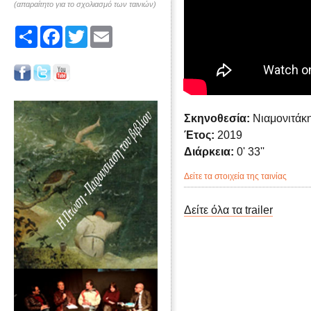
(απαραίτητο για το σχολιασμό των ταινιών)
Share
Facebook
Twitter
Email
Σκηνοθεσία:
Νιαμονιτάκ
Έτος:
2019
Διάρκεια:
0' 33''
Δείτε τα στοιχεία της ταινίας
Δείτε όλα τα trailer