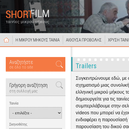
Η ΜΙΚΡΟΥ ΜΗΚΟΥΣ ΤΑΙΝΙΑ
ΑΙΘΟΥΣΑ ΠΡΟΒΟΛΗΣ
ΧΡΥΣΗ ΤΑΙΝ
Αναζητήστε
Trailers
σε όλο το site
Συγκεντρώνουμε εδώ, με 
Γρήγορη αναζήτηση
σχηματισμό μιας συνολική
στη συλλογή μας
ελληνική μικρού μήκους ται
δημιουργείτε για τις ταινίε
Ταινία
συμπεριλάβουμε στην σελίδα
videos που μπορεί να έχουν
ενδιαφέρει η παρουσίασή τ
Σκηνοθέτης
παρουσίαση του δικού σας 