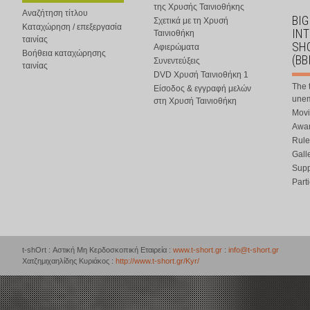
της Χρυσής Ταινιοθήκης
Αναζήτηση τίτλου
BIG
Σχετικά με τη Χρυσή
Καταχώρηση / επεξεργασία
IN
Ταινιοθήκη
ταινίας
SHO
Αφιερώματα
Βοήθεια καταχώρησης
(BB
Συνεντεύξεις
ταινίας
DVD Χρυσή Ταινιοθήκη 1
The 
Είσοδος & εγγραφή μελών
une
στη Χρυσή Ταινιοθήκη
Movi
Awar
Rule
Gall
Supp
Part
t-shOrt : Αστική Μη Κερδοσκοπική Εταιρεία :
www.t-short.gr
:
info@t-short.gr
Χατζημιχαηλίδης Κυριάκος :
http://www.t-short.gr/Kyr/