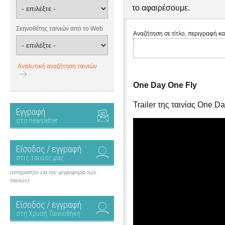
το αφαιρέσουμε.
Σκηνοθέτης ταινιών από το Web
Αναζήτηση σε τίτλο, περιγραφή κα
Αναλυτική αναζήτηση ταινιών
One Day One Fly
Trailer της ταινίας Οne D
Εγγραφή
στο newsletter
Είσοδος / εγγραφή
στις ταινίες μας
(απαραίτητο για την ψηφοφορία των
ταινιών)
Είσοδος / εγγραφή
στη Χρυσή Ταινιοθήκη