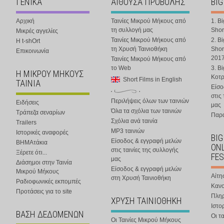
ΓΕΝΙΚΑ
ΑΙΘΟΥΣΑ ΠΡΟΒΟΛΗΣ
BIG
Αρχική
Ταινίες Μικρού Μήκους από
1. B
τη συλλογή μας
Shor
Μικρές αγγελίες
Ταινίες Μικρού Μήκους από
2. B
Η t-shOrt
τη Χρυσή Ταινιοθήκη
Shor
Επικοινωνία
201
Ταινίες Μικρού Μήκους από
το Web
3. B
Η ΜΙΚΡΟΥ ΜΗΚΟΥΣ
Κοτ
Short Films in English
ΤΑΙΝΙΑ
Είσο
στις
Περιλήψεις όλων των ταινιών
Ειδήσεις
μας
Όλα τα σχόλια των ταινιών
Τράπεζα σεναρίων
Παρα
Σχόλια ανά ταινία
Trailers
MP3 ταινιών
Ιστορικές αναφορές
BIG
Είσοδος & εγγραφή μελών
ΒΗΜΑτάκια
ONL
στις ταινίες της συλλογής
Ξέρετε ότι...
FES
μας
Διάσημοι στην Ταινία
Είσοδος & εγγραφή μελών
Μικρού Μήκους
Αίτη
στη Χρυσή Ταινιοθήκη
Ραδιοφωνικές εκπομπές
Κανο
Προτάσεις για το site
Πλη
ΧΡΥΣΗ ΤΑΙΝΙΟΘΗΚΗ
Ιστο
ΒΑΣΗ ΔΕΔΟΜΕΝΩΝ
Οι τα
Οι Ταινίες Μικρού Μήκους