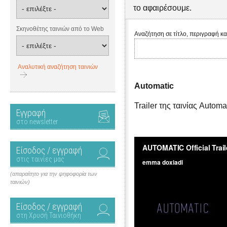
το αφαιρέσουμε.
Σκηνοθέτης ταινιών από το Web
Αναζήτηση σε τίτλο, περιγραφή κα
Αναλυτική αναζήτηση ταινιών
Automatic
Trailer της ταινίας Automa
Εγγραφή
στο newsletter
Είσοδος / εγγραφή
στις ταινίες μας
(απαραίτητο για την ψηφοφορία των
ταινιών)
Είσοδος / εγγραφή
στη Χρυσή Ταινιοθήκη