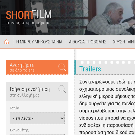
Η ΜΙΚΡΟΥ ΜΗΚΟΥΣ ΤΑΙΝΙΑ
ΑΙΘΟΥΣΑ ΠΡΟΒΟΛΗΣ
ΧΡΥΣΗ ΤΑΙΝ
Αναζητήστε
Trailers
σε όλο το site
Συγκεντρώνουμε εδώ, με 
Γρήγορη αναζήτηση
σχηματισμό μιας συνολική
στη συλλογή μας
ελληνική μικρού μήκους ται
δημιουργείτε για τις ταινίε
Ταινία
συμπεριλάβουμε στην σελίδα
videos που μπορεί να έχουν
ενδιαφέρει η παρουσίασή τ
Σκηνοθέτης
παρουσίαση του δικού σας 