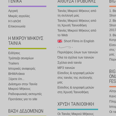
ΓΕΝΙΚΑ
ΑΙΘΟΥΣΑ ΠΡΟΒΟΛΗΣ
BIG
Αρχική
Ταινίες Μικρού Μήκους από
1. B
τη συλλογή μας
Shor
Μικρές αγγελίες
Ταινίες Μικρού Μήκους από
2. B
Η t-shOrt
τη Χρυσή Ταινιοθήκη
Shor
Επικοινωνία
201
Ταινίες Μικρού Μήκους από
το Web
3. B
Η ΜΙΚΡΟΥ ΜΗΚΟΥΣ
Κοτ
Short Films in English
ΤΑΙΝΙΑ
Είσο
στις
Περιλήψεις όλων των ταινιών
Ειδήσεις
μας
Όλα τα σχόλια των ταινιών
Τράπεζα σεναρίων
Παρα
Σχόλια ανά ταινία
Trailers
MP3 ταινιών
Ιστορικές αναφορές
BIG
Είσοδος & εγγραφή μελών
ΒΗΜΑτάκια
ONL
στις ταινίες της συλλογής
Ξέρετε ότι...
FES
μας
Διάσημοι στην Ταινία
Είσοδος & εγγραφή μελών
Μικρού Μήκους
Αίτη
στη Χρυσή Ταινιοθήκη
Ραδιοφωνικές εκπομπές
Κανο
Προτάσεις για το site
Πλη
ΧΡΥΣΗ ΤΑΙΝΙΟΘΗΚΗ
Ιστο
ΒΑΣΗ ΔΕΔΟΜΕΝΩΝ
Οι τα
Οι Ταινίες Μικρού Μήκους