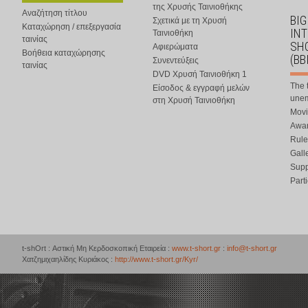
της Χρυσής Ταινιοθήκης
Αναζήτηση τίτλου
BIG
Σχετικά με τη Χρυσή
Καταχώρηση / επεξεργασία
IN
Ταινιοθήκη
ταινίας
SHO
Αφιερώματα
Βοήθεια καταχώρησης
(BB
Συνεντεύξεις
ταινίας
DVD Χρυσή Ταινιοθήκη 1
The 
Είσοδος & εγγραφή μελών
une
στη Χρυσή Ταινιοθήκη
Movi
Awar
Rule
Gall
Supp
Part
t-shOrt : Αστική Μη Κερδοσκοπική Εταιρεία :
www.t-short.gr
:
info@t-short.gr
Χατζημιχαηλίδης Κυριάκος :
http://www.t-short.gr/Kyr/