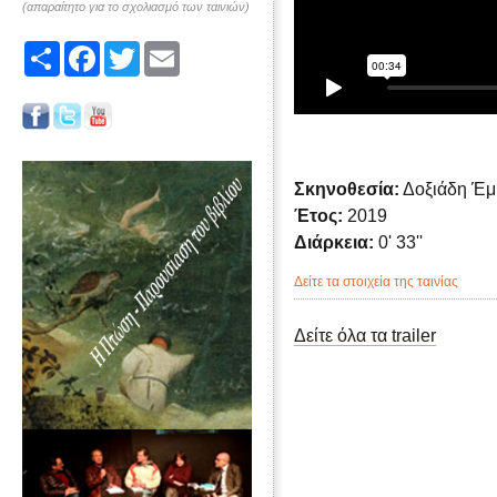
(απαραίτητο για το σχολιασμό των ταινιών)
Share
Facebook
Twitter
Email
Σκηνοθεσία:
Δοξιάδη Έμ
Έτος:
2019
Διάρκεια:
0' 33''
Δείτε τα στοιχεία της ταινίας
Δείτε όλα τα trailer