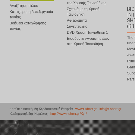
της Χρυσής Ταινιοθήκης
Αναζήτηση τίτλου
BIG
Σχετικά με τη Χρυσή
Καταχώρηση / επεξεργασία
IN
Ταινιοθήκη
ταινίας
SHO
Αφιερώματα
Βοήθεια καταχώρησης
(BB
Συνεντεύξεις
ταινίας
DVD Χρυσή Ταινιοθήκη 1
The 
Είσοδος & εγγραφή μελών
une
στη Χρυσή Ταινιοθήκη
Movi
Awar
Rule
Gall
Supp
Part
t-shOrt : Αστική Μη Κερδοσκοπική Εταιρεία :
www.t-short.gr
:
info@t-short.gr
Χατζημιχαηλίδης Κυριάκος :
http://www.t-short.gr/Kyr/