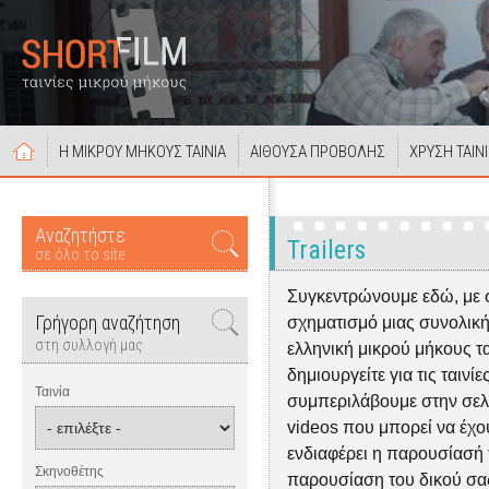
Η ΜΙΚΡΟΥ ΜΗΚΟΥΣ ΤΑΙΝΙΑ
ΑΙΘΟΥΣΑ ΠΡΟΒΟΛΗΣ
ΧΡΥΣΗ ΤΑΙΝ
Αναζητήστε
Trailers
σε όλο το site
Συγκεντρώνουμε εδώ, με 
Γρήγορη αναζήτηση
σχηματισμό μιας συνολική
στη συλλογή μας
ελληνική μικρού μήκους ται
δημιουργείτε για τις ταινίε
Ταινία
συμπεριλάβουμε στην σελίδα
videos που μπορεί να έχουν
ενδιαφέρει η παρουσίασή τ
Σκηνοθέτης
παρουσίαση του δικού σας 