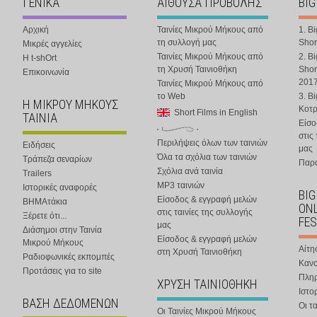
ΓΕΝΙΚΑ
ΑΙΘΟΥΣΑ ΠΡΟΒΟΛΗΣ
BIG
Αρχική
Ταινίες Μικρού Μήκους από
1. B
τη συλλογή μας
Shor
Μικρές αγγελίες
Ταινίες Μικρού Μήκους από
2. B
Η t-shOrt
τη Χρυσή Ταινιοθήκη
Shor
Επικοινωνία
201
Ταινίες Μικρού Μήκους από
το Web
3. B
Η ΜΙΚΡΟΥ ΜΗΚΟΥΣ
Κοτ
Short Films in English
ΤΑΙΝΙΑ
Είσο
στις
Περιλήψεις όλων των ταινιών
Ειδήσεις
μας
Όλα τα σχόλια των ταινιών
Τράπεζα σεναρίων
Παρα
Σχόλια ανά ταινία
Trailers
MP3 ταινιών
Ιστορικές αναφορές
BIG
Είσοδος & εγγραφή μελών
ΒΗΜΑτάκια
ONL
στις ταινίες της συλλογής
Ξέρετε ότι...
FES
μας
Διάσημοι στην Ταινία
Είσοδος & εγγραφή μελών
Μικρού Μήκους
Αίτη
στη Χρυσή Ταινιοθήκη
Ραδιοφωνικές εκπομπές
Κανο
Προτάσεις για το site
Πλη
ΧΡΥΣΗ ΤΑΙΝΙΟΘΗΚΗ
Ιστο
ΒΑΣΗ ΔΕΔΟΜΕΝΩΝ
Οι τα
Οι Ταινίες Μικρού Μήκους