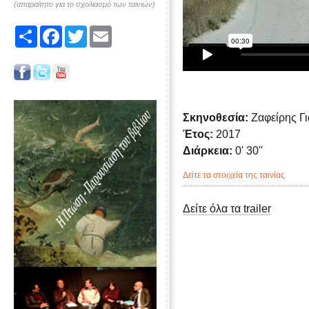
(απαραίτητο για το σχολιασμό των ταινιών)
Share
Facebook
Twitter
Email
Σκηνοθεσία:
Ζαφείρης Γ
Έτος:
2017
Διάρκεια:
0' 30''
Δείτε τα στοιχεία της ταινίας
Δείτε όλα τα trailer