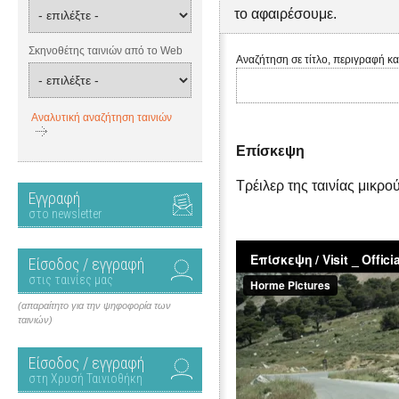
το αφαιρέσουμε.
Σκηνοθέτης ταινιών από το Web
Αναζήτηση σε τίτλο, περιγραφή κα
Αναλυτική αναζήτηση ταινιών
Επίσκεψη
Τρέιλερ της ταινίας μικρ
Εγγραφή
στο newsletter
Είσοδος / εγγραφή
στις ταινίες μας
(απαραίτητο για την ψηφοφορία των
ταινιών)
Είσοδος / εγγραφή
στη Χρυσή Ταινιοθήκη