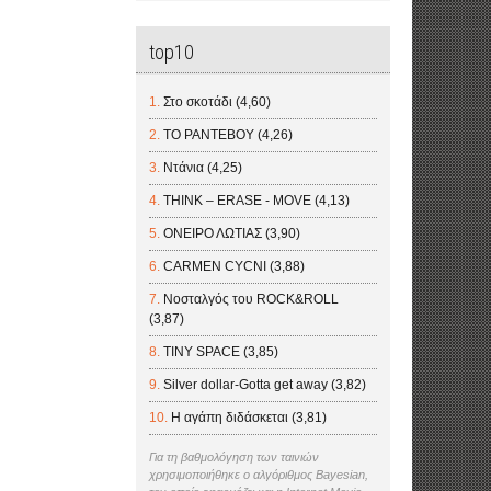
top10
Στο σκοτάδι (4,60)
ΤΟ ΡΑΝΤΕΒΟΥ (4,26)
Ντάνια (4,25)
THINK – ERASE - MOVE (4,13)
ΟΝΕΙΡΟ ΛΩΤΙΑΣ (3,90)
CARMEN CYCNI (3,88)
Νοσταλγός του ROCK&ROLL
(3,87)
TINY SPACE (3,85)
Silver dollar-Gotta get away (3,82)
Η αγάπη διδάσκεται (3,81)
Για τη βαθμολόγηση των ταινιών
χρησιμοποιήθηκε ο αλγόριθμος Bayesian,