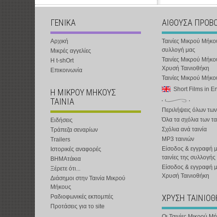
ΓΕΝΙΚΑ
ΑΙΘΟΥΣΑ ΠΡΟΒ
Αρχική
Ταινίες Μικρού Μήκο
συλλογή μας
Μικρές αγγελίες
Ταινίες Μικρού Μήκο
Η t-shOrt
Χρυσή Ταινιοθήκη
Επικοινωνία
Ταινίες Μικρού Μήκ
Short Films in E
Η ΜΙΚΡΟΥ ΜΗΚΟΥΣ
ΤΑΙΝΙΑ
Περιλήψεις όλων των
Όλα τα σχόλια των τα
Ειδήσεις
Σχόλια ανά ταινία
Τράπεζα σεναρίων
MP3 ταινιών
Trailers
Είσοδος & εγγραφή μ
Ιστορικές αναφορές
ταινίες της συλλογής
ΒΗΜΑτάκια
Είσοδος & εγγραφή 
Ξέρετε ότι...
Χρυσή Ταινιοθήκη
Διάσημοι στην Ταινία Μικρού
Μήκους
ΧΡΥΣΗ ΤΑΙΝΙΟ
Ραδιοφωνικές εκπομπές
Προτάσεις για το site
Οι Ταινίες Μικρού Μ