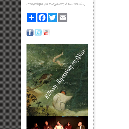
(απαραίτητο για το σχολιασμό των ταινιών)
Share
Facebook
Twitter
Email