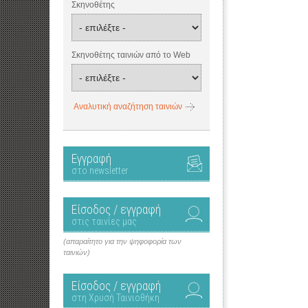
Σκηνοθέτης
Σκηνοθέτης ταινιών από το Web
Αναλυτική αναζήτηση ταινιών
Εγγραφή
στο newsletter
Είσοδος / εγγραφή
στις ταινίες μας
(απαραίτητο για την ψηφοφορία των
ταινιών)
Είσοδος / εγγραφή
στη Χρυσή Ταινιοθήκη