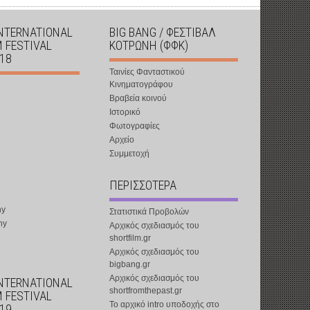
INTERNATIONAL
BIG BANG / ΦΕΣΤΙΒΑΛ
M FESTIVAL
ΚΟΤΡΩΝΗ (ΦΦΚ)
018
Ταινίες Φανταστικού
Κινηματογράφου
Βραβεία κοινού
Ιστορικό
Φωτογραφίες
Αρχείο
Συμμετοχή
ΠΕΡΙΣΣΟΤΕΡΑ
ny
Στατιστικά Προβολών
ny
Αρχικός σχεδιασμός του
shortfilm.gr
Αρχικός σχεδιασμός του
bigbang.gr
Αρχικός σχεδιασμός του
INTERNATIONAL
shortfromthepast.gr
M FESTIVAL
Το αρχικό intro υποδοχής στο
019