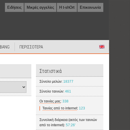
Ειδήσεις
Μικρές αγγελίες
Η t-shOrt
Επικοινωνία
 BANG
ΠΕΡΙΣΣΟΤΕΡΑ
Στατιστικά
Σύνολο μελών:
18377
Σύνολο ταινιών:
461
Οι ταινίες μας
:
338
Ταινίες από το internet
:
123
Συνολική διάρκεια (εκτός των ταινιών
από το internet):
57:26'