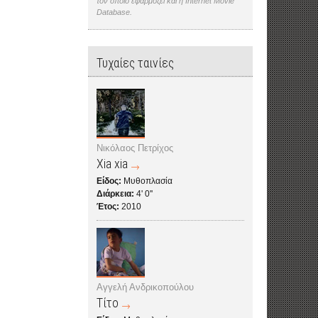
τον οποίο εφαρμόζει και η Internet Movie
Database.
Τυχαίες ταινίες
Νικόλαος Πετρίχος
Xia xia
Είδος:
Μυθοπλασία
Διάρκεια:
4' 0''
Έτος:
2010
Αγγελή Ανδρικοπούλου
Τίτο