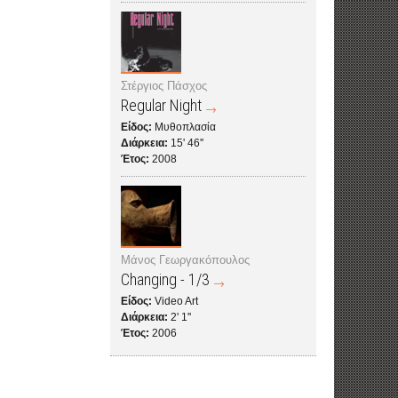
Στέργιος Πάσχος
Regular Night
Είδος:
Μυθοπλασία
Διάρκεια:
15' 46''
Έτος:
2008
Μάνος Γεωργακόπουλος
Changing - 1/3
Είδος:
Video Art
Διάρκεια:
2' 1''
Έτος:
2006