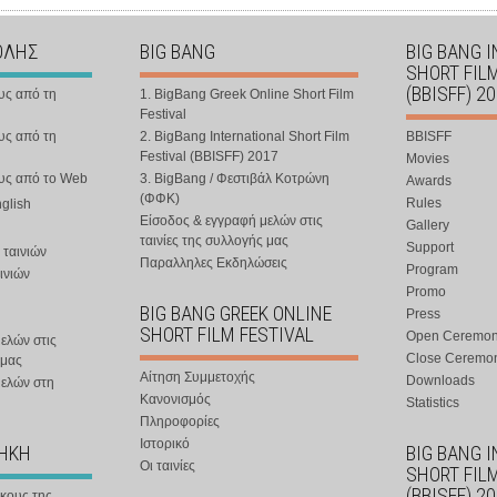
ΟΛΗΣ
BIG BANG
BIG BANG 
SHORT FIL
(BBISFF) 2
υς από τη
1. BigBang Greek Online Short Film
Festival
υς από τη
2. BigBang International Short Film
BBISFF
Festival (BBISFF) 2017
Movies
ους από το Web
3. BigBang / Φεστιβάλ Κοτρώνη
Awards
(ΦΦΚ)
Rules
nglish
Είσοδος & εγγραφή μελών στις
Gallery
ταινίες της συλλογής μας
Support
 ταινιών
Παραλληλες Εκδηλώσεις
Program
ινιών
Promo
BIG BANG GREEK ONLINE
Press
SHORT FILM FESTIVAL
Open Ceremo
ελών στις
Close Ceremo
 μας
Αίτηση Συμμετοχής
Downloads
μελών στη
Κανονισμός
Statistics
Πληροφορίες
Ιστορικό
ΘΗΚΗ
BIG BANG 
Οι ταινίες
SHORT FIL
(BBISFF) 2
ήκους της