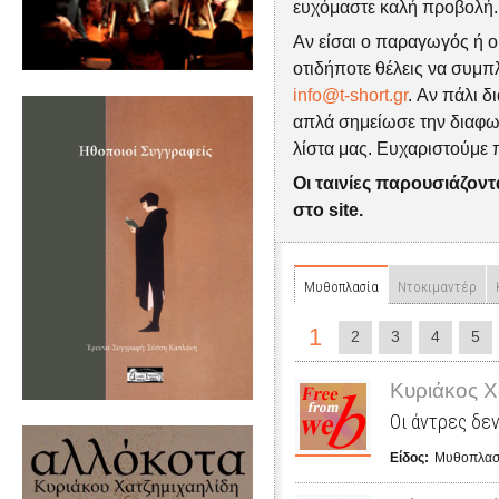
ευχόμαστε καλή προβολή.
Αν είσαι ο παραγωγός ή ο 
οτιδήποτε θέλεις να συμ
info@t-short.gr
. Αν πάλι δ
απλά σημείωσε την διαφωνί
λίστα μας. Ευχαριστούμε 
Οι ταινίες παρουσιάζον
στο site.
Μυθοπλασία
Ντοκιμαντέρ
1
2
3
4
5
Κυριάκος Χ
Οι άντρες δεν
Είδος:
Μυθοπλασ