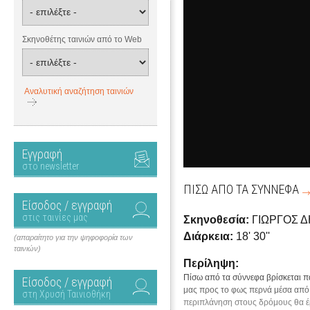
Σκηνοθέτης ταινιών από το Web
Αναλυτική αναζήτηση ταινιών
Εγγραφή
στο newsletter
ΠΙΣΩ ΑΠΟ ΤΑ ΣΥΝΝΕΦΑ
Είσοδος / εγγραφή
στις ταινίες μας
Σκηνοθεσία:
ΓΙΩΡΓΟΣ 
Διάρκεια:
18' 30''
(απαραίτητο για την ψηφοφορία των
ταινιών)
Περίληψη:
Πίσω από τα σύννεφα βρίσκεται π
Είσοδος / εγγραφή
μας προς το φως περνά μέσα από 
στη Χρυσή Ταινιοθήκη
περιπλάνηση στους δρόμους θα έρ