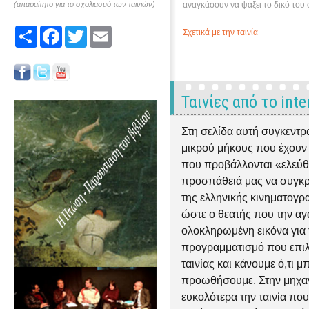
(απαραίτητο για το σχολιασμό των ταινιών)
αναγκάσουν να ψάξει το δικό του
Share
Facebook
Twitter
Email
Σχετικά με την ταινία
Ταινίες από το inte
Στη σελίδα αυτή συγκεντρ
μικρού μήκους που έχουν α
που προβάλλονται «ελεύθ
προσπάθειά μας να συγκ
της ελληνικής κινηματογρα
ώστε ο θεατής που την αγα
ολοκληρωμένη εικόνα για
προγραμματισμό που επιλέγ
ταινίας και κάνουμε ό,τι 
προωθήσουμε. Στην μηχαν
ευκολότερα την ταινία που