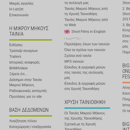
τη συλλογή μας
Shor
Μικρές αγγελίες
Ταινίες Μικρού Μήκους από
2. B
Η t-shOrt
τη Χρυσή Ταινιοθήκη
Shor
Επικοινωνία
201
Ταινίες Μικρού Μήκους από
το Web
3. B
Η ΜΙΚΡΟΥ ΜΗΚΟΥΣ
Κοτ
Short Films in English
ΤΑΙΝΙΑ
Είσο
στις
Περιλήψεις όλων των ταινιών
Ειδήσεις
μας
Όλα τα σχόλια των ταινιών
Τράπεζα σεναρίων
Παρα
Σχόλια ανά ταινία
Trailers
MP3 ταινιών
Ιστορικές αναφορές
BIG
Είσοδος & εγγραφή μελών
ΒΗΜΑτάκια
ONL
στις ταινίες της συλλογής
Ξέρετε ότι...
FES
μας
Διάσημοι στην Ταινία
Είσοδος & εγγραφή μελών
Μικρού Μήκους
Αίτη
στη Χρυσή Ταινιοθήκη
Ραδιοφωνικές εκπομπές
Κανο
Προτάσεις για το site
Πλη
ΧΡΥΣΗ ΤΑΙΝΙΟΘΗΚΗ
Ιστο
ΒΑΣΗ ΔΕΔΟΜΕΝΩΝ
Οι τα
Οι Ταινίες Μικρού Μήκους
της Χρυσής Ταινιοθήκης
Αναζήτηση τίτλου
BIG
Σχετικά με τη Χρυσή
Καταχώρηση / επεξεργασία
IN
Ταινιοθήκη