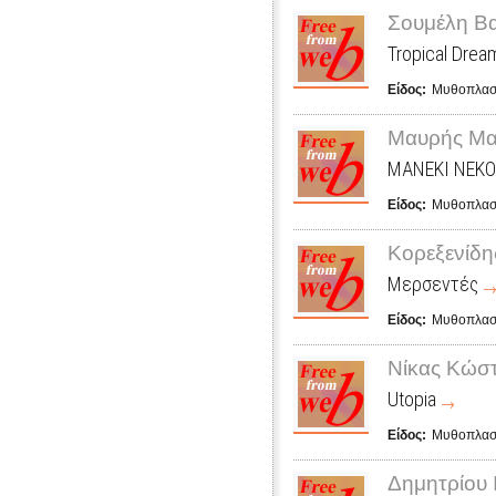
Σουμέλη Β
Tropical Drea
Είδος:
Μυθοπλασ
Μαυρής Μ
MANEKI NEKO
Είδος:
Μυθοπλασ
Κορεξενίδη
Μερσεντές
Είδος:
Μυθοπλασ
Νίκας Κώσ
Utopia
Είδος:
Μυθοπλασ
Δημητρίου Ι