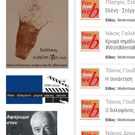
Πάσχος Στέ
Ελένη - Στέργ
Είδος:
Μυθοπλασ
Νίκος Γαλά
Κρυφά σημάδια
#WorldMental
Είδος:
Μυθοπλασ
Τάσος Γου
Η συνάντηση
Είδος:
Μυθοπλασ
Τάσος Γου
Ο δολοφόνος
Είδος:
Μυθοπλασ
Νάκος Δημ