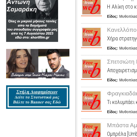
Η Αλίκη στο 
Είδος:
Μυθοπλασ
Κανελλόπο
Χήρα στρατηγ
Είδος:
Μυθοπλασ
Σπετσιώτη
Αποχαιρετισμ
Είδος:
Μυθοπλασ
Φραγκιαδά
Τι κολυμπάει 
Είδος:
Μυθοπλασ
Μπάστα Αμ
Ομπρέλα [Umbr