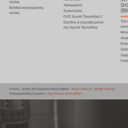
ταινίας
SHO
Αφιερώματα
Βοήθεια καταχώρησης
(BB
Συνεντεύξεις
ταινίας
DVD Χρυσή Ταινιοθήκη 1
The 
Είσοδος & εγγραφή μελών
une
στη Χρυσή Ταινιοθήκη
Movi
Awar
Rule
Gall
Supp
Part
t-shOrt : Αστική Μη Κερδοσκοπική Εταιρεία :
www.t-short.gr
:
info@t-short.gr
Χατζημιχαηλίδης Κυριάκος :
http://www.t-short.gr/Kyr/