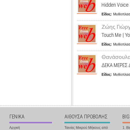
Hidden Voice
Είδος:
Μυθοπλασ
Ζώης Γιώρ
Touch Me | Yo
Είδος:
Μυθοπλασ
Θανάσουλα
ΔΕΚΑ ΜΕΡΕΣ 
Είδος:
Μυθοπλασ
ΓΕΝΙΚΑ
ΑΙΘΟΥΣΑ ΠΡΟΒΟΛΗΣ
BIG
Αρχική
Ταινίες Μικρού Μήκους από
1. B