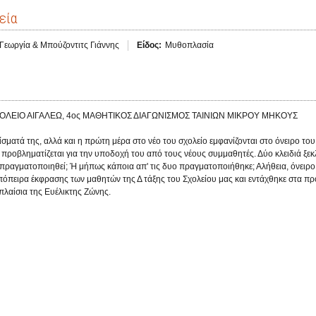
εία
Γεωργία & Μπούζοντιτς Γιάννης
Είδος:
Μυθοπλασία
ΟΛΕΙΟ ΑΙΓΑΛΕΩ, 4ος ΜΑΘΗΤΙΚΟΣ ΔΙΑΓΩΝΙΣΜΟΣ ΤΑΙΝΙΩΝ ΜΙΚΡΟΥ ΜΗΚΟΥΣ
ρίσματά της, αλλά και η πρώτη μέρα στο νέο του σχολείο εμφανίζονται στο όνειρο το
ι προβληματίζεται για την υποδοχή του από τους νέους συμμαθητές. Δύο κλειδιά ξε
πραγματοποιηθεί; Ή μήπως κάποια απ' τις δυο πραγματοποιήθηκε; Αλήθεια, όνειρο
απόπειρα έκφρασης των μαθητών της Δ τάξης του Σχολείου μας και εντάχθηκε στα προγ
λαίσια της Ευέλικτης Ζώνης.