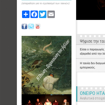
(απαραίτητο για το σχολιασμό των ταινιών)
Share
Facebook
Twitter
Email
Ψήφισε την ται
Είσαι ο παραγωγός ή
εξαιρεθεί από την λ
Η ταινία δεν διαγων
εμπορικούς.
ΟΝΕΙΡΟ ΗΤΑΝΕ
Αναλυτικά στοιχεί