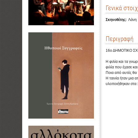
Γενικά στοιχ
Σκηνοθέτης:
Λάνη 
Περιγραφή
16ο ΔΗΜΟΤΙΚΟ ΣΧ
Η φιλία και τα γνω
φιλία που έχασε κα
Ποια από αυτές θα 
Η ταινία ήταν μια 
υλοποιήθηκαν στα π