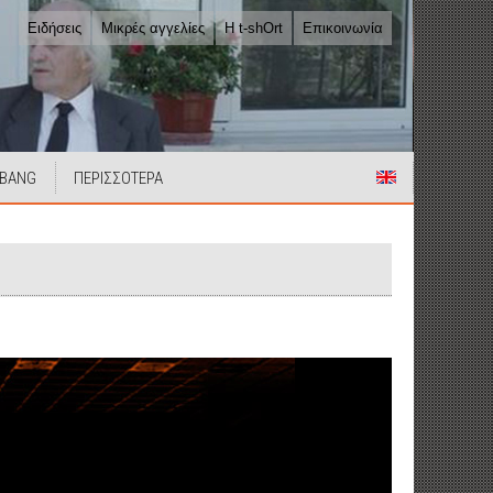
Ειδήσεις
Μικρές αγγελίες
Η t-shOrt
Επικοινωνία
 BANG
ΠΕΡΙΣΣΟΤΕΡΑ