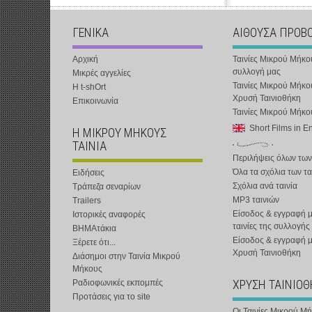
ΓΕΝΙΚΑ
ΑΙΘΟΥΣΑ ΠΡΟΒ
Αρχική
Ταινίες Μικρού Μήκο
συλλογή μας
Μικρές αγγελίες
Ταινίες Μικρού Μήκο
Η t-shOrt
Χρυσή Ταινιοθήκη
Επικοινωνία
Ταινίες Μικρού Μήκ
Short Films in E
Η ΜΙΚΡΟΥ ΜΗΚΟΥΣ
ΤΑΙΝΙΑ
Περιλήψεις όλων των
Όλα τα σχόλια των τα
Ειδήσεις
Σχόλια ανά ταινία
Τράπεζα σεναρίων
MP3 ταινιών
Trailers
Είσοδος & εγγραφή μ
Ιστορικές αναφορές
ταινίες της συλλογής
ΒΗΜΑτάκια
Είσοδος & εγγραφή 
Ξέρετε ότι...
Χρυσή Ταινιοθήκη
Διάσημοι στην Ταινία Μικρού
Μήκους
ΧΡΥΣΗ ΤΑΙΝΙΟ
Ραδιοφωνικές εκπομπές
Προτάσεις για το site
Οι Ταινίες Μικρού Μ