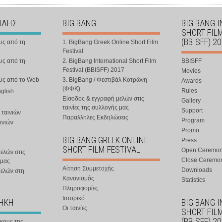
ΟΛΗΣ
BIG BANG
BIG BANG 
SHORT FIL
(BBISFF) 2
υς από τη
1. BigBang Greek Online Short Film
Festival
υς από τη
2. BigBang International Short Film
BBISFF
Festival (BBISFF) 2017
Movies
ους από το Web
3. BigBang / Φεστιβάλ Κοτρώνη
Awards
(ΦΦΚ)
Rules
nglish
Είσοδος & εγγραφή μελών στις
Gallery
ταινίες της συλλογής μας
Support
 ταινιών
Παραλληλες Εκδηλώσεις
Program
ινιών
Promo
BIG BANG GREEK ONLINE
Press
SHORT FILM FESTIVAL
Open Ceremo
ελών στις
Close Ceremo
 μας
Αίτηση Συμμετοχής
Downloads
μελών στη
Κανονισμός
Statistics
Πληροφορίες
Ιστορικό
ΘΗΚΗ
BIG BANG 
Οι ταινίες
SHORT FIL
(BBISFF) 2
ήκους της