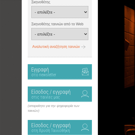
Σκηνοθέτης
Σκηνοθέτης ταινιών από το Web
Αναλυτική αναζήτηση ταινιών
Εγγραφή
στο newsletter
Είσοδος / εγγραφή
στις ταινίες μας
(απαραίτητο για την ψηφοφορία των
ταινιών)
Είσοδος / εγγραφή
στη Χρυσή Ταινιοθήκη