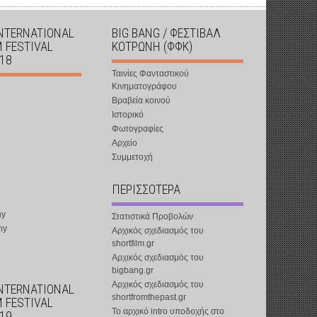
INTERNATIONAL
BIG BANG / ΦΕΣΤΙΒΑΛ
M FESTIVAL
ΚΟΤΡΩΝΗ (ΦΦΚ)
018
Ταινίες Φανταστικού
Κινηματογράφου
Βραβεία κοινού
Ιστορικό
Φωτογραφίες
Αρχείο
Συμμετοχή
ΠΕΡΙΣΣΟΤΕΡΑ
ny
Στατιστικά Προβολών
ny
Αρχικός σχεδιασμός του
shortfilm.gr
Αρχικός σχεδιασμός του
bigbang.gr
Αρχικός σχεδιασμός του
INTERNATIONAL
shortfromthepast.gr
M FESTIVAL
Το αρχικό intro υποδοχής στο
019