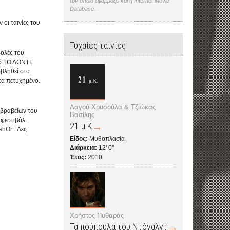
τον οποίο εφαρμόζει και η Internet Movie
Database.
οι ταινίες του
Τυχαίες ταινίες
ολές του
ό ΤΟ ΔΟΝΤΙ.
οβληθεί στο
τα πετυχημένο.
Λαγού Χρυσούλα & Τζιώκας
 βραβείων του
Βασίλης
 φεστιβάλ
21 μ.Κ
hOrt. Δες
Είδος:
Μυθοπλασία
Διάρκεια:
12' 0''
Έτος:
2010
Χρήστος Πυθαράς
Τα πούπουλα του Ντόναλντ