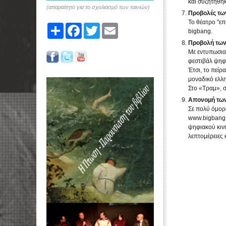
και συζητήθη
(απαραίτητο για το σχολιασμό των ταινιών)
Προβολές των
Το θέατρο "επ
Share
Facebook
Twitter
Email
bigbang.
Προβολή των 
Με εντυπωσια
φεστιβάλ ψηφ
Έτσι, το πείρ
μοναδικό ελλη
Στο «Τραμ», 
Απονομή των
Σε πολύ όμορ
www.bigbang.
ψηφιακού κιν
λεπτομέρειες