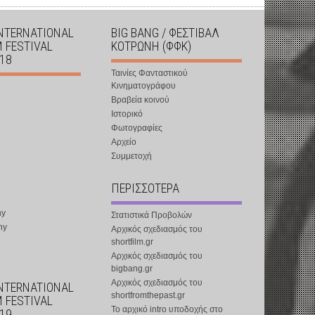
INTERNATIONAL
BIG BANG / ΦΕΣΤΙΒΑΛ
M FESTIVAL
ΚΟΤΡΩΝΗ (ΦΦΚ)
018
Ταινίες Φανταστικού
Κινηματογράφου
Βραβεία κοινού
Ιστορικό
Φωτογραφίες
Αρχείο
Συμμετοχή
ΠΕΡΙΣΣΟΤΕΡΑ
ny
Στατιστικά Προβολών
ny
Αρχικός σχεδιασμός του
shortfilm.gr
Αρχικός σχεδιασμός του
bigbang.gr
Αρχικός σχεδιασμός του
INTERNATIONAL
shortfromthepast.gr
M FESTIVAL
Το αρχικό intro υποδοχής στο
019