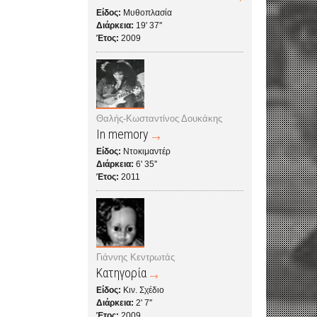
Είδος:
Μυθοπλασία
Διάρκεια:
19' 37''
Έτος:
2009
Θαλής-Κωσταντίνος Δουκάκης
In memory
Είδος:
Ντοκιμαντέρ
Διάρκεια:
6' 35''
Έτος:
2011
Γιάννης Κεντρωτάς
Κατηγορία
Είδος:
Κιν. Σχέδιο
Διάρκεια:
2' 7''
Έτος:
2009