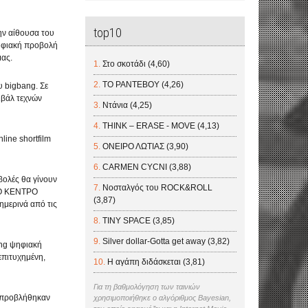
top10
ην αίθουσα του
ψηφιακή προβολή
μας.
Στο σκοτάδι (4,60)
ΤΟ ΡΑΝΤΕΒΟΥ (4,26)
υ bigbang. Σε
ιβάλ τεχνών
Ντάνια (4,25)
THINK – ERASE - MOVE (4,13)
ine shortfilm
ΟΝΕΙΡΟ ΛΩΤΙΑΣ (3,90)
CARMEN CYCNI (3,88)
ολές θα γίνουν
Νοσταλγός του ROCK&ROLL
ΚΟ ΚΕΝΤΡΟ
(3,87)
μερινά από τις
TINY SPACE (3,85)
Silver dollar-Gotta get away (3,82)
ang ψηφιακή
επιτυχημένη,
Η αγάπη διδάσκεται (3,81)
Για τη βαθμολόγηση των ταινιών
g προβλήθηκαν
χρησιμοποιήθηκε ο αλγόριθμος Bayesian,