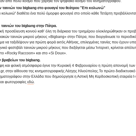
καν απο πολύ κόσμο που χάρηκε τον ψηφιακό κόσμο του κινηματογράφου.
 ταινιών του bigbang στο φουαγιέ του θεάτρου "Επι κολωνώ"
ι κολωνώ" διαθέτει ένα πολύ όμορφο φουαγιέ στο οποίο κάθε Τετάρτη προβάλλονταν 
ταινιών του bigbang στην Πάτρα.
κή προσέλευση κοινού καθ’ όλη τη διάρκεια του τριημέρου ολοκληρώθηκαν οι προβ
ιακών ταινιών μικρού μήκους «Bigbang» στην Πάτρα, που διοργάνωσε το περιοδικ
αμα να ταξιδέψουν για πρώτη φορά εκτός Αθήνας, επιλεγμένες ταινίες που έχουν υπ
νικό φεστιβάλ ταινιών μικρού μήκους που διεξάγεται μέσω Ίντερνετ, κρίνεται απόλυ
στο «Rocky Raccoon» και στο «Si Doux».
 βραβείων του bigbang.
φη και φιλική ατμόσφαιρα έγινε την Κυριακή 4 Φεβρουαρίου η πρώτη απονομή των
gr, στην αίθουσα της κινηματογραφικής Λέσχης Ηλιούπολης.Το πρώτο διαδικτυακό
ηματογράφου στην Ελλάδα που δημιούργησε η Αστική Μη Κερδοσκοπική εταιρεία t-s
 και φωτογραφίες
εδώ
.