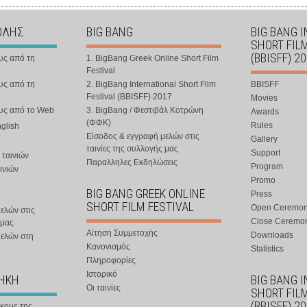
ΟΛΗΣ
BIG BANG
BIG BANG 
SHORT FIL
(BBISFF) 2
υς από τη
1. BigBang Greek Online Short Film
Festival
υς από τη
2. BigBang International Short Film
BBISFF
Festival (BBISFF) 2017
Movies
ους από το Web
3. BigBang / Φεστιβάλ Κοτρώνη
Awards
(ΦΦΚ)
Rules
nglish
Είσοδος & εγγραφή μελών στις
Gallery
ταινίες της συλλογής μας
Support
 ταινιών
Παραλληλες Εκδηλώσεις
Program
ινιών
Promo
BIG BANG GREEK ONLINE
Press
SHORT FILM FESTIVAL
Open Ceremo
ελών στις
Close Ceremo
 μας
Αίτηση Συμμετοχής
Downloads
μελών στη
Κανονισμός
Statistics
Πληροφορίες
Ιστορικό
ΘΗΚΗ
BIG BANG 
Οι ταινίες
SHORT FIL
(BBISFF) 2
ήκους της