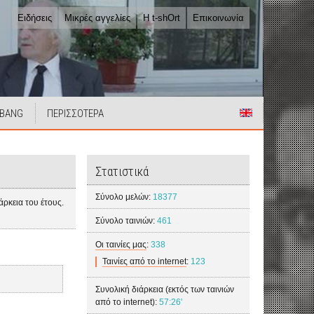
Ειδήσεις
Μικρές αγγελίες
Η t-shOrt
Επικοινωνία
 BANG
ΠΕΡΙΣΣΟΤΕΡΑ
Στατιστικά
Σύνολο μελών:
18377
ρκεια του έτους.
Σύνολο ταινιών:
461
Οι ταινίες μας
:
338
Ταινίες από το internet
:
123
Συνολική διάρκεια (εκτός των ταινιών
από το internet):
57:26'