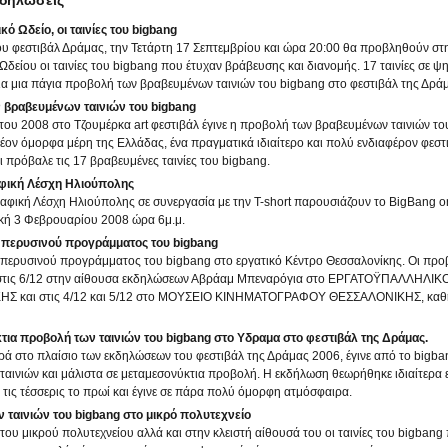
κδηλώσεις
ό Ωδείο, οι ταινίες του bigbang
του φεστιβάλ Δράμας, την Τετάρτη 17 Σεπτεμβρίου και ώρα 20:00 θα προβληθούν στ
δείου οι ταινίες του bigbang που έτυχαν βράβευσης και διανομής. 17 ταινίες σε 
για μια πάγια προβολή των βραβευμένων ταινιών του bigbang στο φεστιβάλ της Δρά
 βραβευμένων ταινιών του bigbang
του 2008 στο Τζουμέρκα art φεστιβάλ έγινε η προβολή των βραβευμένων ταινιών το
έον όμορφα μέρη της Ελλάδας, ένα πραγματικά ιδιαίτερο και πολύ ενδιαφέρον φεστ
ι πρόβαλε τις 17 βραβευμένες ταινίες του bigbang.
φική Λέσχη Ηλιούπολης
φική Λέσχη Ηλιούπολης σε συνεργασία με την T-short παρουσιάζουν το BigBang onl
ιακή 3 Φεβρουαρίου 2008 ώρα 6μ.μ.
 περυσινού προγράμματος του bigbang
περυσινού προγράμματος του bigbang στο εργατικό Κέντρο Θεσσαλονίκης. Οι προβ
ι στις 6/12 στην αίθουσα εκδηλώσεων Αβράαμ Μπεναρόγια στο ΕΡΓΑΤΟΫΠΑΛΛΗΛΙ
Σ και στις 4/12 και 5/12 στο ΜΟΥΣΕΙΟ ΚΙΝΗΜΑΤΟΓΡΑΦΟΥ ΘΕΣΣΑΛΟΝΙΚΗΣ, καθη
ια προβολή των ταινιών του bigbang στο Υδραμα στο φεστιβάλ της Δράμας.
ρά στο πλαίσιο των εκδηλώσεων του φεστιβάλ της Δράμας 2006, έγινε από το bigb
ταινιών και μάλιστα σε μεταμεσονύκτια προβολή. Η εκδήλωση θεωρήθηκε ιδιαίτερα 
 τις τέσσερις το πρωί και έγινε σε πάρα πολύ όμορφη ατμόσφαιρα.
 ταινιών του bigbang στο μικρό πολυτεχνείο
του μικρού πολυτεχνείου αλλά και στην κλειστή αίθουσά του οι ταινίες του bigban