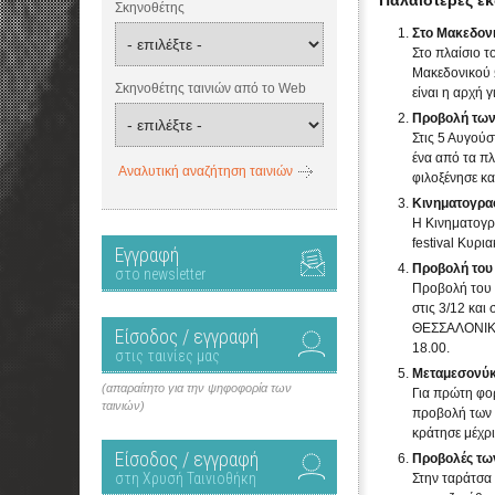
Παλαιότερες ε
Σκηνοθέτης
Στο Μακεδονικ
Στο πλαίσιο 
Μακεδονικού Ω
Σκηνοθέτης ταινιών από το Web
είναι η αρχή 
Προβολή των
Στις 5 Αυγούσ
ένα από τα πλ
Αναλυτική αναζήτηση ταινιών
φιλοξένησε κα
Κινηματογρα
Η Κινηματογρα
festival Κυρ
Εγγραφή
Προβολή του
στο newsletter
Προβολή του 
στις 3/12 κα
ΘΕΣΣΑΛΟΝΙΚΗ
Είσοδος / εγγραφή
18.00.
στις ταινίες μας
Μεταμεσονύκτ
(απαραίτητο για την ψηφοφορία των
Για πρώτη φο
ταινιών)
προβολή των 
κράτησε μέχρι
Είσοδος / εγγραφή
Προβολές των
στη Χρυσή Ταινιοθήκη
Στην ταράτσα 