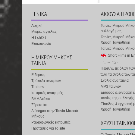
ΓΕΝΙΚΑ
ΑΙΘΟΥΣΑ ΠΡΟΒ
Αρχική
Ταινίες Μικρού Μήκο
συλλογή μας
Μικρές αγγελίες
Ταινίες Μικρού Μήκο
Η t-shOrt
Χρυσή Ταινιοθήκη
Επικοινωνία
Ταινίες Μικρού Μήκ
Short Films in E
Η ΜΙΚΡΟΥ ΜΗΚΟΥΣ
ΤΑΙΝΙΑ
Περιλήψεις όλων των
Όλα τα σχόλια των τα
Ειδήσεις
Σχόλια ανά ταινία
Τράπεζα σεναρίων
MP3 ταινιών
Trailers
Είσοδος & εγγραφή μ
Ιστορικές αναφορές
ταινίες της συλλογής
ΒΗΜΑτάκια
Είσοδος & εγγραφή 
Ξέρετε ότι...
Χρυσή Ταινιοθήκη
Διάσημοι στην Ταινία Μικρού
Μήκους
ΧΡΥΣΗ ΤΑΙΝΙΟ
Ραδιοφωνικές εκπομπές
Προτάσεις για το site
Οι Ταινίες Μικρού Μ