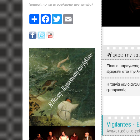
(απαραίτητο για το σχολιασμό των ταινιών)
Share
Facebook
Twitter
Email
Ψήφισε την ται
Είσαι ο παραγωγός ή
εξαιρεθεί από την λ
Η ταινία δεν διαγων
εμπορικούς.
Vigilantes -
Αναλυτικά στοιχεί