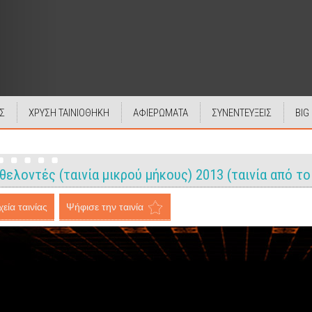
Σ
ΧΡΥΣΗ ΤΑΙΝΙΟΘΗΚΗ
ΑΦΙΕΡΩΜΑΤΑ
ΣΥΝΕΝΤΕΥΞΕΙΣ
BIG
 Εθελοντές (ταινία μικρού μήκους) 2013 (ταινία από το 
εία ταινίας
Ψήφισε την ταινία