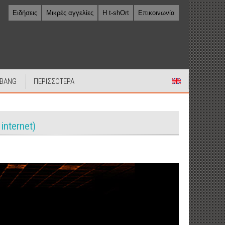
Ειδήσεις
Μικρές αγγελίες
Η t-shOrt
Επικοινωνία
 BANG
ΠΕΡΙΣΣΟΤΕΡΑ
internet)