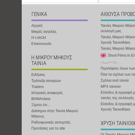
ΓΕΝΙΚΑ
ΑΙΘΟΥΣΑ ΠΡΟΒ
Αρχική
Ταινίες Μικρού Μήκο
συλλογή μας
Μικρές αγγελίες
Ταινίες Μικρού Μήκο
Η t-shOrt
Χρυσή Ταινιοθήκη
Επικοινωνία
Ταινίες Μικρού Μήκ
Short Films in E
Η ΜΙΚΡΟΥ ΜΗΚΟΥΣ
ΤΑΙΝΙΑ
Περιλήψεις όλων των
Όλα τα σχόλια των τα
Ειδήσεις
Σχόλια ανά ταινία
Τράπεζα σεναρίων
MP3 ταινιών
Trailers
Είσοδος & εγγραφή μ
Ιστορικές αναφορές
ταινίες της συλλογής
ΒΗΜΑτάκια
Είσοδος & εγγραφή 
Ξέρετε ότι...
Χρυσή Ταινιοθήκη
Διάσημοι στην Ταινία Μικρού
Μήκους
ΧΡΥΣΗ ΤΑΙΝΙΟ
Ραδιοφωνικές εκπομπές
Προτάσεις για το site
Οι Ταινίες Μικρού Μ