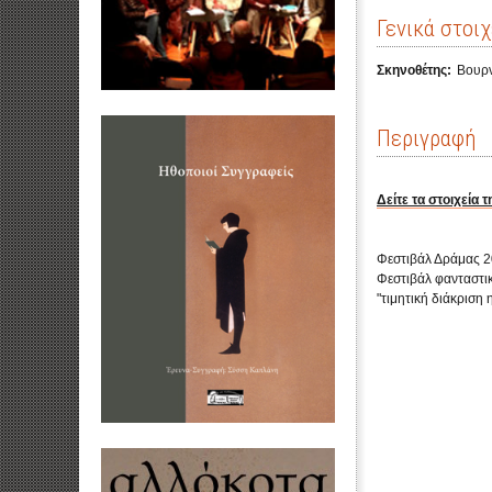
Γενικά στοιχ
Σκηνοθέτης:
Βουρ
Περιγραφή
Δείτε τα στοιχεία τ
Φεστιβάλ Δράμας 20
Φεστιβάλ φανταστικ
"τιμητική διάκριση