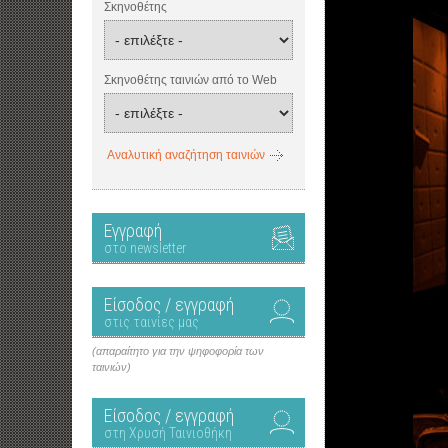
Σκηνοθέτης
Σκηνοθέτης ταινιών από το Web
Αναλυτική αναζήτηση ταινιών
Εγγραφή
στο newsletter
Είσοδος / εγγραφή
στις ταινίες μας
(απαραίτητο για την ψηφοφορία των
ταινιών)
Είσοδος / εγγραφή
στη Χρυσή Ταινιοθήκη