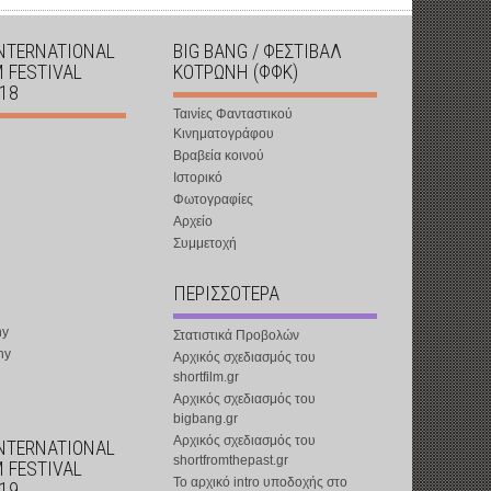
INTERNATIONAL
BIG BANG / ΦΕΣΤΙΒΑΛ
M FESTIVAL
ΚΟΤΡΩΝΗ (ΦΦΚ)
018
Ταινίες Φανταστικού
Κινηματογράφου
Βραβεία κοινού
Ιστορικό
Φωτογραφίες
Αρχείο
Συμμετοχή
ΠΕΡΙΣΣΟΤΕΡΑ
ny
Στατιστικά Προβολών
ny
Αρχικός σχεδιασμός του
shortfilm.gr
Αρχικός σχεδιασμός του
bigbang.gr
Αρχικός σχεδιασμός του
INTERNATIONAL
shortfromthepast.gr
M FESTIVAL
Το αρχικό intro υποδοχής στο
019