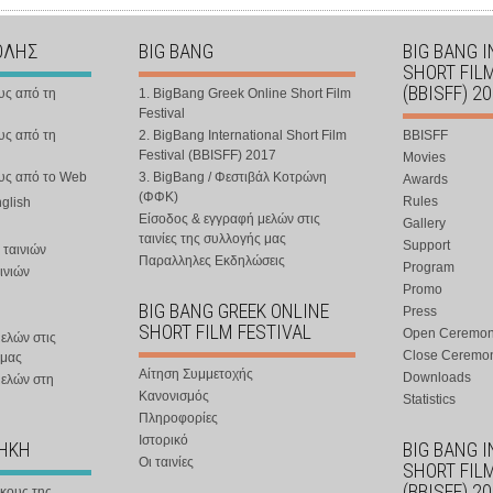
ΟΛΗΣ
BIG BANG
BIG BANG 
SHORT FIL
(BBISFF) 2
υς από τη
1. BigBang Greek Online Short Film
Festival
υς από τη
2. BigBang International Short Film
BBISFF
Festival (BBISFF) 2017
Movies
ους από το Web
3. BigBang / Φεστιβάλ Κοτρώνη
Awards
(ΦΦΚ)
Rules
nglish
Είσοδος & εγγραφή μελών στις
Gallery
ταινίες της συλλογής μας
Support
 ταινιών
Παραλληλες Εκδηλώσεις
Program
ινιών
Promo
BIG BANG GREEK ONLINE
Press
SHORT FILM FESTIVAL
Open Ceremo
ελών στις
Close Ceremo
 μας
Αίτηση Συμμετοχής
Downloads
μελών στη
Κανονισμός
Statistics
Πληροφορίες
Ιστορικό
ΘΗΚΗ
BIG BANG 
Οι ταινίες
SHORT FIL
(BBISFF) 2
ήκους της