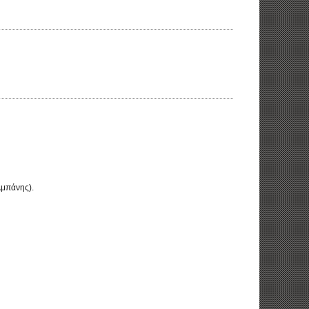
λμπάνης).