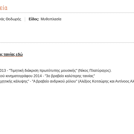
εία
νάς Θοδωρής
Είδος:
Μυθοπλασία
ης ταινίας εδώ
13 - "Τιμητική διάκριση πρωτότυπης μουσικής" (Νίκος Πλατύραχος).
ού κινηματογράφου 2014 - "3ο βραβείο καλύτερης ταινίας"
 ηχητικής κάλυψης" - "Α βραβείο ανδρικού ρόλου" (Αλέξιος Κοτσώρης και Αντίνοος Α