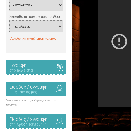
Σκηνοθέτης ταινιών από το Web
Αναλυτική αναζήτηση ταινιών
Εγγραφή
στο newsletter
Είσοδος / εγγραφή
στις ταινίες μας
(απαραίτητο για την ψηφοφορία των
ταινιών)
Είσοδος / εγγραφή
στη Χρυσή Ταινιοθήκη