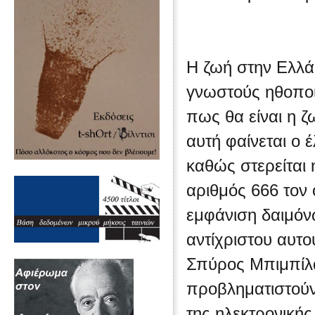
H ζωή στην Ελλάδ
γνωστούς ηθοποιο
πως θα είναι η ζ
αυτή φαίνεται ο
καθώς στερείται η
αριθμός 666 τον 
εμφάνιση δαιμόν
αντίχριστου αυτ
Σπύρος Μπιμπίλας
προβληματιστούν
της ηλεκτρονικής