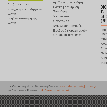
της Χρυσής Ταινιοθήκης
Αναζήτηση τίτλου
BIG
Σχετικά με τη Χρυσή
Καταχώρηση / επεξεργασία
IN
Ταινιοθήκη
ταινίας
SHO
Αφιερώματα
Βοήθεια καταχώρησης
(BB
Συνεντεύξεις
ταινίας
DVD Χρυσή Ταινιοθήκη 1
The 
Είσοδος & εγγραφή μελών
une
στη Χρυσή Ταινιοθήκη
Movi
Awar
Rule
Gall
Supp
Part
t-shOrt : Αστική Μη Κερδοσκοπική Εταιρεία :
www.t-short.gr
:
info@t-short.gr
Χατζημιχαηλίδης Κυριάκος :
http://www.t-short.gr/Kyr/