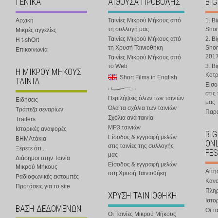
ΓΕΝΙΚΑ
ΑΙΘΟΥΣΑ ΠΡΟΒΟΛΗΣ
BIG
Αρχική
Ταινίες Μικρού Μήκους από
1. B
τη συλλογή μας
Shor
Μικρές αγγελίες
Ταινίες Μικρού Μήκους από
2. B
Η t-shOrt
τη Χρυσή Ταινιοθήκη
Shor
Επικοινωνία
201
Ταινίες Μικρού Μήκους από
το Web
3. B
Η ΜΙΚΡΟΥ ΜΗΚΟΥΣ
Κοτ
Short Films in English
ΤΑΙΝΙΑ
Είσο
στις
Περιλήψεις όλων των ταινιών
Ειδήσεις
μας
Όλα τα σχόλια των ταινιών
Τράπεζα σεναρίων
Παρα
Σχόλια ανά ταινία
Trailers
MP3 ταινιών
Ιστορικές αναφορές
BIG
Είσοδος & εγγραφή μελών
ΒΗΜΑτάκια
ONL
στις ταινίες της συλλογής
Ξέρετε ότι...
FES
μας
Διάσημοι στην Ταινία
Είσοδος & εγγραφή μελών
Μικρού Μήκους
Αίτη
στη Χρυσή Ταινιοθήκη
Ραδιοφωνικές εκπομπές
Κανο
Προτάσεις για το site
Πλη
ΧΡΥΣΗ ΤΑΙΝΙΟΘΗΚΗ
Ιστο
ΒΑΣΗ ΔΕΔΟΜΕΝΩΝ
Οι τα
Οι Ταινίες Μικρού Μήκους