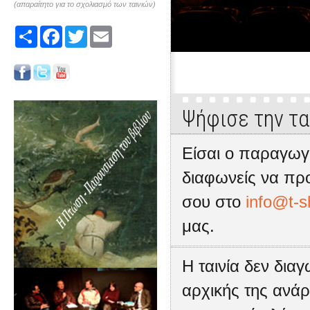
(απαραίτητο για το σχολιασμό των ταινιών)
Share
Facebook
Twitter
Email
Ψήφισε την τα
Είσαι ο παραγωγό
διαφωνείς να προ
σου στο
info@t-s
μας.
Η ταινία δεν δια
αρχικής της ανάρ