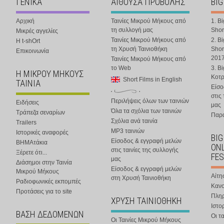
ΓΕΝΙΚΑ
ΑΙΘΟΥΣΑ ΠΡΟΒΟΛΗΣ
BIG
Αρχική
Ταινίες Μικρού Μήκους από
1. B
τη συλλογή μας
Shor
Μικρές αγγελίες
Ταινίες Μικρού Μήκους από
2. B
Η t-shOrt
τη Χρυσή Ταινιοθήκη
Shor
Επικοινωνία
201
Ταινίες Μικρού Μήκους από
το Web
3. B
Η ΜΙΚΡΟΥ ΜΗΚΟΥΣ
Κοτ
Short Films in English
ΤΑΙΝΙΑ
Είσο
στις
Περιλήψεις όλων των ταινιών
Ειδήσεις
μας
Όλα τα σχόλια των ταινιών
Τράπεζα σεναρίων
Παρα
Σχόλια ανά ταινία
Trailers
MP3 ταινιών
Ιστορικές αναφορές
BIG
Είσοδος & εγγραφή μελών
ΒΗΜΑτάκια
ONL
στις ταινίες της συλλογής
Ξέρετε ότι...
FES
μας
Διάσημοι στην Ταινία
Είσοδος & εγγραφή μελών
Μικρού Μήκους
Αίτη
στη Χρυσή Ταινιοθήκη
Ραδιοφωνικές εκπομπές
Κανο
Προτάσεις για το site
Πλη
ΧΡΥΣΗ ΤΑΙΝΙΟΘΗΚΗ
Ιστο
ΒΑΣΗ ΔΕΔΟΜΕΝΩΝ
Οι τα
Οι Ταινίες Μικρού Μήκους