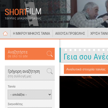
Η ΜΙΚΡΟΥ ΜΗΚΟΥΣ ΤΑΙΝΙΑ
ΑΙΘΟΥΣΑ ΠΡΟΒΟΛΗΣ
ΧΡΥΣΗ ΤΑΙΝ
Αναζητήστε
Γεια σου Ανέσ
σε όλο το site
Αναλυτικά στοιχεία ταινίας
Γρήγορη αναζήτηση
στη συλλογή μας
Ταινία
Σκηνοθέτης