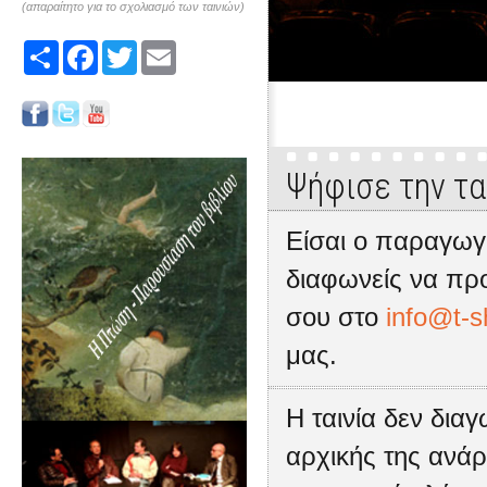
(απαραίτητο για το σχολιασμό των ταινιών)
Share
Facebook
Twitter
Email
Ψήφισε την τα
Είσαι ο παραγωγό
διαφωνείς να προ
σου στο
info@t-s
μας.
Η ταινία δεν δια
αρχικής της ανάρ