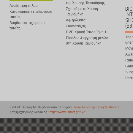
της Χρυσής Ταινιοθήκης
Αναζήτηση τίτλου
BIG
Σχετικά με τη Χρυσή
Καταχώρηση / επεξεργασία
IN
Ταινιοθήκη
ταινίας
SHO
Αφιερώματα
Βοήθεια καταχώρησης
(BB
Συνεντεύξεις
ταινίας
DVD Χρυσή Ταινιοθήκη 1
The 
Είσοδος & εγγραφή μελών
une
στη Χρυσή Ταινιοθήκη
Movi
Awar
Rule
Gall
Supp
Part
t-shOrt : Αστική Μη Κερδοσκοπική Εταιρεία :
www.t-short.gr
:
info@t-short.gr
Χατζημιχαηλίδης Κυριάκος :
http://www.t-short.gr/Kyr/