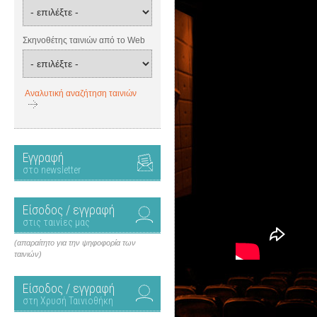
Σκηνοθέτης ταινιών από το Web
Αναλυτική αναζήτηση ταινιών
Εγγραφή
στο newsletter
Είσοδος / εγγραφή
στις ταινίες μας
(απαραίτητο για την ψηφοφορία των
ταινιών)
Είσοδος / εγγραφή
στη Χρυσή Ταινιοθήκη