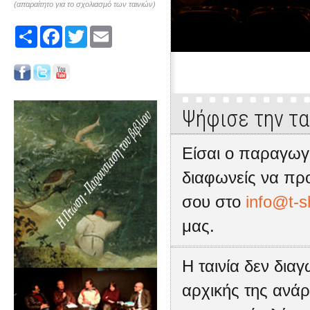
(απαραίτητο για το σχολιασμό των ταινιών)
Share
Facebook
Twitter
Email
Ψήφισε την τα
Είσαι ο παραγωγό
διαφωνείς να προ
σου στο
info@t-s
μας.
Η ταινία δεν δια
αρχικής της ανάρ