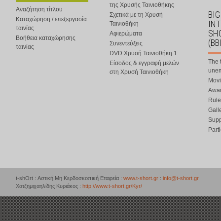
της Χρυσής Ταινιοθήκης
Αναζήτηση τίτλου
BIG
Σχετικά με τη Χρυσή
Καταχώρηση / επεξεργασία
IN
Ταινιοθήκη
ταινίας
SHO
Αφιερώματα
Βοήθεια καταχώρησης
(BB
Συνεντεύξεις
ταινίας
DVD Χρυσή Ταινιοθήκη 1
The 
Είσοδος & εγγραφή μελών
une
στη Χρυσή Ταινιοθήκη
Movi
Awar
Rule
Gall
Supp
Part
t-shOrt : Αστική Μη Κερδοσκοπική Εταιρεία :
www.t-short.gr
:
info@t-short.gr
Χατζημιχαηλίδης Κυριάκος :
http://www.t-short.gr/Kyr/