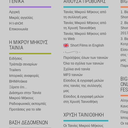
ΓΕΝΙΚΑ
ΑΙΘΟΥΣΑ ΠΡΟΒΟΛΗΣ
BIG
Αρχική
Ταινίες Μικρού Μήκους από
1. B
τη συλλογή μας
Shor
Μικρές αγγελίες
Ταινίες Μικρού Μήκους από
2. B
Η t-shOrt
τη Χρυσή Ταινιοθήκη
Shor
Επικοινωνία
201
Ταινίες Μικρού Μήκους από
το Web
3. B
Η ΜΙΚΡΟΥ ΜΗΚΟΥΣ
Κοτ
Short Films in English
ΤΑΙΝΙΑ
Είσο
στις
Περιλήψεις όλων των ταινιών
Ειδήσεις
μας
Όλα τα σχόλια των ταινιών
Τράπεζα σεναρίων
Παρα
Σχόλια ανά ταινία
Trailers
MP3 ταινιών
Ιστορικές αναφορές
BIG
Είσοδος & εγγραφή μελών
ΒΗΜΑτάκια
ONL
στις ταινίες της συλλογής
Ξέρετε ότι...
FES
μας
Διάσημοι στην Ταινία
Είσοδος & εγγραφή μελών
Μικρού Μήκους
Αίτη
στη Χρυσή Ταινιοθήκη
Ραδιοφωνικές εκπομπές
Κανο
Προτάσεις για το site
Πλη
ΧΡΥΣΗ ΤΑΙΝΙΟΘΗΚΗ
Ιστο
ΒΑΣΗ ΔΕΔΟΜΕΝΩΝ
Οι τα
Οι Ταινίες Μικρού Μήκους