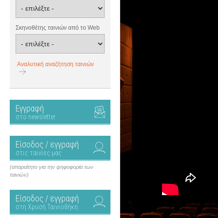
Σκηνοθέτης ταινιών από το Web
Αναλυτική αναζήτηση ταινιών
Εγγραφή
στο newsletter
Είσοδος / εγγραφή
στις ταινίες μας
(απαραίτητο για την ψηφοφορία των
ταινιών)
Είσοδος / εγγραφή
στη Χρυσή Ταινιοθήκη