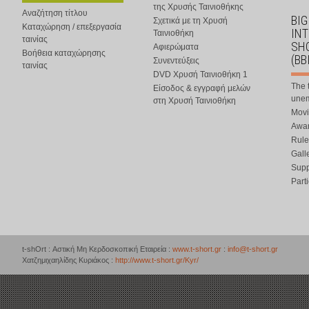
της Χρυσής Ταινιοθήκης
Αναζήτηση τίτλου
BIG
Σχετικά με τη Χρυσή
Καταχώρηση / επεξεργασία
IN
Ταινιοθήκη
ταινίας
SHO
Αφιερώματα
Βοήθεια καταχώρησης
(BB
Συνεντεύξεις
ταινίας
DVD Χρυσή Ταινιοθήκη 1
The 
Είσοδος & εγγραφή μελών
une
στη Χρυσή Ταινιοθήκη
Movi
Awar
Rule
Gall
Supp
Part
t-shOrt : Αστική Μη Κερδοσκοπική Εταιρεία :
www.t-short.gr
:
info@t-short.gr
Χατζημιχαηλίδης Κυριάκος :
http://www.t-short.gr/Kyr/