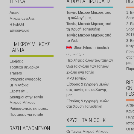
ΓΕΝΙΚΑ
ΑΙΘΟΥΣΑ ΠΡΟΒΟΛΗΣ
BIG
Αρχική
Ταινίες Μικρού Μήκους από
1. B
τη συλλογή μας
Shor
Μικρές αγγελίες
Ταινίες Μικρού Μήκους από
2. B
Η t-shOrt
τη Χρυσή Ταινιοθήκη
Shor
Επικοινωνία
201
Ταινίες Μικρού Μήκους από
το Web
3. B
Η ΜΙΚΡΟΥ ΜΗΚΟΥΣ
Κοτ
Short Films in English
ΤΑΙΝΙΑ
Είσο
στις
Περιλήψεις όλων των ταινιών
Ειδήσεις
μας
Όλα τα σχόλια των ταινιών
Τράπεζα σεναρίων
Παρα
Σχόλια ανά ταινία
Trailers
MP3 ταινιών
Ιστορικές αναφορές
BIG
Είσοδος & εγγραφή μελών
ΒΗΜΑτάκια
ONL
στις ταινίες της συλλογής
Ξέρετε ότι...
FES
μας
Διάσημοι στην Ταινία
Είσοδος & εγγραφή μελών
Μικρού Μήκους
Αίτη
στη Χρυσή Ταινιοθήκη
Ραδιοφωνικές εκπομπές
Κανο
Προτάσεις για το site
Πλη
ΧΡΥΣΗ ΤΑΙΝΙΟΘΗΚΗ
Ιστο
ΒΑΣΗ ΔΕΔΟΜΕΝΩΝ
Οι τα
Οι Ταινίες Μικρού Μήκους