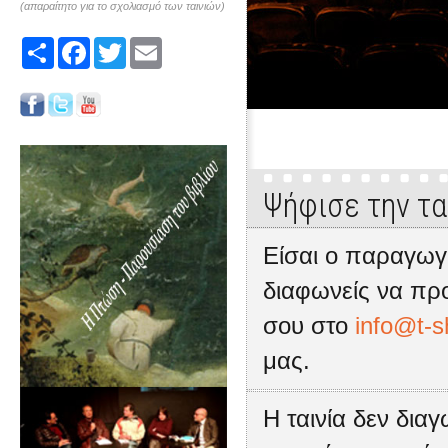
(απαραίτητο για το σχολιασμό των ταινιών)
Share
Facebook
Twitter
Email
Ψήφισε την τα
Είσαι ο παραγωγό
διαφωνείς να προ
σου στο
info@t-s
μας.
Η ταινία δεν δια