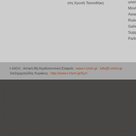
une
στη Χρυσή Ταινιοθήκη
Movi
Awar
Rule
Gall
Supp
Part
t-shOrt : Αστική Μη Κερδοσκοπική Εταιρεία :
www.t-short.gr
:
info@t-short.gr
Χατζημιχαηλίδης Κυριάκος :
http://www.t-short.gr/Kyr/