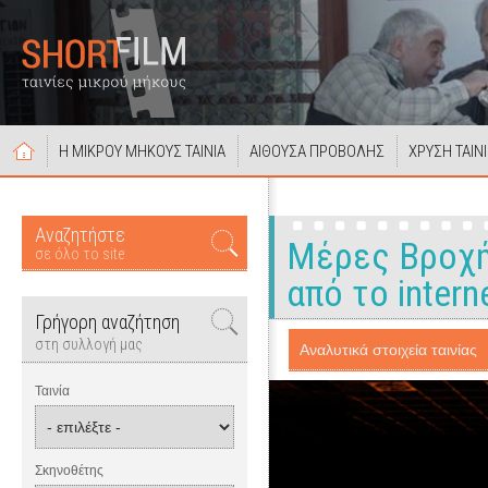
Η ΜΙΚΡΟΥ ΜΗΚΟΥΣ ΤΑΙΝΙΑ
ΑΙΘΟΥΣΑ ΠΡΟΒΟΛΗΣ
ΧΡΥΣΗ ΤΑΙΝ
Αναζητήστε
Μέρες Βροχής 
σε όλο το site
από το intern
Γρήγορη αναζήτηση
στη συλλογή μας
Αναλυτικά στοιχεία ταινίας
Ταινία
Σκηνοθέτης