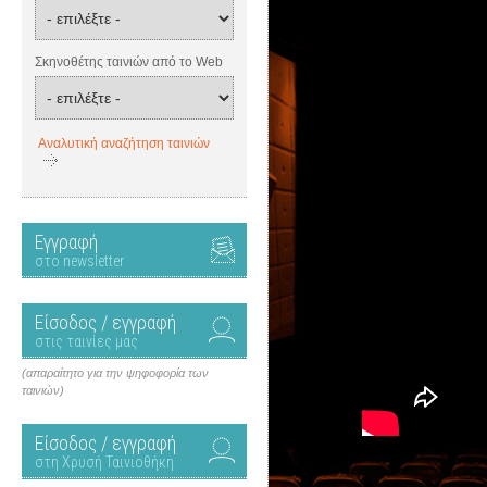
Σκηνοθέτης ταινιών από το Web
Αναλυτική αναζήτηση ταινιών
Εγγραφή
στο newsletter
Είσοδος / εγγραφή
στις ταινίες μας
(απαραίτητο για την ψηφοφορία των
ταινιών)
Είσοδος / εγγραφή
στη Χρυσή Ταινιοθήκη