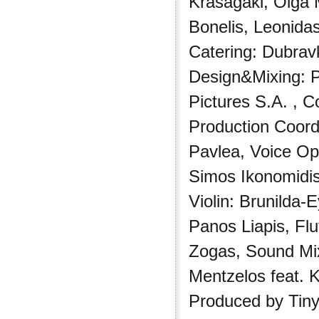
Krasagaki, Olga 
Βonelis, Leonida
Catering: Dubrav
Design&Mixing: P
Pictures S.A. , C
Production Coord
Pavlea, Voice Op
Simos Ikonomidis
Violin: Brunilda-
Panos Liapis, Flu
Zogas, Sound Mix
Mentzelos feat. 
Produced by Tiny 