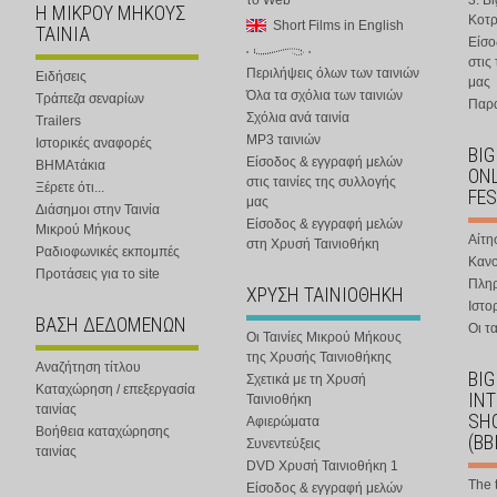
το Web
3. B
Η ΜΙΚΡΟΥ ΜΗΚΟΥΣ
Κοτ
Short Films in English
ΤΑΙΝΙΑ
Είσο
στις
Περιλήψεις όλων των ταινιών
Ειδήσεις
μας
Όλα τα σχόλια των ταινιών
Τράπεζα σεναρίων
Παρα
Σχόλια ανά ταινία
Trailers
MP3 ταινιών
Ιστορικές αναφορές
BIG
Είσοδος & εγγραφή μελών
ΒΗΜΑτάκια
ONL
στις ταινίες της συλλογής
Ξέρετε ότι...
FES
μας
Διάσημοι στην Ταινία
Είσοδος & εγγραφή μελών
Μικρού Μήκους
Αίτη
στη Χρυσή Ταινιοθήκη
Ραδιοφωνικές εκπομπές
Κανο
Προτάσεις για το site
Πλη
ΧΡΥΣΗ ΤΑΙΝΙΟΘΗΚΗ
Ιστο
ΒΑΣΗ ΔΕΔΟΜΕΝΩΝ
Οι τα
Οι Ταινίες Μικρού Μήκους
της Χρυσής Ταινιοθήκης
Αναζήτηση τίτλου
BIG
Σχετικά με τη Χρυσή
Καταχώρηση / επεξεργασία
IN
Ταινιοθήκη
ταινίας
SHO
Αφιερώματα
Βοήθεια καταχώρησης
(BB
Συνεντεύξεις
ταινίας
DVD Χρυσή Ταινιοθήκη 1
The 
Είσοδος & εγγραφή μελών