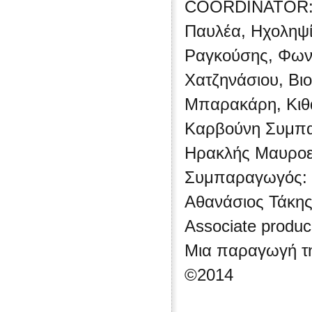
COORDINATOR: Α
Παυλέα, Ηχοληψί
Ραγκούσης, Φωνή
Χατζηνάσιου, Βιο
Μπαρακάρη, Κιθά
Καρβούνη Συμπαρ
Ηρακλής Μαυροε
Συμπαραγωγός: I
Αθανάσιος Τάκη
Αssociate produc
Μια παραγωγή της
©2014