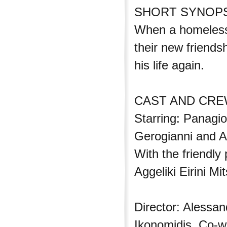
SHORT SYNOP
When a homeless 
their new friends
his life again.
CAST AND CR
Starring: Panagio
Gerogianni and 
With the friendly 
Aggeliki Eirini M
Director: Alessan
Ikonomidis, Co-wr