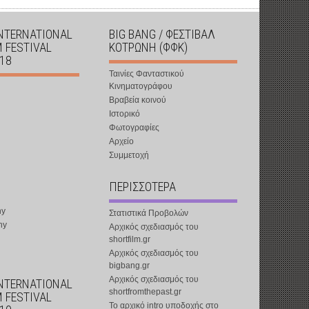
INTERNATIONAL
BIG BANG / ΦΕΣΤΙΒΑΛ
M FESTIVAL
ΚΟΤΡΩΝΗ (ΦΦΚ)
018
Ταινίες Φανταστικού
Κινηματογράφου
Βραβεία κοινού
Ιστορικό
Φωτογραφίες
Αρχείο
Συμμετοχή
ΠΕΡΙΣΣΟΤΕΡΑ
ny
Στατιστικά Προβολών
ny
Αρχικός σχεδιασμός του
shortfilm.gr
Αρχικός σχεδιασμός του
bigbang.gr
Αρχικός σχεδιασμός του
INTERNATIONAL
shortfromthepast.gr
M FESTIVAL
Το αρχικό intro υποδοχής στο