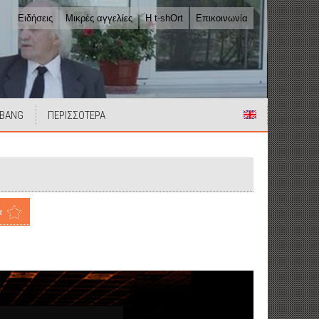
Ειδήσεις
Μικρές αγγελίες
Η t-shOrt
Επικοινωνία
 BANG
ΠΕΡΙΣΣΟΤΕΡΑ
α