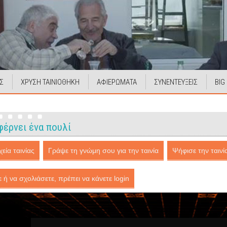
Σ
ΧΡΥΣΗ ΤΑΙΝΙΟΘΗΚΗ
ΑΦΙΕΡΩΜΑΤΑ
ΣΥΝΕΝΤΕΥΞΕΙΣ
BIG
φέρνει ένα πουλί
εία ταινίας
Γράψε τη γνώμη σου για την ταινία
Ψήφισε την ταινί
ε ή να σχολιάσετε, πρέπει να κάνετε login