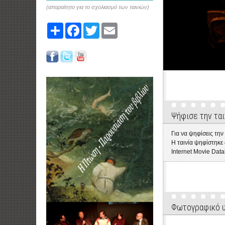
(απαραίτητο για το σχολιασμό των ταινιών)
Share
Facebook
Twitter
Email
Ψήφισε την ται
Για να ψηφίσεις την
Η ταινία ψηφίστηκ
Internet Movie Data
Φωτογραφικό 