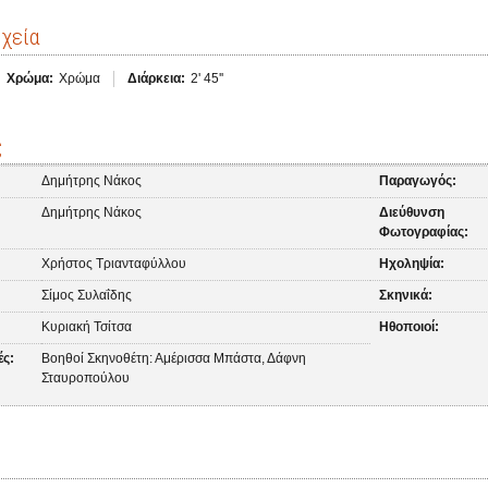
ιχεία
Χρώμα:
Χρώμα
Διάρκεια:
2' 45''
ς
Δημήτρης Νάκος
Παραγωγός:
Δημήτρης Νάκος
Διεύθυνση
Φωτογραφίας:
Χρήστος Τριανταφύλλου
Ηχοληψία:
Σίμος Συλαΐδης
Σκηνικά:
Κυριακή Τσίτσα
Ηθοποιοί:
ές:
Βοηθοί Σκηνοθέτη: Αμέρισσα Μπάστα, Δάφνη
Σταυροπούλου