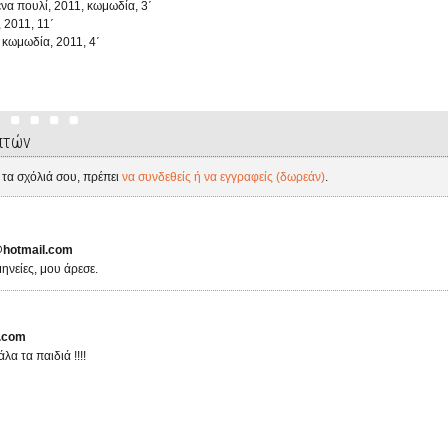
ένα πουλί, 2011, κωμωδία, 3΄
 2011, 11΄
 κωμωδία, 2011, 4΄
πτών
 τα σχόλιά σου, πρέπει
να συνδεθείς ή να εγγραφείς (δωρεάν)
.
@hotmail.com
ηνείες, μου άρεσε.
.com
λα τα παιδιά !!!!