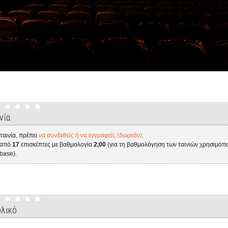
νία
 ταινία, πρέπει
να συνδεθείς ή να εγγραφείς (δωρεάν)
.
ε από
17
επισκέπτες με βαθμολογία
2,00
(για τη βαθμολόγηση των ταινιών χρησιμοπο
base).
υλικό