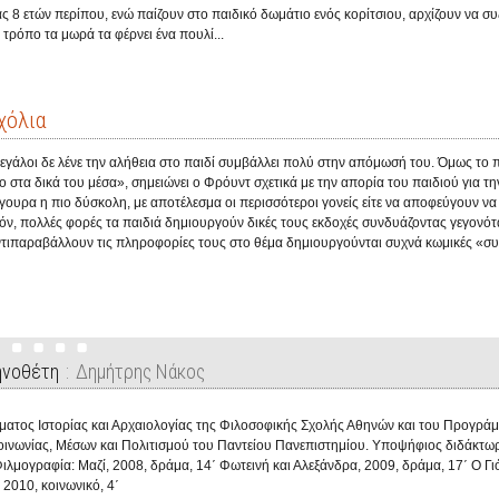
ας 8 ετών περίπου, ενώ παίζουν στο παιδικό δωμάτιο ενός κορίτσιου, αρχίζουν να συ
 τρόπο τα μωρά τα φέρνει ένα πουλί...
χόλια
μεγάλοι δε λένε την αλήθεια στο παιδί συμβάλλει πολύ στην απόμωσή του. Όμως το 
ο στα δικά του μέσα», σημειώνει ο Φρόυντ σχετικά με την απορία του παιδιού για 
σίγουρα η πιο δύσκολη, με αποτέλεσμα οι περισσότεροι γονείς είτε να αποφεύγουν 
όν, πολλές φορές τα παιδιά δημιουργούν δικές τους εκδοχές συνδυάζοντας γεγονότ
ντιπαραβάλλουν τις πληροφορίες τους στο θέμα δημιουργούνται συχνά κωμικές «συ
ηνοθέτη
Δημήτρης Νάκος
ματος Ιστορίας και Αρχαιολογίας της Φιλοσοφικής Σχολής Αθηνών και του Προγρά
οινωνίας, Μέσων και Πολιτισμού του Παντείου Πανεπιστημίου. Υποψήφιος διδάκτωρ
λμογραφία: Μαζί, 2008, δράμα, 14΄ Φωτεινή και Αλεξάνδρα, 2009, δράμα, 17΄ Ο Γιό
2010, κοινωνικό, 4΄