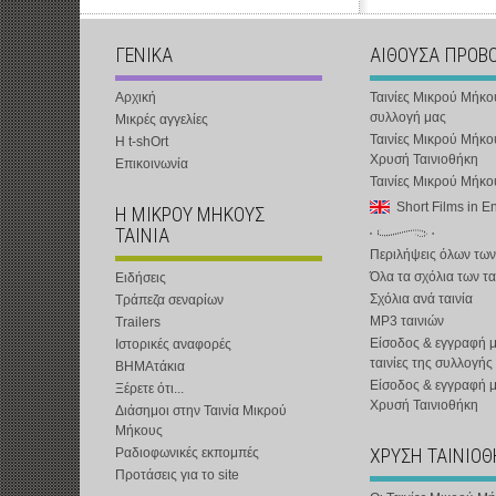
ΓΕΝΙΚΑ
ΑΙΘΟΥΣΑ ΠΡΟΒ
Αρχική
Ταινίες Μικρού Μήκο
συλλογή μας
Μικρές αγγελίες
Ταινίες Μικρού Μήκο
Η t-shOrt
Χρυσή Ταινιοθήκη
Επικοινωνία
Ταινίες Μικρού Μήκ
Short Films in E
Η ΜΙΚΡΟΥ ΜΗΚΟΥΣ
ΤΑΙΝΙΑ
Περιλήψεις όλων των
Όλα τα σχόλια των τα
Ειδήσεις
Σχόλια ανά ταινία
Τράπεζα σεναρίων
MP3 ταινιών
Trailers
Είσοδος & εγγραφή μ
Ιστορικές αναφορές
ταινίες της συλλογής
ΒΗΜΑτάκια
Είσοδος & εγγραφή 
Ξέρετε ότι...
Χρυσή Ταινιοθήκη
Διάσημοι στην Ταινία Μικρού
Μήκους
ΧΡΥΣΗ ΤΑΙΝΙΟ
Ραδιοφωνικές εκπομπές
Προτάσεις για το site