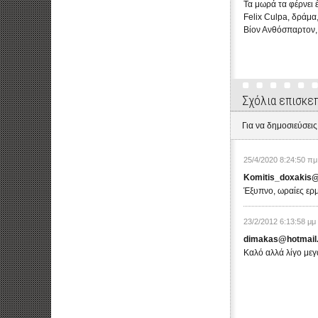
Τα μωρά τα φέρνει 
Felix Culpa, δράμα,
Βίον Ανθόσπαρτον,
Σχόλια επισκε
Για να δημοσιεύσεις
25/4/2020 8:24:50 πμ
Komitis_doxakis
Έξυπνο, ωραίες ερμ
23/2/2012 6:13:58 μμ
dimakas@hotmail
Καλό αλλά λίγο μεγά