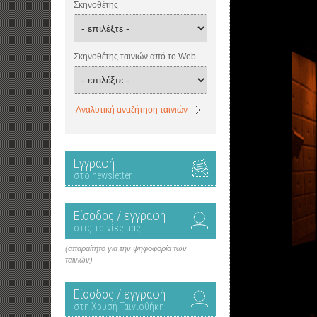
Σκηνοθέτης
Σκηνοθέτης ταινιών από το Web
Αναλυτική αναζήτηση ταινιών
Εγγραφή
στο newsletter
Είσοδος / εγγραφή
στις ταινίες μας
(απαραίτητο για την ψηφοφορία των
ταινιών)
Είσοδος / εγγραφή
στη Χρυσή Ταινιοθήκη