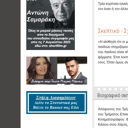
Τρία κορίτσια ηλικί
τον έναν ή τον άλλο
Σκεπτικό - Σ
«Η αίσθηση ότι οι 
παιδιών στηριζόμεν
του παιδιού είναι 
ψέμματα. Έτσι λοιπ
τους. Όταν όμως α
Βιογραφικό σκ
Απόφοιτος του Τμή
του Τμήματος Επικ
Κινηματογράφου. Φι
Κάπου στον Χάρτη, 