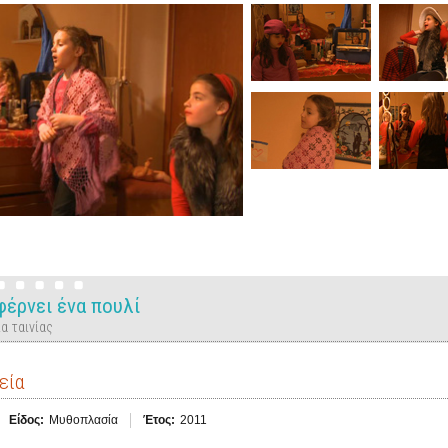
φέρνει ένα πουλί
α ταινίας
εία
Είδος:
Μυθοπλασία
Έτος:
2011