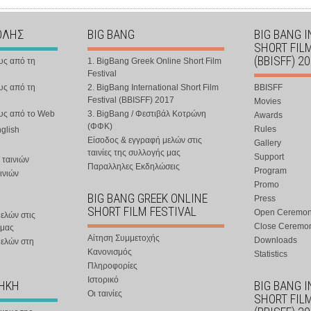
ΟΛΗΣ
BIG BANG
BIG BANG 
SHORT FIL
(BBISFF) 2
υς από τη
1. BigBang Greek Online Short Film
Festival
υς από τη
2. BigBang International Short Film
BBISFF
Festival (BBISFF) 2017
Movies
ους από το Web
3. BigBang / Φεστιβάλ Κοτρώνη
Awards
(ΦΦΚ)
Rules
nglish
Είσοδος & εγγραφή μελών στις
Gallery
ταινίες της συλλογής μας
Support
 ταινιών
Παραλληλες Εκδηλώσεις
Program
ινιών
Promo
BIG BANG GREEK ONLINE
Press
SHORT FILM FESTIVAL
Open Ceremo
ελών στις
Close Ceremo
 μας
Αίτηση Συμμετοχής
Downloads
μελών στη
Κανονισμός
Statistics
Πληροφορίες
Ιστορικό
ΘΗΚΗ
BIG BANG 
Οι ταινίες
SHORT FIL