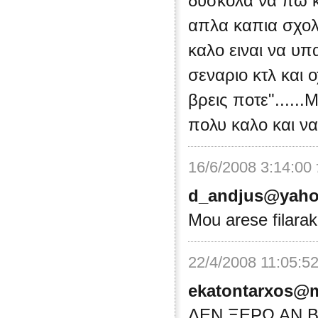
δυσκολα να πω κα
απλα καπια σχολι
καλο ειναι να υπ
σεναριο κτλ και 
βρεις ποτε"......
πολυ καλο και να
16/6/2008 3:14:00
d_andjus@yah
Mou arese filarako
22/4/2008 11:05:5
ekatontarxos@m
ΔΕΝ ΞΕΡΩ ΑΝ 