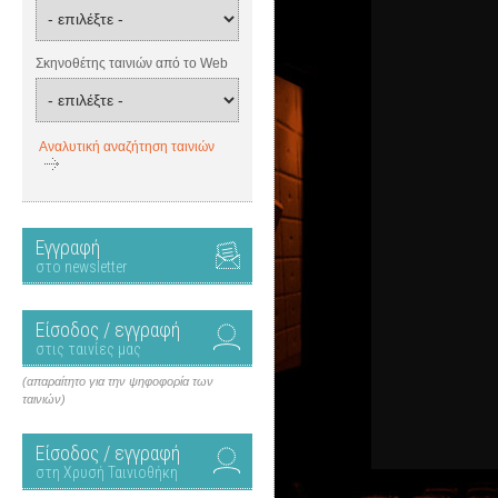
Σκηνοθέτης ταινιών από το Web
Αναλυτική αναζήτηση ταινιών
Εγγραφή
στο newsletter
Είσοδος / εγγραφή
στις ταινίες μας
(απαραίτητο για την ψηφοφορία των
ταινιών)
Είσοδος / εγγραφή
στη Χρυσή Ταινιοθήκη