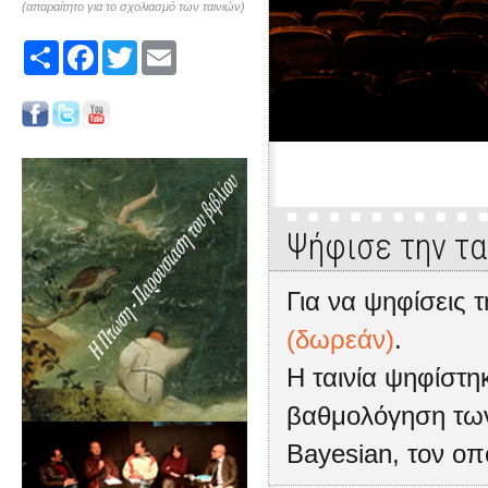
(απαραίτητο για το σχολιασμό των ταινιών)
Share
Facebook
Twitter
Email
Ψήφισε την τα
Για να ψηφίσεις τ
(δωρεάν)
.
Η ταινία ψηφίστ
βαθμολόγηση των
Bayesian, τον οπ