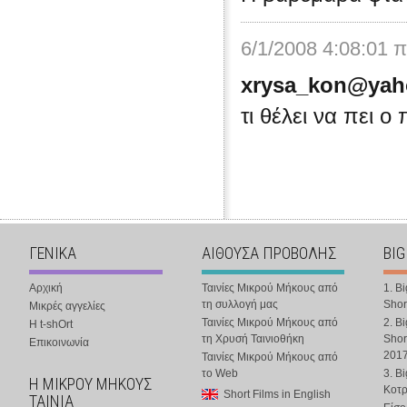
6/1/2008 4:08:01 
xrysa_kon@yah
τι θέλει να πει ο
ΓΕΝΙΚΑ
ΑΙΘΟΥΣΑ ΠΡΟΒΟΛΗΣ
BIG
Αρχική
Ταινίες Μικρού Μήκους από
1. B
τη συλλογή μας
Shor
Μικρές αγγελίες
Ταινίες Μικρού Μήκους από
2. B
Η t-shOrt
τη Χρυσή Ταινιοθήκη
Shor
Επικοινωνία
201
Ταινίες Μικρού Μήκους από
το Web
3. B
Η ΜΙΚΡΟΥ ΜΗΚΟΥΣ
Κοτ
Short Films in English
ΤΑΙΝΙΑ