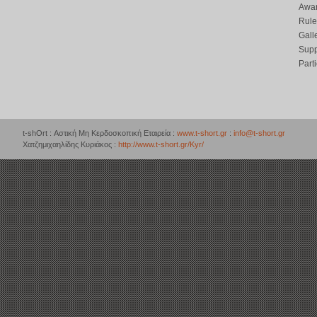
Awar
Rule
Gall
Supp
Part
t-shOrt : Αστική Μη Κερδοσκοπική Εταιρεία :
www.t-short.gr
:
info@t-short.gr
Χατζημιχαηλίδης Κυριάκος :
http://www.t-short.gr/Kyr/