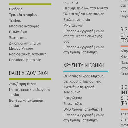
Είσο
στις
Περιλήψεις όλων των ταινιών
Ειδήσεις
μας
Όλα τα σχόλια των ταινιών
Τράπεζα σεναρίων
Παρα
Σχόλια ανά ταινία
Trailers
MP3 ταινιών
Ιστορικές αναφορές
BIG
Είσοδος & εγγραφή μελών
ΒΗΜΑτάκια
ONL
στις ταινίες της συλλογής
Ξέρετε ότι...
FES
μας
Διάσημοι στην Ταινία
Είσοδος & εγγραφή μελών
Μικρού Μήκους
Αίτη
στη Χρυσή Ταινιοθήκη
Ραδιοφωνικές εκπομπές
Κανο
Προτάσεις για το site
Πλη
ΧΡΥΣΗ ΤΑΙΝΙΟΘΗΚΗ
Ιστο
ΒΑΣΗ ΔΕΔΟΜΕΝΩΝ
Οι τα
Οι Ταινίες Μικρού Μήκους
της Χρυσής Ταινιοθήκης
Αναζήτηση τίτλου
BIG
Σχετικά με τη Χρυσή
Καταχώρηση / επεξεργασία
IN
Ταινιοθήκη
ταινίας
SHO
Αφιερώματα
Βοήθεια καταχώρησης
(BB
Συνεντεύξεις
ταινίας
DVD Χρυσή Ταινιοθήκη 1
The 
Είσοδος & εγγραφή μελών
une
στη Χρυσή Ταινιοθήκη
Movi