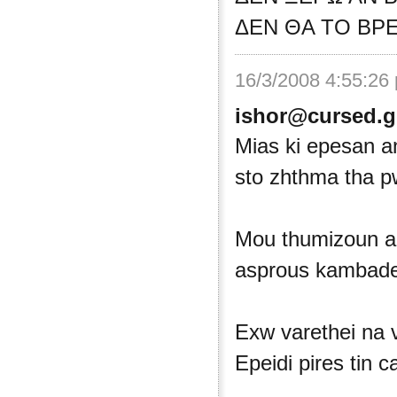
ΔΕΝ ΘΑ ΤΟ ΒΡΕΙ
16/3/2008 4:55:26
ishor@cursed.g
Mias ki epesan a
sto zhthma tha pw
Mou thumizoun a
asprous kambades
Exw varethei na v
Epeidi pires tin 