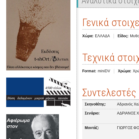
Αναλυτικά στοιχ
Γενικά στοιχε
Χώρα:
ΕΛΛΑΔΑ
Είδος:
Μυθο
Τεχνικά στοι
Format:
miniDV
Χρώμα:
Χρ
Συντελεστές
Σκηνοθέτης:
Αδριανός Χα
Σενάριο:
ΑΔΡΙΑΝΟΣ Χ
Μοντάζ:
ΓΙΩΡΓΟΣ Φ