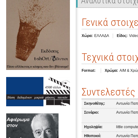
Αναλυτικά στοιχ
Γενικά στοιχε
Χώρα:
ΕΛΛΑΔΑ
Είδος:
Video
Τεχνικά στοι
Format:
Χρώμα:
Α/Μ & Χρώ
Συντελεστές
Σκηνοθέτης:
Αντωνία Παπ
Σενάριο:
Αντωνία Παπ
Ηχοληψία:
little comput
Ηθοποιοί:
Αντωνία Παπ