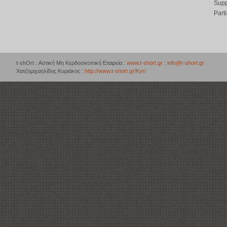
Supp
Part
t-shOrt : Αστική Μη Κερδοσκοπική Εταιρεία :
www.t-short.gr
:
info@t-short.gr
Χατζημιχαηλίδης Κυριάκος :
http://www.t-short.gr/Kyr/