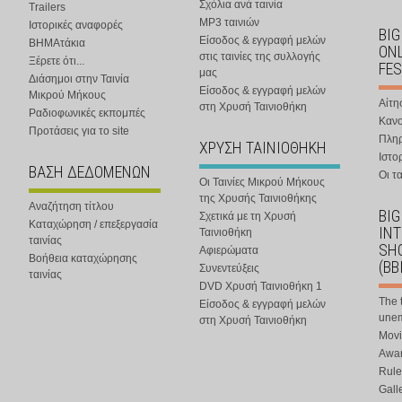
Σχόλια ανά ταινία
Trailers
MP3 ταινιών
Ιστορικές αναφορές
BIG
Είσοδος & εγγραφή μελών
ΒΗΜΑτάκια
ONL
στις ταινίες της συλλογής
Ξέρετε ότι...
FES
μας
Διάσημοι στην Ταινία
Είσοδος & εγγραφή μελών
Μικρού Μήκους
Αίτη
στη Χρυσή Ταινιοθήκη
Ραδιοφωνικές εκπομπές
Κανο
Προτάσεις για το site
Πλη
ΧΡΥΣΗ ΤΑΙΝΙΟΘΗΚΗ
Ιστο
ΒΑΣΗ ΔΕΔΟΜΕΝΩΝ
Οι τα
Οι Ταινίες Μικρού Μήκους
της Χρυσής Ταινιοθήκης
Αναζήτηση τίτλου
BIG
Σχετικά με τη Χρυσή
Καταχώρηση / επεξεργασία
IN
Ταινιοθήκη
ταινίας
SHO
Αφιερώματα
Βοήθεια καταχώρησης
(BB
Συνεντεύξεις
ταινίας
DVD Χρυσή Ταινιοθήκη 1
The 
Είσοδος & εγγραφή μελών
une
στη Χρυσή Ταινιοθήκη
Movi
Awar
Rule
Gall