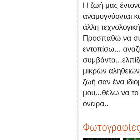
Η ζωή μας έντονα
αναμυγνύονται κ
άλλη τεχνολογικ
Προσπαθώ να συγ
εντοπίσω... ανα
συμβάντα...ελπί
μικρών αληθειών.
ζωή σαν ένα ιδιό
μου...θέλω να το
όνειρα..
Φωτογραφίες 