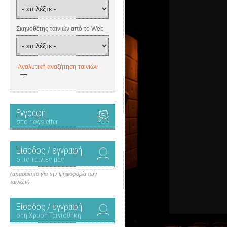
Σκηνοθέτης ταινιών από το Web
Αναλυτική αναζήτηση ταινιών
Εγγραφή
στο newsletter
Είσοδος / εγγραφή
στις ταινίες μας
(απαραίτητο για την ψηφοφορία των
ταινιών)
Είσοδος / εγγραφή
στη Χρυσή Ταινιοθήκη