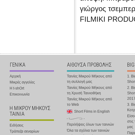
γιώργος τσεμπε
FILMIKI PROD
ΓΕΝΙΚΑ
ΑΙΘΟΥΣΑ ΠΡΟΒΟΛΗΣ
BIG
Αρχική
Ταινίες Μικρού Μήκους από
1. B
τη συλλογή μας
Shor
Μικρές αγγελίες
Ταινίες Μικρού Μήκους από
2. B
Η t-shOrt
τη Χρυσή Ταινιοθήκη
Shor
Επικοινωνία
201
Ταινίες Μικρού Μήκους από
το Web
3. B
Η ΜΙΚΡΟΥ ΜΗΚΟΥΣ
Κοτ
Short Films in English
ΤΑΙΝΙΑ
Είσο
στις
Περιλήψεις όλων των ταινιών
Ειδήσεις
μας
Όλα τα σχόλια των ταινιών
Τράπεζα σεναρίων
Παρα