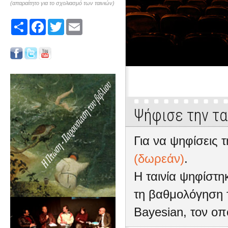
(απαραίτητο για το σχολιασμό των ταινιών)
Share
Facebook
Twitter
Email
Ψήφισε την τα
Για να ψηφίσεις τ
(δωρεάν)
.
Η ταινία ψηφίστ
τη βαθμολόγηση 
Bayesian, τον οπ