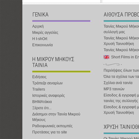
ΓΕΝΙΚΑ
ΑΙΘΟΥΣΑ ΠΡΟΒ
Αρχική
Ταινίες Μικρού Μήκο
συλλογή μας
Μικρές αγγελίες
Ταινίες Μικρού Μήκο
Η t-shOrt
Χρυσή Ταινιοθήκη
Επικοινωνία
Ταινίες Μικρού Μήκ
Short Films in E
Η ΜΙΚΡΟΥ ΜΗΚΟΥΣ
ΤΑΙΝΙΑ
Περιλήψεις όλων των
Όλα τα σχόλια των τα
Ειδήσεις
Σχόλια ανά ταινία
Τράπεζα σεναρίων
MP3 ταινιών
Trailers
Είσοδος & εγγραφή μ
Ιστορικές αναφορές
ταινίες της συλλογής
ΒΗΜΑτάκια
Είσοδος & εγγραφή 
Ξέρετε ότι...
Χρυσή Ταινιοθήκη
Διάσημοι στην Ταινία Μικρού
Μήκους
ΧΡΥΣΗ ΤΑΙΝΙΟ
Ραδιοφωνικές εκπομπές
Προτάσεις για το site
Οι Ταινίες Μικρού Μ