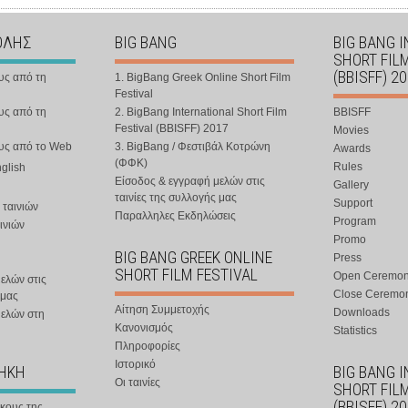
ΟΛΗΣ
BIG BANG
BIG BANG 
SHORT FIL
(BBISFF) 2
υς από τη
1. BigBang Greek Online Short Film
Festival
υς από τη
2. BigBang International Short Film
BBISFF
Festival (BBISFF) 2017
Movies
ους από το Web
3. BigBang / Φεστιβάλ Κοτρώνη
Awards
(ΦΦΚ)
Rules
nglish
Είσοδος & εγγραφή μελών στις
Gallery
ταινίες της συλλογής μας
Support
 ταινιών
Παραλληλες Εκδηλώσεις
Program
ινιών
Promo
BIG BANG GREEK ONLINE
Press
SHORT FILM FESTIVAL
Open Ceremo
ελών στις
Close Ceremo
 μας
Αίτηση Συμμετοχής
Downloads
μελών στη
Κανονισμός
Statistics
Πληροφορίες
Ιστορικό
ΘΗΚΗ
BIG BANG 
Οι ταινίες
SHORT FIL
(BBISFF) 2
ήκους της