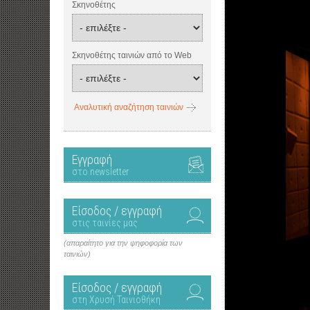
Σκηνοθέτης
Σκηνοθέτης ταινιών από το Web
Αναλυτική αναζήτηση ταινιών
Εγγραφή
στο newsletter
Είσοδος / εγγραφή
στις ταινίες μας
(απαραίτητο για την ψηφοφορία των
ταινιών)
Είσοδος / εγγραφή
στη Χρυσή Ταινιοθήκη