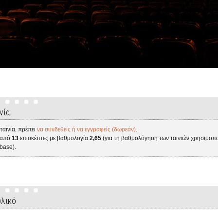
νία
 ταινία, πρέπει
να συνδεθείς ή να εγγραφείς (δωρεάν)
.
ε από
13
επισκέπτες με βαθμολογία
2,65
(για τη βαθμολόγηση των ταινιών χρησιμοπο
base).
υλικό