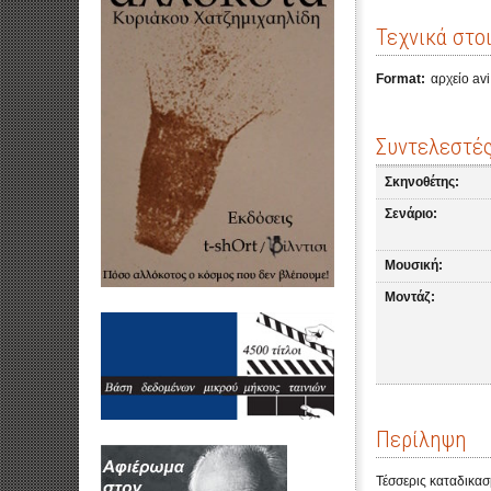
Τεχνικά στο
Format:
αρχείο av
Συντελεστέ
Σκηνοθέτης:
Σενάριο:
Μουσική:
Μοντάζ:
Περίληψη
Τέσσερις καταδικασμ