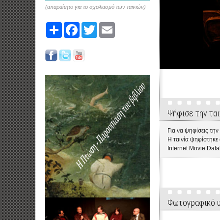
(απαραίτητο για το σχολιασμό των ταινιών)
Share
Facebook
Twitter
Email
Ψήφισε την ται
Για να ψηφίσεις την
Η ταινία ψηφίστηκ
Internet Movie Data
Φωτογραφικό 