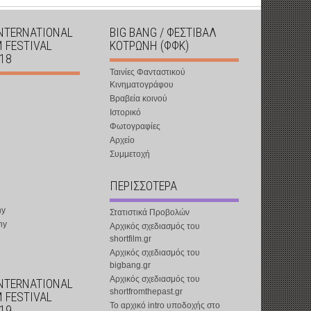
INTERNATIONAL
BIG BANG / ΦΕΣΤΙΒΑΛ
M FESTIVAL
ΚΟΤΡΩΝΗ (ΦΦΚ)
018
Ταινίες Φανταστικού
Κινηματογράφου
Βραβεία κοινού
Ιστορικό
Φωτογραφίες
Αρχείο
Συμμετοχή
ΠΕΡΙΣΣΟΤΕΡΑ
ny
Στατιστικά Προβολών
ny
Αρχικός σχεδιασμός του
shortfilm.gr
Αρχικός σχεδιασμός του
bigbang.gr
Αρχικός σχεδιασμός του
INTERNATIONAL
shortfromthepast.gr
M FESTIVAL
Το αρχικό intro υποδοχής στο
019