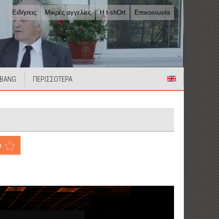
Ειδήσεις
Μικρές αγγελίες
Η t-shOrt
Επικοινωνία
 BANG
ΠΕΡΙΣΣΟΤΕΡΑ
α