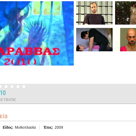
10
α ταινίας
εία
Είδος:
Μυθοπλασία
Έτος:
2009