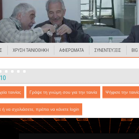
Σ
ΧΡΥΣΗ ΤΑΙΝΙΟΘΗΚΗ
ΑΦΙΕΡΩΜΑΤΑ
ΣΥΝΕΝΤΕΥΞΕΙΣ
BIG
10
εία ταινίας
Γράψε τη γνώμη σου για την ταινία
Ψήφισε την ταινί
ε ή να σχολιάσετε, πρέπει να κάνετε login