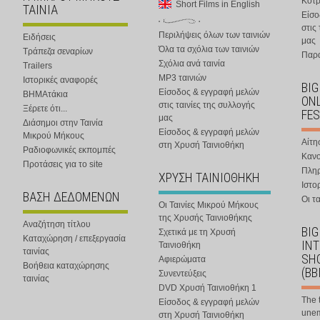
Κοτ
Short Films in English
ΤΑΙΝΙΑ
Είσο
στις
Περιλήψεις όλων των ταινιών
Ειδήσεις
μας
Όλα τα σχόλια των ταινιών
Τράπεζα σεναρίων
Παρα
Σχόλια ανά ταινία
Trailers
MP3 ταινιών
Ιστορικές αναφορές
BIG
Είσοδος & εγγραφή μελών
ΒΗΜΑτάκια
ONL
στις ταινίες της συλλογής
Ξέρετε ότι...
FES
μας
Διάσημοι στην Ταινία
Είσοδος & εγγραφή μελών
Μικρού Μήκους
Αίτη
στη Χρυσή Ταινιοθήκη
Ραδιοφωνικές εκπομπές
Κανο
Προτάσεις για το site
Πλη
ΧΡΥΣΗ ΤΑΙΝΙΟΘΗΚΗ
Ιστο
ΒΑΣΗ ΔΕΔΟΜΕΝΩΝ
Οι τα
Οι Ταινίες Μικρού Μήκους
της Χρυσής Ταινιοθήκης
Αναζήτηση τίτλου
BIG
Σχετικά με τη Χρυσή
Καταχώρηση / επεξεργασία
IN
Ταινιοθήκη
ταινίας
SHO
Αφιερώματα
Βοήθεια καταχώρησης
(BB
Συνεντεύξεις
ταινίας
DVD Χρυσή Ταινιοθήκη 1
The 
Είσοδος & εγγραφή μελών
une
στη Χρυσή Ταινιοθήκη