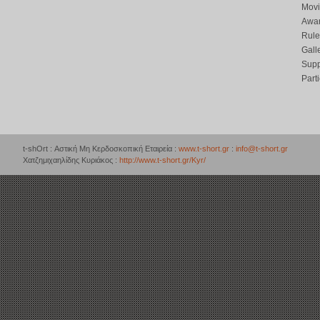
Movi
Awar
Rule
Gall
Supp
Part
t-shOrt : Αστική Μη Κερδοσκοπική Εταιρεία :
www.t-short.gr
:
info@t-short.gr
Χατζημιχαηλίδης Κυριάκος :
http://www.t-short.gr/Kyr/