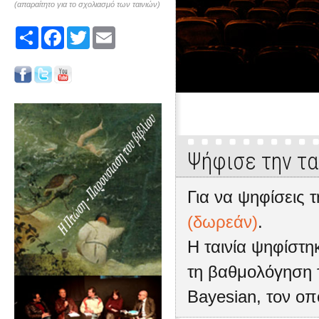
(απαραίτητο για το σχολιασμό των ταινιών)
Share
Facebook
Twitter
Email
Ψήφισε την τα
Για να ψηφίσεις τ
(δωρεάν)
.
Η ταινία ψηφίστ
τη βαθμολόγηση 
Bayesian, τον οπ