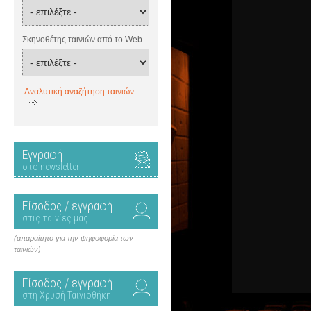
Σκηνοθέτης ταινιών από το Web
Αναλυτική αναζήτηση ταινιών
Εγγραφή
στο newsletter
Είσοδος / εγγραφή
στις ταινίες μας
(απαραίτητο για την ψηφοφορία των
ταινιών)
Είσοδος / εγγραφή
στη Χρυσή Ταινιοθήκη