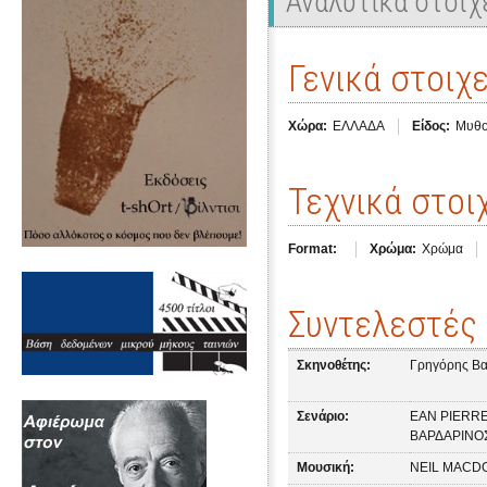
Αναλυτικά στοιχ
Γενικά στοιχε
Χώρα:
ΕΛΛΑΔΑ
Είδος:
Μυθο
Τεχνικά στοι
Format:
Χρώμα:
Χρώμα
Συντελεστές
Σκηνοθέτης:
Γρηγόρης Βα
Σενάριο:
EAN PIERR
ΒΑΡΔΑΡΙΝΟ
Μουσική:
NEIL MACD