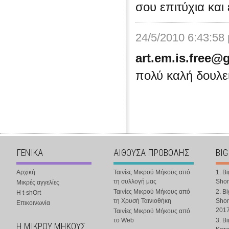
σου επιτύχια και
24/5/2010 6:43:58
art.em.is.free@
πολύ καλή δουλει
ΓΕΝΙΚΑ
ΑΙΘΟΥΣΑ ΠΡΟΒΟΛΗΣ
BIG
Αρχική
Ταινίες Μικρού Μήκους από
1. B
τη συλλογή μας
Shor
Μικρές αγγελίες
Ταινίες Μικρού Μήκους από
2. B
Η t-shOrt
τη Χρυσή Ταινιοθήκη
Shor
Επικοινωνία
201
Ταινίες Μικρού Μήκους από
το Web
3. B
Η ΜΙΚΡΟΥ ΜΗΚΟΥΣ