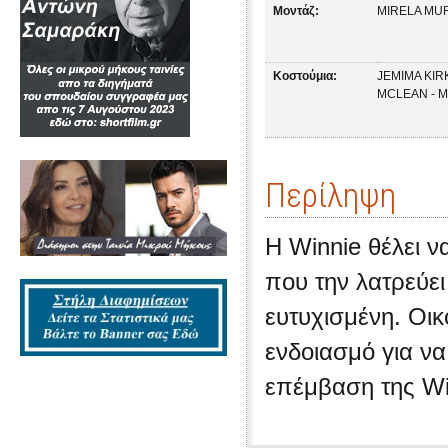
Μοντάζ:
MIRELA MU
Κοστούμια:
JEMIMA KI
MCLEAN - 
Περίληψη
Η Winnie θέλει ν
που την λατρεύει
ευτυχισμένη. Οι
ενδοιασμό για να
επέμβαση της Wi