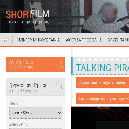
Η ΜΙΚΡΟΥ ΜΗΚΟΥΣ ΤΑΙΝΙΑ
ΑΙΘΟΥΣΑ ΠΡΟΒΟΛΗΣ
ΧΡΥΣΗ ΤΑΙΝ
Αναζητήστε
TALKING PI
σε όλο το site
Αναλυτικά στοιχεία ταινίας
Γρήγορη αναζήτηση
στη συλλογή μας
Για να ψηφίσετε ή να σχολιά
Ταινία
Σκηνοθέτης