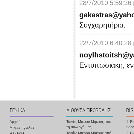
28/7/2010 5:59:36
gakastras@yaho
Συγχαρητήρια.
22/7/2010 6:40:28
noylhstoitsh@y
Eντυπωσιακη, εν
ΓΕΝΙΚΑ
ΑΙΘΟΥΣΑ ΠΡΟΒΟΛΗΣ
BIG
Αρχική
Ταινίες Μικρού Μήκους από
1. B
τη συλλογή μας
Shor
Μικρές αγγελίες
Ταινίες Μικρού Μήκους από
2. B
Η t-shOrt