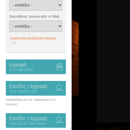
Σκηνοθέτης ταινιών από το Web
Αναλυτική αναζήτηση ταινιών
Εγγραφή
στο newsletter
Είσοδος / εγγραφή
στις ταινίες μας
(απαραίτητο για την ψηφοφορία των
ταινιών)
Είσοδος / εγγραφή
στη Χρυσή Ταινιοθήκη