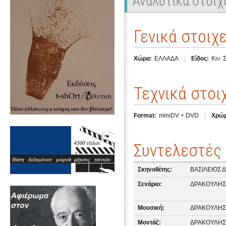
Αναλυτικά στοιχ
Γενικά στοιχε
Χώρα:
ΕΛΛΑΔΑ
Είδος:
Κιν. 
Τεχνικά στοι
Format:
miniDV + DVD
Χρώμ
Συντελεστές
Σκηνοθέτης:
ΒΑΣΙΛΕΙΟΣ 
Σενάριο:
ΔΡΑΚΟΥΛΗΣ 
Μουσική:
ΔΡΑΚΟΥΛΗΣ 
Μοντάζ:
ΔΡΑΚΟΥΛΗΣ 