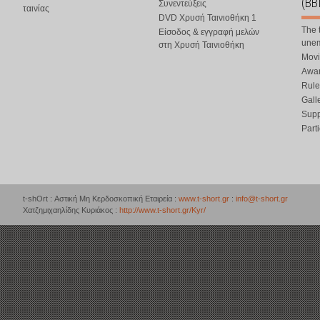
(BB
Συνεντεύξεις
ταινίας
DVD Χρυσή Ταινιοθήκη 1
The 
Είσοδος & εγγραφή μελών
une
στη Χρυσή Ταινιοθήκη
Movi
Awar
Rule
Gall
Supp
Part
t-shOrt : Αστική Μη Κερδοσκοπική Εταιρεία :
www.t-short.gr
:
info@t-short.gr
Χατζημιχαηλίδης Κυριάκος :
http://www.t-short.gr/Kyr/