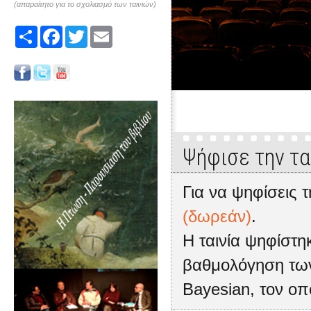
(απαραίτητο για το σχολιασμό των ταινιών)
Share
Facebook
Twitter
Email
Ψήφισε την τα
Για να ψηφίσεις τ
(δωρεάν)
.
Η ταινία ψηφίστ
βαθμολόγηση των
Bayesian, τον οπ