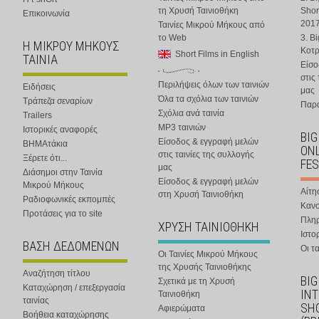
τη Χρυσή Ταινιοθήκη
Shor
Επικοινωνία
201
Ταινίες Μικρού Μήκους από
το Web
3. B
Η ΜΙΚΡΟΥ ΜΗΚΟΥΣ
Κοτ
Short Films in English
ΤΑΙΝΙΑ
Είσο
στις
Περιλήψεις όλων των ταινιών
Ειδήσεις
μας
Όλα τα σχόλια των ταινιών
Τράπεζα σεναρίων
Παρα
Σχόλια ανά ταινία
Trailers
MP3 ταινιών
Ιστορικές αναφορές
BIG
Είσοδος & εγγραφή μελών
ΒΗΜΑτάκια
ONL
στις ταινίες της συλλογής
Ξέρετε ότι...
FES
μας
Διάσημοι στην Ταινία
Είσοδος & εγγραφή μελών
Μικρού Μήκους
Αίτη
στη Χρυσή Ταινιοθήκη
Ραδιοφωνικές εκπομπές
Κανο
Προτάσεις για το site
Πλη
ΧΡΥΣΗ ΤΑΙΝΙΟΘΗΚΗ
Ιστο
ΒΑΣΗ ΔΕΔΟΜΕΝΩΝ
Οι τα
Οι Ταινίες Μικρού Μήκους
της Χρυσής Ταινιοθήκης
Αναζήτηση τίτλου
BIG
Σχετικά με τη Χρυσή
Καταχώρηση / επεξεργασία
IN
Ταινιοθήκη
ταινίας
SHO
Αφιερώματα
Βοήθεια καταχώρησης