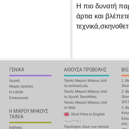
Η πιο δυνατή πα
άρτια και βλέπετε
τεχνικά,σκηνοθετ
ΓΕΝΙΚΑ
ΑΙΘΟΥΣΑ ΠΡΟΒΟΛΗΣ
BIG
Αρχική
Ταινίες Μικρού Μήκους από
1. B
τη συλλογή μας
Shor
Μικρές αγγελίες
Ταινίες Μικρού Μήκους από
2. B
Η t-shOrt
τη Χρυσή Ταινιοθήκη
Shor
Επικοινωνία
201
Ταινίες Μικρού Μήκους από
το Web
3. B
Η ΜΙΚΡΟΥ ΜΗΚΟΥΣ
Κοτ
Short Films in English
ΤΑΙΝΙΑ
Είσο
στις
Περιλήψεις όλων των ταινιών
Ειδήσεις