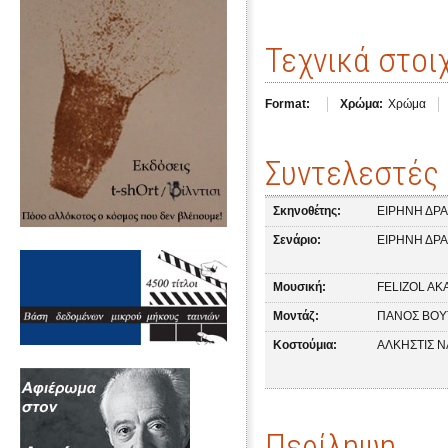
Τεχνικά στοι
Format:
Χρώμα:
Χρώμα
Συντελεστές
Σκηνοθέτης:
ΕΙΡΗΝΗ ΔΡ
Σενάριο:
ΕΙΡΗΝΗ ΔΡ
Μουσική:
FELIZOL AK
Μοντάζ:
ΠΑΝΟΣ ΒΟΥ
Κοστούμια:
ΑΛΚΗΣΤΙΣ 
Περίληψη