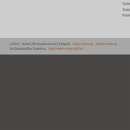
Gall
Supp
Part
t-shOrt : Αστική Μη Κερδοσκοπική Εταιρεία :
www.t-short.gr
:
info@t-short.gr
Χατζημιχαηλίδης Κυριάκος :
http://www.t-short.gr/Kyr/