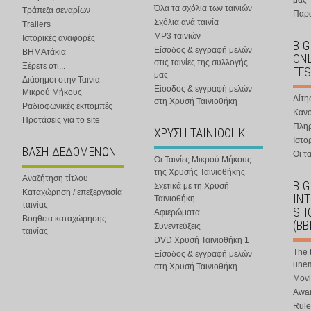
μας
Όλα τα σχόλια των ταινιών
Τράπεζα σεναρίων
Παρα
Σχόλια ανά ταινία
Trailers
MP3 ταινιών
Ιστορικές αναφορές
BIG
Είσοδος & εγγραφή μελών
ΒΗΜΑτάκια
ONL
στις ταινίες της συλλογής
Ξέρετε ότι...
FES
μας
Διάσημοι στην Ταινία
Είσοδος & εγγραφή μελών
Μικρού Μήκους
Αίτη
στη Χρυσή Ταινιοθήκη
Ραδιοφωνικές εκπομπές
Κανο
Προτάσεις για το site
Πλη
ΧΡΥΣΗ ΤΑΙΝΙΟΘΗΚΗ
Ιστο
ΒΑΣΗ ΔΕΔΟΜΕΝΩΝ
Οι τα
Οι Ταινίες Μικρού Μήκους
της Χρυσής Ταινιοθήκης
Αναζήτηση τίτλου
BIG
Σχετικά με τη Χρυσή
Καταχώρηση / επεξεργασία
IN
Ταινιοθήκη
ταινίας
SHO
Αφιερώματα
Βοήθεια καταχώρησης
(BB
Συνεντεύξεις
ταινίας
DVD Χρυσή Ταινιοθήκη 1
The 
Είσοδος & εγγραφή μελών
une
στη Χρυσή Ταινιοθήκη
Movi
Awar
Rule