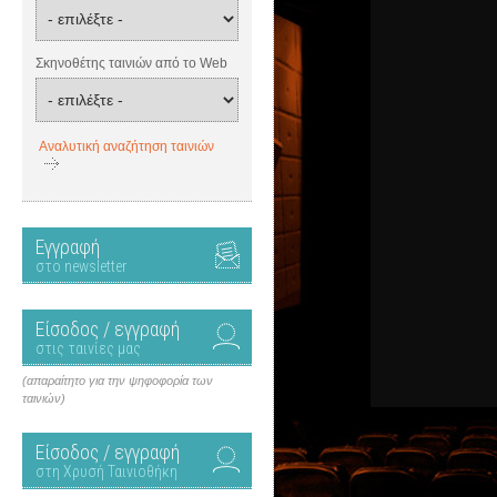
Σκηνοθέτης ταινιών από το Web
Αναλυτική αναζήτηση ταινιών
Εγγραφή
στο newsletter
Είσοδος / εγγραφή
στις ταινίες μας
(απαραίτητο για την ψηφοφορία των
ταινιών)
Είσοδος / εγγραφή
στη Χρυσή Ταινιοθήκη