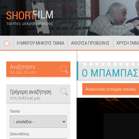
Η ΜΙΚΡΟΥ ΜΗΚΟΥΣ ΤΑΙΝΙΑ
ΑΙΘΟΥΣΑ ΠΡΟΒΟΛΗΣ
ΧΡΥΣΗ ΤΑΙΝ
Αναζητήστε
Ο ΜΠΑΜΠΑΣ 
σε όλο το site
Αναλυτικά στοιχεία ταινίας
Γρήγορη αναζήτηση
στη συλλογή μας
Ταινία
Σκηνοθέτης