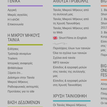
ΓΕΝΙΚΑ
ΑΙΘΟΥΣΑ ΠΡΟΒΟΛΗΣ
BIG
Αρχική
Ταινίες Μικρού Μήκους από
1. B
τη συλλογή μας
Shor
Μικρές αγγελίες
Ταινίες Μικρού Μήκους από
2. B
Η t-shOrt
τη Χρυσή Ταινιοθήκη
Shor
Επικοινωνία
201
Ταινίες Μικρού Μήκους από
το Web
3. B
Η ΜΙΚΡΟΥ ΜΗΚΟΥΣ
Κοτ
Short Films in English
ΤΑΙΝΙΑ
Είσο
στις
Περιλήψεις όλων των ταινιών
Ειδήσεις
μας
Όλα τα σχόλια των ταινιών
Τράπεζα σεναρίων
Παρα
Σχόλια ανά ταινία
Trailers
MP3 ταινιών
Ιστορικές αναφορές
BIG
Είσοδος & εγγραφή μελών
ΒΗΜΑτάκια
ONL
στις ταινίες της συλλογής
Ξέρετε ότι...
FES
μας
Διάσημοι στην Ταινία
Είσοδος & εγγραφή μελών
Μικρού Μήκους
Αίτη
στη Χρυσή Ταινιοθήκη
Ραδιοφωνικές εκπομπές
Κανο
Προτάσεις για το site
Πλη
ΧΡΥΣΗ ΤΑΙΝΙΟΘΗΚΗ
Ιστο
ΒΑΣΗ ΔΕΔΟΜΕΝΩΝ
Οι τα
Οι Ταινίες Μικρού Μήκους