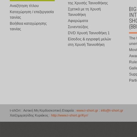
της Χρυσής Ταινιοθήκης
Αναζήτηση τίτλου
BIG
Σχετικά με τη Χρυσή
Καταχώρηση / επεξεργασία
IN
Ταινιοθήκη
ταινίας
SHO
Αφιερώματα
Βοήθεια καταχώρησης
(BB
Συνεντεύξεις
ταινίας
DVD Χρυσή Ταινιοθήκη 1
The 
Είσοδος & εγγραφή μελών
une
στη Χρυσή Ταινιοθήκη
Movi
Awar
Rule
Gall
Supp
Part
t-shOrt : Αστική Μη Κερδοσκοπική Εταιρεία :
www.t-short.gr
:
info@t-short.gr
Χατζημιχαηλίδης Κυριάκος :
http://www.t-short.gr/Kyr/