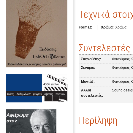
Τεχνικά στοι
Format:
Χρώμα:
Χρώμα
Συντελεστές
Σκηνοθέτης:
Φανούριος Κ
Σενάριο:
Φανούριος Κ
Μοντάζ:
Φανούριος Κ
Άλλοι
Sound desig
συντελεστές:
Περίληψη