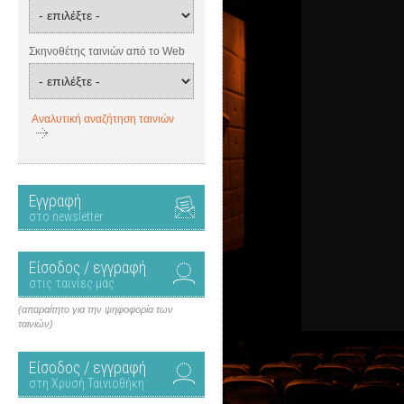
Σκηνοθέτης ταινιών από το Web
Αναλυτική αναζήτηση ταινιών
Εγγραφή
στο newsletter
Είσοδος / εγγραφή
στις ταινίες μας
(απαραίτητο για την ψηφοφορία των
ταινιών)
Είσοδος / εγγραφή
στη Χρυσή Ταινιοθήκη