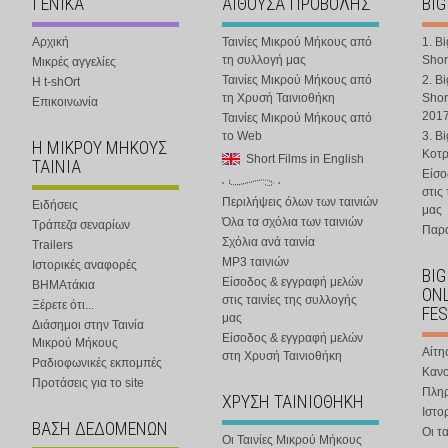
ΓΕΝΙΚΑ
ΑΙΘΟΥΣΑ ΠΡΟΒΟΛΗΣ
BIG
Αρχική
Ταινίες Μικρού Μήκους από
1. B
τη συλλογή μας
Shor
Μικρές αγγελίες
Ταινίες Μικρού Μήκους από
2. B
Η t-shOrt
τη Χρυσή Ταινιοθήκη
Shor
Επικοινωνία
201
Ταινίες Μικρού Μήκους από
το Web
3. B
Η ΜΙΚΡΟΥ ΜΗΚΟΥΣ
Κοτ
Short Films in English
ΤΑΙΝΙΑ
Είσο
στις
Περιλήψεις όλων των ταινιών
Ειδήσεις
μας
Όλα τα σχόλια των ταινιών
Τράπεζα σεναρίων
Παρα
Σχόλια ανά ταινία
Trailers
MP3 ταινιών
Ιστορικές αναφορές
BIG
Είσοδος & εγγραφή μελών
ΒΗΜΑτάκια
ONL
στις ταινίες της συλλογής
Ξέρετε ότι...
FES
μας
Διάσημοι στην Ταινία
Είσοδος & εγγραφή μελών
Μικρού Μήκους
Αίτη
στη Χρυσή Ταινιοθήκη
Ραδιοφωνικές εκπομπές
Κανο
Προτάσεις για το site
Πλη
ΧΡΥΣΗ ΤΑΙΝΙΟΘΗΚΗ
Ιστο
ΒΑΣΗ ΔΕΔΟΜΕΝΩΝ
Οι τα
Οι Ταινίες Μικρού Μήκους