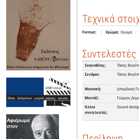
Τεχνικά στοι
Format:
Χρώμα:
Χρώμα
Συντελεστές
Σκηνοθέτης:
Τάκης Βογό
Σενάριο:
Τάκης Βογό
Μουσική:
(επιμέλεια) 
Μοντάζ:
Γιώργος Δημ
Άλλοι
Sound desig
συντελεστές:
Περίληψη