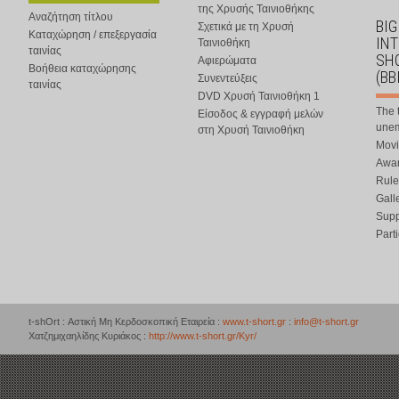
της Χρυσής Ταινιοθήκης
Αναζήτηση τίτλου
BIG
Σχετικά με τη Χρυσή
Καταχώρηση / επεξεργασία
IN
Ταινιοθήκη
ταινίας
SHO
Αφιερώματα
Βοήθεια καταχώρησης
(BB
Συνεντεύξεις
ταινίας
DVD Χρυσή Ταινιοθήκη 1
The 
Είσοδος & εγγραφή μελών
une
στη Χρυσή Ταινιοθήκη
Movi
Awar
Rule
Gall
Supp
Part
t-shOrt : Αστική Μη Κερδοσκοπική Εταιρεία :
www.t-short.gr
:
info@t-short.gr
Χατζημιχαηλίδης Κυριάκος :
http://www.t-short.gr/Kyr/