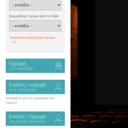
Σκηνοθέτης ταινιών από το Web
Αναλυτική αναζήτηση ταινιών
Εγγραφή
στο newsletter
Είσοδος / εγγραφή
στις ταινίες μας
(απαραίτητο για την ψηφοφορία των
ταινιών)
Είσοδος / εγγραφή
στη Χρυσή Ταινιοθήκη