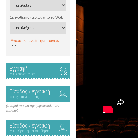
Σκηνοθέτης ταινιών από το Web
Αναλυτική αναζήτηση ταινιών
Εγγραφή
στο newsletter
Είσοδος / εγγραφή
στις ταινίες μας
(απαραίτητο για την ψηφοφορία των
ταινιών)
Είσοδος / εγγραφή
στη Χρυσή Ταινιοθήκη