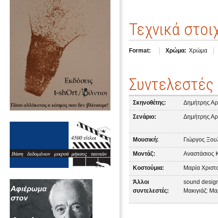
Τεχνικά στοι
Format:
Χρώμα:
Χρώμα
Συντελεστές
Σκηνοθέτης:
Δημήτρης Αρ
Σενάριο:
Δημήτρης Αρ
Μουσική:
Γιώργος Ξου
Μοντάζ:
Αναστάσιος 
Κοστούμια:
Μαρία Χριστ
Άλλοι
sound desig
συντελεστές:
Μακιγιάζ: Μ