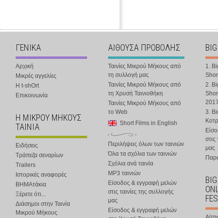
ΓΕΝΙΚΑ
ΑΙΘΟΥΣΑ ΠΡΟΒΟΛΗΣ
BIG
Αρχική
Ταινίες Μικρού Μήκους από
1. B
τη συλλογή μας
Shor
Μικρές αγγελίες
Ταινίες Μικρού Μήκους από
2. B
Η t-shOrt
τη Χρυσή Ταινιοθήκη
Shor
Επικοινωνία
201
Ταινίες Μικρού Μήκους από
το Web
3. B
Η ΜΙΚΡΟΥ ΜΗΚΟΥΣ
Κοτ
Short Films in English
ΤΑΙΝΙΑ
Είσο
στις
Περιλήψεις όλων των ταινιών
Ειδήσεις
μας
Όλα τα σχόλια των ταινιών
Τράπεζα σεναρίων
Παρα
Σχόλια ανά ταινία
Trailers
MP3 ταινιών
Ιστορικές αναφορές
BIG
Είσοδος & εγγραφή μελών
ΒΗΜΑτάκια
ONL
στις ταινίες της συλλογής
Ξέρετε ότι...
FES
μας
Διάσημοι στην Ταινία
Είσοδος & εγγραφή μελών
Μικρού Μήκους
Αίτη