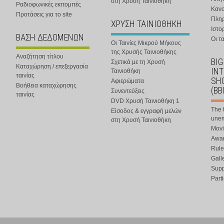
στη Χρυσή Ταινιοθήκη
Ραδιοφωνικές εκπομπές
Κανο
Προτάσεις για το site
Πλη
ΧΡΥΣΗ ΤΑΙΝΙΟΘΗΚΗ
Ιστο
ΒΑΣΗ ΔΕΔΟΜΕΝΩΝ
Οι τα
Οι Ταινίες Μικρού Μήκους
της Χρυσής Ταινιοθήκης
Αναζήτηση τίτλου
BIG
Σχετικά με τη Χρυσή
Καταχώρηση / επεξεργασία
IN
Ταινιοθήκη
ταινίας
SHO
Αφιερώματα
Βοήθεια καταχώρησης
(BB
Συνεντεύξεις
ταινίας
DVD Χρυσή Ταινιοθήκη 1
The 
Είσοδος & εγγραφή μελών
une
στη Χρυσή Ταινιοθήκη
Movi
Awar
Rule
Gall
Supp
Part