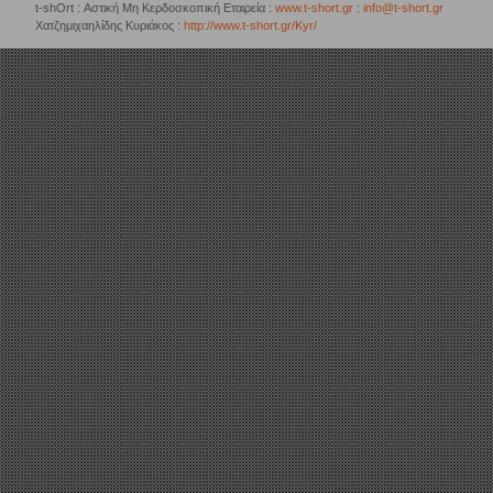
t-shOrt : Αστική Μη Κερδοσκοπική Εταιρεία :
www.t-short.gr
:
info@t-short.gr
Χατζημιχαηλίδης Κυριάκος :
http://www.t-short.gr/Kyr/