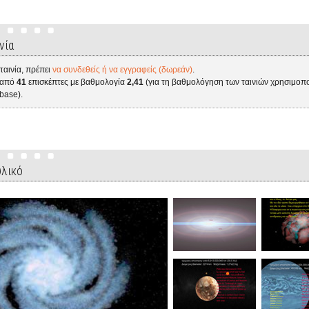
νία
 ταινία, πρέπει
να συνδεθείς ή να εγγραφείς (δωρεάν)
.
ε από
41
επισκέπτες με βαθμολογία
2,41
(για τη βαθμολόγηση των ταινιών χρησιμοπο
base).
υλικό