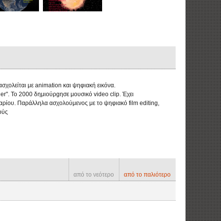
ολείται με animation και ψηφιακή εικόνα.
ier". Το 2000 δημιούρgησε μουσικό video clip. Έχει
ρίου. Παράλληλα ασχολούμενος με το ψηφιακό film editing,
ούς
από το νεότερο
από το παλιότερο