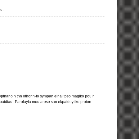
υ.
alyptnanolh thn othonh-to sympan einai toso magiko pou h
aidias...Parolayta mou arese san ekpaideytiko proion...