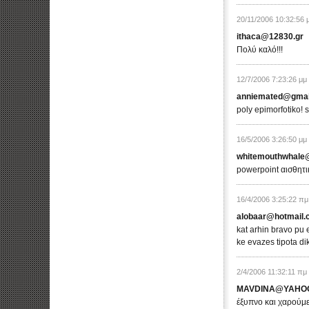
20/11/2006 10:32:56 
ithaca@12830.gr
Πολύ καλό!!!
12/7/2006 7:23:26 μμ
anniemated@gmai
poly epimorfotiko! 
16/5/2006 3:26:50 μμ
whitemouthwhale
powerpoint αισθητι
16/4/2006 3:25:22 πμ
alobaar@hotmail
kat arhin bravo pu 
ke evazes tipota dik
2/4/2006 11:32:11 πμ
MAVDINA@YAHO
έξυπνο και χαρούμε