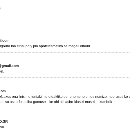
μμ
l.com
sigoura tha einai poly pio apotelesmatiko se megali othoni.
@gmail.com
κη.
.com
eftiaxes ena hrisimo teniaki me didaktiko periehomeno omos nomizo mporuses ke poli 
es su astro-fotos tha gamuse... ke ohi alli astro-klasiki musiki ... kumbrik
O.GR
νο.