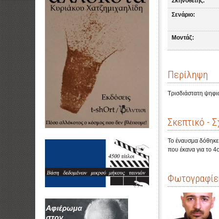
Σκηνοθέτης:
Σενάριο:
Μοντάζ:
Περίληψη
Τρισδιάστατη ψηφι
Σκεπτικό - Σ
Το έναυσμα δόθηκε 
που έκανα για το 4
Φωτογραφίες