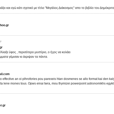
άξει και εγώ κάτι σχετικό με τίτλο "Μεγάλος Διάκοσμος" απο το βιβλίο του Δημόκριτο
hoo.gr
μ
gr
 Άλαξε ύφος , περισότερο μυστίριο, ο ήχος να κολάει
άμματα γέμισαν κι έκριψαν τα πάντα.
il.com
o effective an oi plhrofories pou parexeis htan dosmenes se allo format kai den k
 ta lene mones tous. Opws einai twra, mou thymizei powerpoint astronomikhs egyklp
r.gr