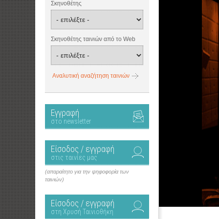
Σκηνοθέτης
Σκηνοθέτης ταινιών από το Web
Αναλυτική αναζήτηση ταινιών
Εγγραφή
στο newsletter
Είσοδος / εγγραφή
στις ταινίες μας
(απαραίτητο για την ψηφοφορία των
ταινιών)
Είσοδος / εγγραφή
στη Χρυσή Ταινιοθήκη