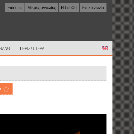
Ειδήσεις
Μικρές αγγελίες
Η t-shOrt
Επικοινωνία
 BANG
ΠΕΡΙΣΣΟΤΕΡΑ
α