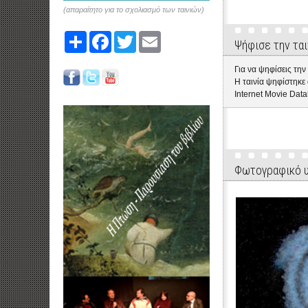
(απαραίτητο για το σχολιασμό των ταινιών)
Share
Facebook
Twitter
Email
Ψήφισε την ται
Για να ψηφίσεις την
Η ταινία ψηφίστηκ
Internet Movie Data
Φωτογραφικό 