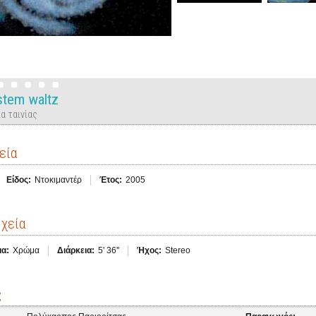
stem waltz
α ταινίας
εία
Είδος:
Ντοκιμαντέρ
Έτος:
2005
ιχεία
α:
Χρώμα
Διάρκεια:
5' 36''
Ήχος:
Stereo
ς