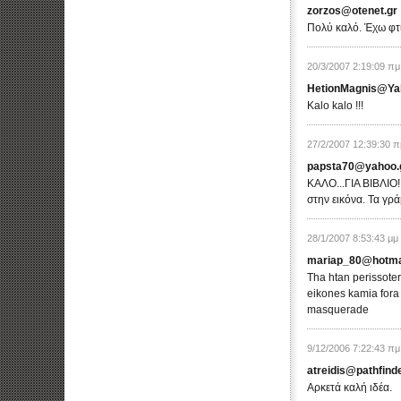
zorzos@otenet.gr
Πολύ καλό. Έχω φτι
20/3/2007 2:19:09 πμ
HetionMagnis@Ya
Kalo kalo !!!
27/2/2007 12:39:30 π
papsta70@yahoo.
ΚΑΛΟ...ΓΙΑ ΒΙΒΛΙΟ!
στην εικόνα. Τα γρ
28/1/2007 8:53:43 μμ
mariap_80@hotma
Tha htan perissoter
eikones kamia fora
masquerade
9/12/2006 7:22:43 πμ
atreidis@pathfinde
Αρκετά καλή ιδέα.