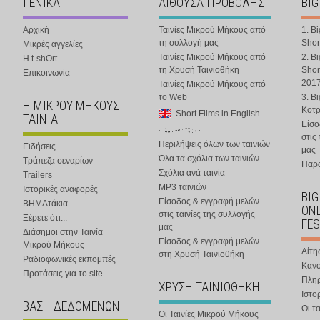
ΓΕΝΙΚΑ
ΑΙΘΟΥΣΑ ΠΡΟΒΟΛΗΣ
BIG
Αρχική
Ταινίες Μικρού Μήκους από
1. B
τη συλλογή μας
Shor
Μικρές αγγελίες
Ταινίες Μικρού Μήκους από
2. B
Η t-shOrt
τη Χρυσή Ταινιοθήκη
Shor
Επικοινωνία
201
Ταινίες Μικρού Μήκους από
το Web
3. B
Η ΜΙΚΡΟΥ ΜΗΚΟΥΣ
Κοτ
Short Films in English
ΤΑΙΝΙΑ
Είσο
στις
Περιλήψεις όλων των ταινιών
Ειδήσεις
μας
Όλα τα σχόλια των ταινιών
Τράπεζα σεναρίων
Παρα
Σχόλια ανά ταινία
Trailers
MP3 ταινιών
Ιστορικές αναφορές
BIG
Είσοδος & εγγραφή μελών
ΒΗΜΑτάκια
ONL
στις ταινίες της συλλογής
Ξέρετε ότι...
FES
μας
Διάσημοι στην Ταινία
Είσοδος & εγγραφή μελών
Μικρού Μήκους
Αίτη
στη Χρυσή Ταινιοθήκη
Ραδιοφωνικές εκπομπές
Κανο
Προτάσεις για το site
Πλη
ΧΡΥΣΗ ΤΑΙΝΙΟΘΗΚΗ
Ιστο
ΒΑΣΗ ΔΕΔΟΜΕΝΩΝ
Οι τα
Οι Ταινίες Μικρού Μήκους