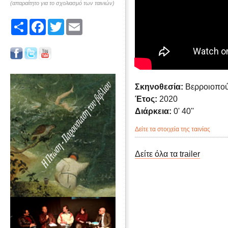
(απαραίτητο για το σχολιασμό των ταινιών)
Share
Facebook
Twitter
Email
Σκηνοθεσία:
Βερροιοπού
Έτος:
2020
Διάρκεια:
0' 40''
Δείτε τα στοιχεία της ταινίας
Δείτε όλα τα trailer