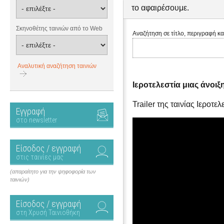
το αφαιρέσουμε.
Σκηνοθέτης ταινιών από το Web
Αναζήτηση σε τίτλο, περιγραφή κα
Αναλυτική αναζήτηση ταινιών
Ιεροτελεστία μιας άνοιξ
Trailer της ταινίας Ιεροτε
Εγγραφή
στο newsletter
Είσοδος / εγγραφή
στις ταινίες μας
(απαραίτητο για την ψηφοφορία των
ταινιών)
Είσοδος / εγγραφή
στη Χρυσή Ταινιοθήκη