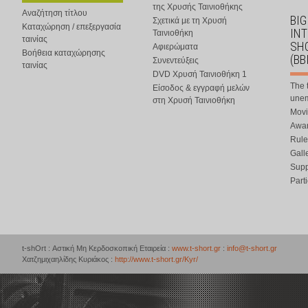
της Χρυσής Ταινιοθήκης
Αναζήτηση τίτλου
BIG
Σχετικά με τη Χρυσή
Καταχώρηση / επεξεργασία
IN
Ταινιοθήκη
ταινίας
SHO
Αφιερώματα
Βοήθεια καταχώρησης
(BB
Συνεντεύξεις
ταινίας
DVD Χρυσή Ταινιοθήκη 1
The 
Είσοδος & εγγραφή μελών
une
στη Χρυσή Ταινιοθήκη
Movi
Awar
Rule
Gall
Supp
Part
t-shOrt : Αστική Μη Κερδοσκοπική Εταιρεία :
www.t-short.gr
:
info@t-short.gr
Χατζημιχαηλίδης Κυριάκος :
http://www.t-short.gr/Kyr/