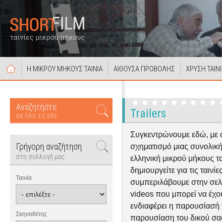
Η ΜΙΚΡΟΥ ΜΗΚΟΥΣ ΤΑΙΝΙΑ
ΑΙΘΟΥΣΑ ΠΡΟΒΟΛΗΣ
ΧΡΥΣΗ ΤΑΙΝ
Αναζητήστε
Trailers
σε όλο το site
Συγκεντρώνουμε εδώ, με 
Γρήγορη αναζήτηση
σχηματισμό μιας συνολική
στη συλλογή μας
ελληνική μικρού μήκους ται
δημιουργείτε για τις ταινίε
Ταινία
συμπεριλάβουμε στην σελίδα
videos που μπορεί να έχουν
ενδιαφέρει η παρουσίασή τ
Σκηνοθέτης
παρουσίαση του δικού σας 