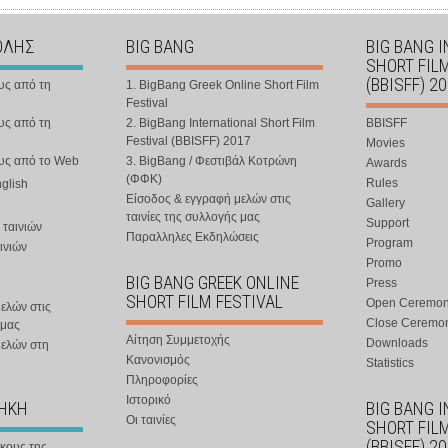
ΟΛΗΣ
BIG BANG
BIG BANG 
SHORT FIL
(BBISFF) 2
υς από τη
1. BigBang Greek Online Short Film
Festival
υς από τη
2. BigBang International Short Film
BBISFF
Festival (BBISFF) 2017
Movies
ους από το Web
3. BigBang / Φεστιβάλ Κοτρώνη
Awards
(ΦΦΚ)
Rules
nglish
Είσοδος & εγγραφή μελών στις
Gallery
ταινίες της συλλογής μας
Support
 ταινιών
Παραλληλες Εκδηλώσεις
Program
ινιών
Promo
BIG BANG GREEK ONLINE
Press
SHORT FILM FESTIVAL
Open Ceremo
ελών στις
Close Ceremo
 μας
Αίτηση Συμμετοχής
Downloads
μελών στη
Κανονισμός
Statistics
Πληροφορίες
Ιστορικό
ΘΗΚΗ
BIG BANG 
Οι ταινίες
SHORT FIL
(BBISFF) 2
ήκους της