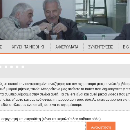
Σ
ΧΡΥΣΗ ΤΑΙΝΙΟΘΗΚΗ
ΑΦΙΕΡΩΜΑΤΑ
ΣΥΝΕΝΤΕΥΞΕΙΣ
BIG
, με σκοπό την συγκροτημένη αναζήτηση και τον σχηματισμό μιας συνολικής βάσης,
κή μικρού μήκους ταινία. Μπορείτε να μας στείλετε τα trailer που δημιουργείτε για τι
α τα συμπεριλάβουμε στην σελίδα αυτή. Τα trailers είναι και αυτά μικρά videos που μ
ική αξία, γι' αυτό και μας ενδιαφέρει η παρουσίασή τους εδώ. Αν έχετε αντίρρηση γι
er εδώ, στείλτε μας ένα email, ώστε να το αφαιρέσουμε.
, περιγραφή και σκηνοθέτη (τόνοι και κεφαλαία δεν παίζουν ρόλο)