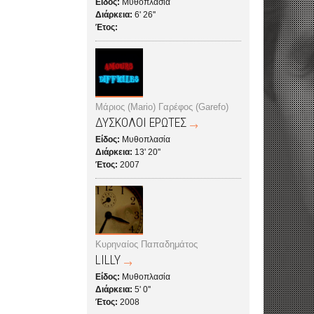
Είδος:
Μυθοπλασία
Διάρκεια:
6' 26''
Έτος:
Μάριος (Mario) Γαρέφος (Garefo)
ΔΥΣΚΟΛΟΙ ΕΡΩΤΕΣ
Είδος:
Μυθοπλασία
Διάρκεια:
13' 20''
Έτος:
2007
Κυρηναίος Παπαδημάτος
LILLY
Είδος:
Μυθοπλασία
Διάρκεια:
5' 0''
Έτος:
2008