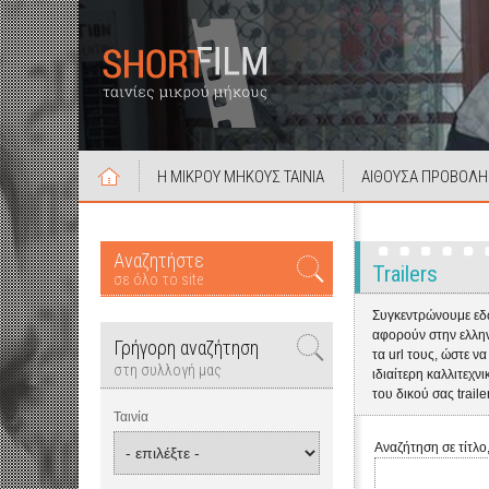
Η ΜΙΚΡΟΥ ΜΗΚΟΥΣ ΤΑΙΝΙΑ
ΑΙΘΟΥΣΑ ΠΡΟΒΟΛΗ
Αναζητήστε
Trailers
σε όλο το site
Συγκεντρώνουμε εδώ
αφορούν στην ελληνι
Γρήγορη αναζήτηση
τα url τους, ώστε ν
στη συλλογή μας
ιδιαίτερη καλλιτεχν
του δικού σας trail
Ταινία
Αναζήτηση σε τίτλο