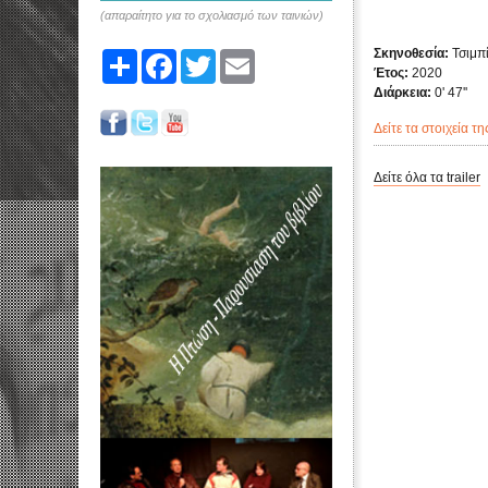
(απαραίτητο για το σχολιασμό των ταινιών)
Σκηνοθεσία:
Τσιμπ
Share
Facebook
Twitter
Email
Έτος:
2020
Διάρκεια:
0' 47''
Δείτε τα στοιχεία τη
Δείτε όλα τα trailer