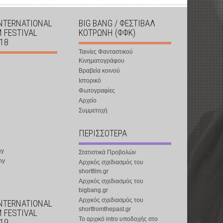
INTERNATIONAL
BIG BANG / ΦΕΣΤΙΒΑΛ
M FESTIVAL
ΚΟΤΡΩΝΗ (ΦΦΚ)
018
Ταινίες Φανταστικού
Κινηματογράφου
Βραβεία κοινού
Ιστορικό
Φωτογραφίες
Αρχείο
Συμμετοχή
ΠΕΡΙΣΣΟΤΕΡΑ
ny
Στατιστικά Προβολών
ny
Αρχικός σχεδιασμός του
shortfilm.gr
Αρχικός σχεδιασμός του
bigbang.gr
Αρχικός σχεδιασμός του
INTERNATIONAL
shortfromthepast.gr
M FESTIVAL
Το αρχικό intro υποδοχής στο
019