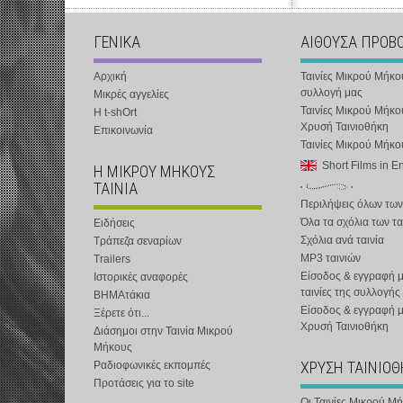
ΓΕΝΙΚΑ
ΑΙΘΟΥΣΑ ΠΡΟΒ
Αρχική
Ταινίες Μικρού Μήκο
συλλογή μας
Μικρές αγγελίες
Ταινίες Μικρού Μήκο
Η t-shOrt
Χρυσή Ταινιοθήκη
Επικοινωνία
Ταινίες Μικρού Μήκ
Short Films in E
Η ΜΙΚΡΟΥ ΜΗΚΟΥΣ
ΤΑΙΝΙΑ
Περιλήψεις όλων των
Όλα τα σχόλια των τα
Ειδήσεις
Σχόλια ανά ταινία
Τράπεζα σεναρίων
MP3 ταινιών
Trailers
Είσοδος & εγγραφή μ
Ιστορικές αναφορές
ταινίες της συλλογής
ΒΗΜΑτάκια
Είσοδος & εγγραφή 
Ξέρετε ότι...
Χρυσή Ταινιοθήκη
Διάσημοι στην Ταινία Μικρού
Μήκους
ΧΡΥΣΗ ΤΑΙΝΙΟ
Ραδιοφωνικές εκπομπές
Προτάσεις για το site
Οι Ταινίες Μικρού Μ