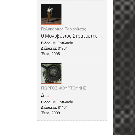
Πολύκαρπος Παριορίτσας
Ο Μολυβένιος Στρατιώτης
Είδος:
Μυθοπλασία
Διάρκεια:
3' 30''
Έτος:
2005
ΓΙΩΡΓΟΣ ΦΟΥΡΤΟΥΝΗΣ
Δ
Είδος:
Μυθοπλασία
Διάρκεια:
8' 40''
Έτος:
2009