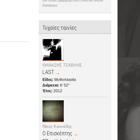
τον οποίο εφαρμόζει και η Internet Movie
Database.
Τυχαίες ταινίες
ΘΑΝΑΣΗΣ ΤΣΑΒΛΗΣ
LAST
Είδος:
Μυθοπλασία
Διάρκεια:
6' 52''
Έτος:
2012
Νίκος Κουνάδης
Ο Επισκέπτης