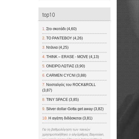
top10
Στο σκοτάδι (4,60)
ΤΟ ΡΑΝΤΕΒΟΥ (4,26)
Ντάνια (4,25)
THINK – ERASE - MOVE (4,13)
ΟΝΕΙΡΟ ΛΩΤΙΑΣ (3,90)
CARMEN CYCNI (3,88)
Νοσταλγός του ROCK&ROLL
(3,87)
TINY SPACE (3,85)
Silver dollar-Gotta get away (3,82)
Η αγάπη διδάσκεται (3,81)
Για τη βαθμολόγηση των ταινιών
χρησιμοποιήθηκε ο αλγόριθμος Bayesian,