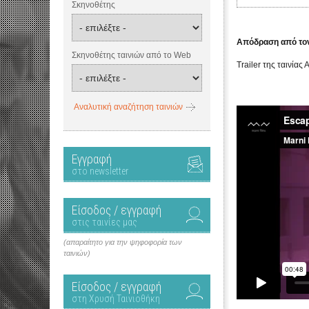
Σκηνοθέτης
Απόδραση από το
Σκηνοθέτης ταινιών από το Web
Trailer της ταινίας
Α
Αναλυτική αναζήτηση ταινιών
Εγγραφή
στο newsletter
Είσοδος / εγγραφή
στις ταινίες μας
(απαραίτητο για την ψηφοφορία των
ταινιών)
Είσοδος / εγγραφή
στη Χρυσή Ταινιοθήκη