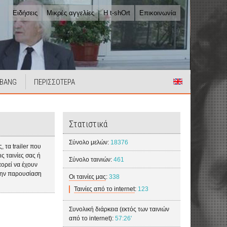
Ειδήσεις
Μικρές αγγελίες
Η t-shOrt
Επικοινωνία
 BANG
ΠΕΡΙΣΣΟΤΕΡΑ
Στατιστικά
Σύνολο μελών:
18376
 τα trailer που
ς ταινίες σας ή
Σύνολο ταινιών:
461
πορεί να έχουν
α την παρουσίαση
Οι ταινίες μας
:
338
Ταινίες από το internet
:
123
Συνολική διάρκεια (εκτός των ταινιών
από το internet):
57:26'