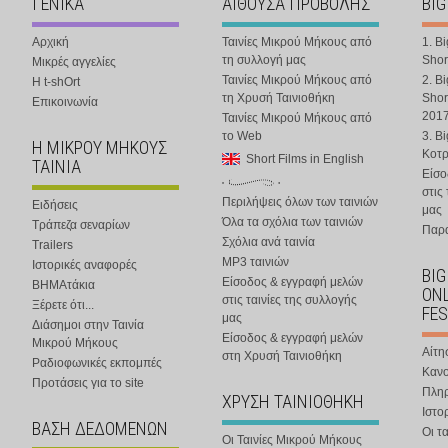
ΓΕΝΙΚΑ
ΑΙΘΟΥΣΑ ΠΡΟΒΟΛΗΣ
BIG
Αρχική
Ταινίες Μικρού Μήκους από
1. B
τη συλλογή μας
Shor
Μικρές αγγελίες
Ταινίες Μικρού Μήκους από
2. B
Η t-shOrt
τη Χρυσή Ταινιοθήκη
Shor
Επικοινωνία
201
Ταινίες Μικρού Μήκους από
το Web
3. B
Η ΜΙΚΡΟΥ ΜΗΚΟΥΣ
Κοτ
Short Films in English
ΤΑΙΝΙΑ
Είσο
στις
Περιλήψεις όλων των ταινιών
Ειδήσεις
μας
Όλα τα σχόλια των ταινιών
Τράπεζα σεναρίων
Παρα
Σχόλια ανά ταινία
Trailers
MP3 ταινιών
Ιστορικές αναφορές
BIG
Είσοδος & εγγραφή μελών
ΒΗΜΑτάκια
ONL
στις ταινίες της συλλογής
Ξέρετε ότι...
FES
μας
Διάσημοι στην Ταινία
Είσοδος & εγγραφή μελών
Μικρού Μήκους
Αίτη
στη Χρυσή Ταινιοθήκη
Ραδιοφωνικές εκπομπές
Κανο
Προτάσεις για το site
Πλη
ΧΡΥΣΗ ΤΑΙΝΙΟΘΗΚΗ
Ιστο
ΒΑΣΗ ΔΕΔΟΜΕΝΩΝ
Οι τα
Οι Ταινίες Μικρού Μήκους