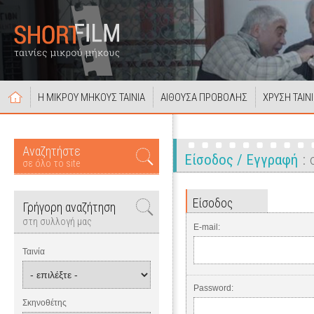
Η ΜΙΚΡΟΥ ΜΗΚΟΥΣ ΤΑΙΝΙΑ
ΑΙΘΟΥΣΑ ΠΡΟΒΟΛΗΣ
ΧΡΥΣΗ ΤΑΙΝ
Αναζητήστε
Είσοδος / Εγγραφή
σε όλο το site
Είσοδος
Γρήγορη αναζήτηση
στη συλλογή μας
E-mail:
Ταινία
Password:
Σκηνοθέτης