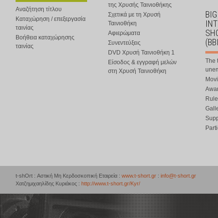
της Χρυσής Ταινιοθήκης
Αναζήτηση τίτλου
BIG
Σχετικά με τη Χρυσή
Καταχώρηση / επεξεργασία
IN
Ταινιοθήκη
ταινίας
SHO
Αφιερώματα
Βοήθεια καταχώρησης
(BB
Συνεντεύξεις
ταινίας
DVD Χρυσή Ταινιοθήκη 1
The 
Είσοδος & εγγραφή μελών
une
στη Χρυσή Ταινιοθήκη
Movi
Awar
Rule
Gall
Supp
Part
t-shOrt : Αστική Μη Κερδοσκοπική Εταιρεία :
www.t-short.gr
:
info@t-short.gr
Χατζημιχαηλίδης Κυριάκος :
http://www.t-short.gr/Kyr/