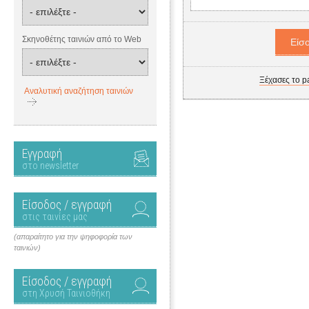
Σκηνοθέτης ταινιών από το Web
Ξέχασες το p
Αναλυτική αναζήτηση ταινιών
Εγγραφή
στο newsletter
Είσοδος / εγγραφή
στις ταινίες μας
(απαραίτητο για την ψηφοφορία των
ταινιών)
Είσοδος / εγγραφή
στη Χρυσή Ταινιοθήκη