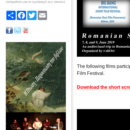
(απαραίτητο για το σχολιασμό των ταινιών)
Share
Facebook
Twitter
Email
The following films partic
Film Festival.
Download the short scr