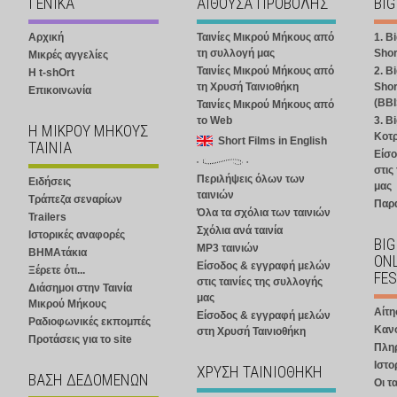
ΓΕΝΙΚΑ
ΑΙΘΟΥΣΑ ΠΡΟΒΟΛΗΣ
BIG
Αρχική
Ταινίες Μικρού Μήκους από
1. B
τη συλλογή μας
Shor
Μικρές αγγελίες
Ταινίες Μικρού Μήκους από
2. B
Η t-shOrt
τη Χρυσή Ταινιοθήκη
Shor
Επικοινωνία
(BBI
Ταινίες Μικρού Μήκους από
το Web
3. B
Η ΜΙΚΡΟΥ ΜΗΚΟΥΣ
Κοτ
Short Films in English
ΤΑΙΝΙΑ
Είσ
στις
Περιλήψεις όλων των
Ειδήσεις
μας
ταινιών
Τράπεζα σεναρίων
Παρ
Όλα τα σχόλια των ταινιών
Trailers
Σχόλια ανά ταινία
Ιστορικές αναφορές
BIG
MP3 ταινιών
ΒΗΜΑτάκια
ONL
Είσοδος & εγγραφή μελών
Ξέρετε ότι...
FES
στις ταινίες της συλλογής
Διάσημοι στην Ταινία
μας
Μικρού Μήκους
Αίτη
Είσοδος & εγγραφή μελών
Ραδιοφωνικές εκπομπές
Καν
στη Χρυσή Ταινιοθήκη
Προτάσεις για το site
Πλη
Ιστο
ΧΡΥΣΗ ΤΑΙΝΙΟΘΗΚΗ
ΒΑΣΗ ΔΕΔΟΜΕΝΩΝ
Οι τα