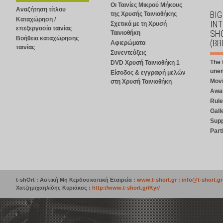
Οι Ταινίες Μικρού Μήκους
Αναζήτηση τίτλου
BIG
της Χρυσής Ταινιοθήκης
Καταχώρηση /
IN
Σχετικά με τη Χρυσή
επεξεργασία ταινίας
SHO
Ταινιοθήκη
Βοήθεια καταχώρησης
(BB
Αφιερώματα
ταινίας
Συνεντεύξεις
The 
DVD Χρυσή Ταινιοθήκη 1
une
Είσοδος & εγγραφή μελών
Mov
στη Χρυσή Ταινιοθήκη
Awar
Rul
Gall
Supp
Part
t-shOrt : Αστική Μη Κερδοσκοπική Εταιρεία :
www.t-short.gr
:
info@t-short.gr
Χατζημιχαηλίδης Κυριάκος :
http://www.t-short.gr/Kyr/