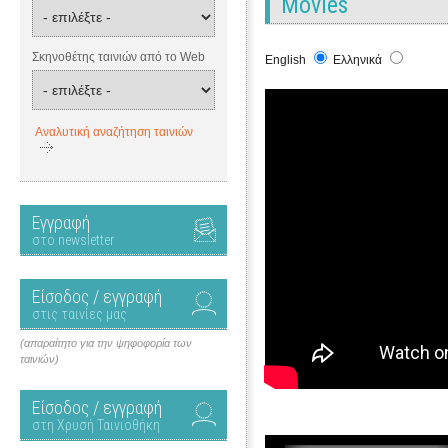
Movies
Σκηνοθέτης ταινιών από το Web
English
Ελληνικά
Αναλυτική αναζήτηση ταινιών
Εγγραφή
στο newsletter
Είσοδος / εγγραφή
στις ταινίες μας
(απαραίτητο για την ψηφοφορία των
ταινιών)
Είσοδος / εγγραφή
στη Χρυσή Ταινιοθήκη