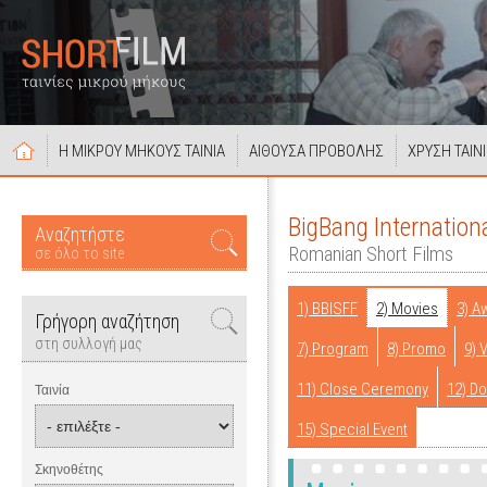
Η ΜΙΚΡΟΥ ΜΗΚΟΥΣ ΤΑΙΝΙΑ
ΑΙΘΟΥΣΑ ΠΡΟΒΟΛΗΣ
ΧΡΥΣΗ ΤΑΙΝ
BigBang Internationa
Αναζητήστε
Romanian Short Films
σε όλο το site
1) BBISFF
2) Movies
3) A
Γρήγορη αναζήτηση
στη συλλογή μας
7) Program
8) Promo
9) 
11) Close Ceremony
12) D
Ταινία
15) Special Event
Σκηνοθέτης