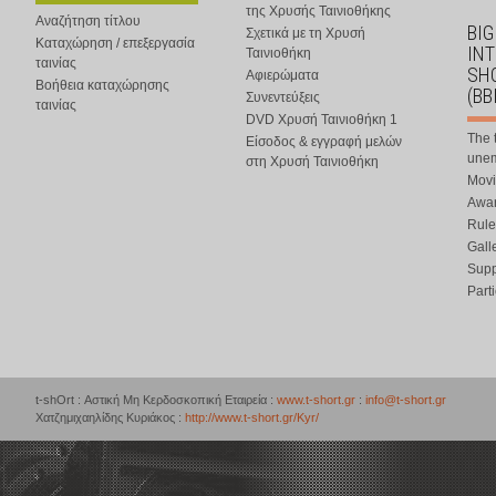
της Χρυσής Ταινιοθήκης
Αναζήτηση τίτλου
BIG
Σχετικά με τη Χρυσή
Καταχώρηση / επεξεργασία
IN
Ταινιοθήκη
ταινίας
SHO
Αφιερώματα
Βοήθεια καταχώρησης
(BB
Συνεντεύξεις
ταινίας
DVD Χρυσή Ταινιοθήκη 1
The 
Είσοδος & εγγραφή μελών
une
στη Χρυσή Ταινιοθήκη
Movi
Awar
Rule
Gall
Supp
Part
t-shOrt : Αστική Μη Κερδοσκοπική Εταιρεία :
www.t-short.gr
:
info@t-short.gr
Χατζημιχαηλίδης Κυριάκος :
http://www.t-short.gr/Kyr/