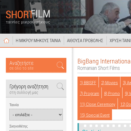
Η ΜΙΚΡΟΥ ΜΗΚΟΥΣ ΤΑΙΝΙΑ
ΑΙΘΟΥΣΑ ΠΡΟΒΟΛΗΣ
ΧΡΥΣΗ ΤΑΙΝ
BigBang Internationa
Αναζητήστε
Romanian Short Films
σε όλο το site
1) BBISFF
2) Movies
3) A
Γρήγορη αναζήτηση
στη συλλογή μας
7) Program
8) Promo
9) 
11) Close Ceremony
12) D
Ταινία
15) Special Event
Σκηνοθέτης