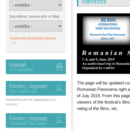
Statistics
Σκηνοθέτης ταινιών από το Web
Αναλυτική αναζήτηση ταινιών
Εγγραφή
στο newsletter
The page will be updated con
Είσοδος / εγγραφή
Romanian Panorama right af
στις ταινίες μας
of July 2019. From this page
(απαραίτητο για την ψηφοφορία των
viewers of the festival's fil
ταινιών)
rating of the films, etc.
Είσοδος / εγγραφή
στη Χρυσή Ταινιοθήκη