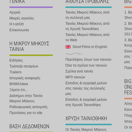
ΓΕΝΙΚΑ
ΑΙΘΟΥΣΑ ΠΡΟΒΟΛΗΣ
BIG
Αρχική
Ταινίες Μικρού Μήκους από
1. B
τη συλλογή μας
Shor
Μικρές αγγελίες
Ταινίες Μικρού Μήκους από
2. B
Η t-shOrt
τη Χρυσή Ταινιοθήκη
Shor
Επικοινωνία
201
Ταινίες Μικρού Μήκους από
το Web
3. B
Η ΜΙΚΡΟΥ ΜΗΚΟΥΣ
Κοτ
Short Films in English
ΤΑΙΝΙΑ
Είσο
στις
Περιλήψεις όλων των ταινιών
Ειδήσεις
μας
Όλα τα σχόλια των ταινιών
Τράπεζα σεναρίων
Παρα
Σχόλια ανά ταινία
Trailers
MP3 ταινιών
Ιστορικές αναφορές
BIG
Είσοδος & εγγραφή μελών
ΒΗΜΑτάκια
ONL
στις ταινίες της συλλογής
Ξέρετε ότι...
FES
μας
Διάσημοι στην Ταινία
Είσοδος & εγγραφή μελών
Μικρού Μήκους
Αίτη
στη Χρυσή Ταινιοθήκη
Ραδιοφωνικές εκπομπές
Κανο
Προτάσεις για το site
Πλη
ΧΡΥΣΗ ΤΑΙΝΙΟΘΗΚΗ
Ιστο
ΒΑΣΗ ΔΕΔΟΜΕΝΩΝ
Οι τα
Οι Ταινίες Μικρού Μήκους