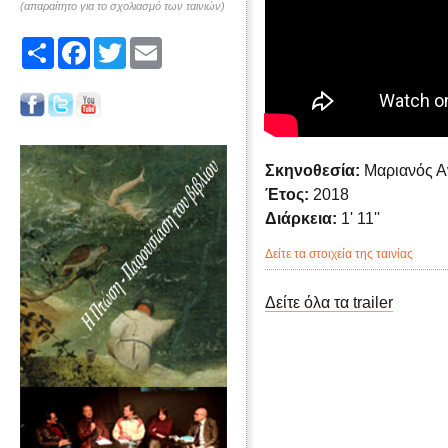
(απαραίτητο για το σχολιασμό των ταινιών)
Share
Facebook
Twitter
Email
Σκηνοθεσία:
Μαριανός Α
Έτος:
2018
Διάρκεια:
1' 11''
Δείτε τα στοιχεία της ταινίας
Δείτε όλα τα trailer