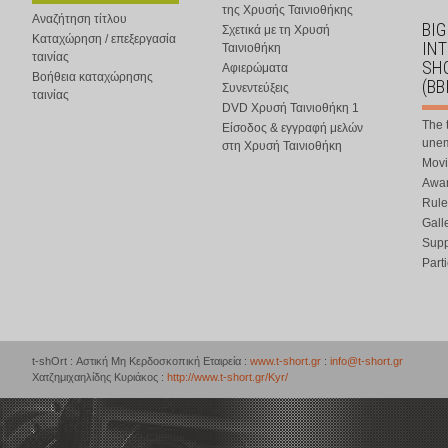
της Χρυσής Ταινιοθήκης
Αναζήτηση τίτλου
BIG
Σχετικά με τη Χρυσή
Καταχώρηση / επεξεργασία
IN
Ταινιοθήκη
ταινίας
SHO
Αφιερώματα
Βοήθεια καταχώρησης
(BB
Συνεντεύξεις
ταινίας
DVD Χρυσή Ταινιοθήκη 1
The 
Είσοδος & εγγραφή μελών
une
στη Χρυσή Ταινιοθήκη
Movi
Awar
Rule
Gall
Supp
Part
t-shOrt : Αστική Μη Κερδοσκοπική Εταιρεία :
www.t-short.gr
:
info@t-short.gr
Χατζημιχαηλίδης Κυριάκος :
http://www.t-short.gr/Kyr/