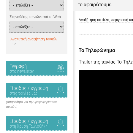
το αφαιρέσουμε.
Σκηνοθέτης ταινιών από το Web
Αναζήτηση σε τίτλο, περιγραφή κα
Αναλυτική αναζήτηση ταινιών
Το Τηλεφώνημα
Trailer της ταινίας Το Τη
Εγγραφή
στο newsletter
Είσοδος / εγγραφή
στις ταινίες μας
(απαραίτητο για την ψηφοφορία των
ταινιών)
Είσοδος / εγγραφή
στη Χρυσή Ταινιοθήκη