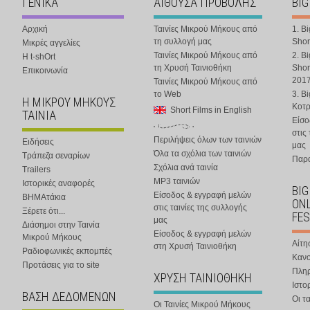
ΓΕΝΙΚΑ
ΑΙΘΟΥΣΑ ΠΡΟΒΟΛΗΣ
BIG
Αρχική
Ταινίες Μικρού Μήκους από
1. B
τη συλλογή μας
Shor
Μικρές αγγελίες
Ταινίες Μικρού Μήκους από
2. B
Η t-shOrt
τη Χρυσή Ταινιοθήκη
Shor
Επικοινωνία
201
Ταινίες Μικρού Μήκους από
το Web
3. B
Η ΜΙΚΡΟΥ ΜΗΚΟΥΣ
Κοτ
Short Films in English
ΤΑΙΝΙΑ
Είσο
στις
Περιλήψεις όλων των ταινιών
Ειδήσεις
μας
Όλα τα σχόλια των ταινιών
Τράπεζα σεναρίων
Παρα
Σχόλια ανά ταινία
Trailers
MP3 ταινιών
Ιστορικές αναφορές
BIG
Είσοδος & εγγραφή μελών
ΒΗΜΑτάκια
ONL
στις ταινίες της συλλογής
Ξέρετε ότι...
FES
μας
Διάσημοι στην Ταινία
Είσοδος & εγγραφή μελών
Μικρού Μήκους
Αίτη
στη Χρυσή Ταινιοθήκη
Ραδιοφωνικές εκπομπές
Κανο
Προτάσεις για το site
Πλη
ΧΡΥΣΗ ΤΑΙΝΙΟΘΗΚΗ
Ιστο
ΒΑΣΗ ΔΕΔΟΜΕΝΩΝ
Οι τα
Οι Ταινίες Μικρού Μήκους