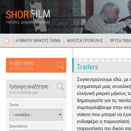
Η ΜΙΚΡΟΥ ΜΗΚΟΥΣ ΤΑΙΝΙΑ
ΑΙΘΟΥΣΑ ΠΡΟΒΟΛΗΣ
ΧΡΥΣΗ ΤΑΙΝ
Αναζητήστε
Trailers
σε όλο το site
Συγκεντρώνουμε εδώ, με 
Γρήγορη αναζήτηση
σχηματισμό μιας συνολική
στη συλλογή μας
ελληνική μικρού μήκους ται
δημιουργείτε για τις ταινίε
Ταινία
συμπεριλάβουμε στην σελίδα
videos που μπορεί να έχουν
ενδιαφέρει η παρουσίασή τ
Σκηνοθέτης
παρουσίαση του δικού σας 