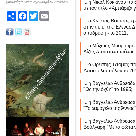
... η Νικόλ Κοκκίνου πα
(απαραίτητο για το σχολιασμό των ταινιών)
με τον τίτλο «Αμπάριζα 
Share
Facebook
Twitter
Email
... ο Κώστας Βουτσάς ε
στην τ.μ.μ. της Έλενας 
απόδραση» το 2011;
... ο Μάξιμος Μουμούρη
Λίζας Αποστολοπούλου 
... ο Ορέστης Τζιόβας π
Αποστολοπούλου το 20
... η Βαγγελιώ Ανδρεαδά
"Ως την όχθη" το 1995;
... η Βαγγελιώ Ανδρεαδά
"Το χαμόγελο της Άννας"
... η Βαγγελιώ Ανδρεαδά
Βούλγαρη "Με τα φώτα ν