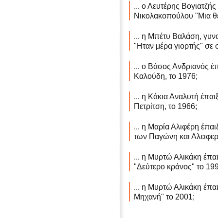
... ο Λευτέρης Βογιατζής
Νικολακοπούλου "Μια θ
... η Μπέτυ Βαλάση, γυνα
"Ηταν μέρα γιορτής" σε
... ο Βάσος Ανδριανός έπ
Καλούδη, το 1976;
... η Κάκια Αναλυτή έπαι
Πετρίτση, το 1966;
... η Μαρία Αλιφέρη έπαι
των Παγώνη και Αλειφερ
... η Μυρτώ Αλικάκη έπα
"Δεύτερο κράνος" το 199
... η Μυρτώ Αλικάκη έπαι
Μηχανή" το 2001;