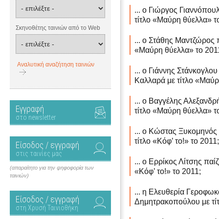
... ο Γιώργος Γιαννόπου
τίτλο «Μαύρη θύελλα» τ
Σκηνοθέτης ταινιών από το Web
... ο Στάθης Μαντζώρος π
«Μαύρη θύελλα» το 201
Αναλυτική αναζήτηση ταινιών
... ο Γιάννης Στάνκογλου
Καλλαρά με τίτλο «Μαύρ
... ο Βαγγέλης Αλεξανδρ
Εγγραφή
τίτλο «Μαύρη θύελλα» τ
στο newsletter
... ο Κώστας Ξυκομηνός 
τίτλο «Κόφ’ το!» το 2011;
Είσοδος / εγγραφή
στις ταινίες μας
... ο Ερρίκος Λίτσης παί
(απαραίτητο για την ψηφοφορία των
«Κόφ’ το!» το 2011;
ταινιών)
... η Ελευθερία Γεροφωκά
Είσοδος / εγγραφή
Δημητρακοπούλου με τίτ
στη Χρυσή Ταινιοθήκη