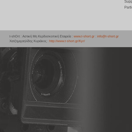
Supp
Part
t-shOrt : Αστική Μη Κερδοσκοπική Εταιρεία :
www.t-short.gr
:
info@t-short.gr
Χατζημιχαηλίδης Κυριάκος :
http://www.t-short.gr/Kyr/