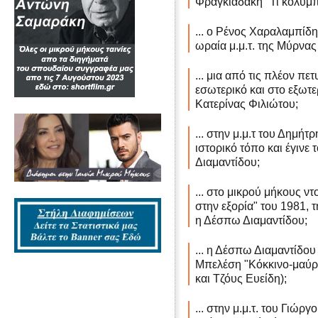
Φραγκιαδάκη "Τι κολυμπά
... ο Ρένος Χαραλαμπίδη
ωραία μ.μ.τ. της Μύρνα
... μια από τις πλέον πε
εσωτερικό και στο εξωτερ
Κατερίνας Φιλιώτου;
... στην μ.μ.τ του Δημή
ιστορικό τόπο και έγινε 
Διαμαντίδου;
... στο μικρού μήκους ν
στην εξορία" του 1981,
η Δέσπω Διαμαντίδου;
... η Δέσπω Διαμαντίδου 
Μπελέση "Κόκκινο-μαύρο
και Τζόυς Ευείδη);
... στην μ.μ.τ. του Γιώρ