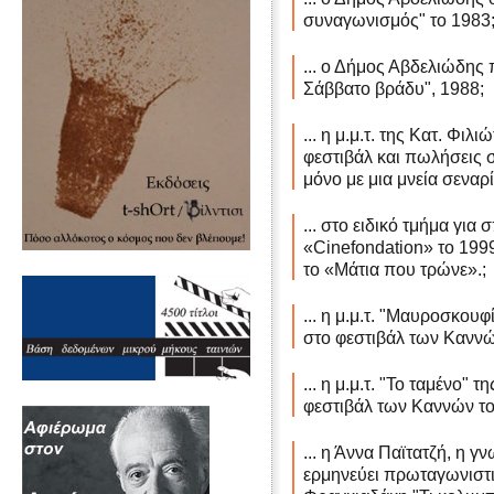
συναγωνισμός" το 1983
... ο Δήμος Αβδελιώδης 
Σάββατο βράδυ", 1988;
... η μ.μ.τ. της Κατ. Φ
φεστιβάλ και πωλήσεις 
μόνο με μια μνεία σεναρ
... στο ειδικό τμήμα γι
«Cinefοndation» το 1999
το «Μάτια που τρώνε».;
... η μ.μ.τ. "Μαυροσκου
στο φεστιβάλ των Καννώ
... η μ.μ.τ. "Το ταμένο
φεστιβάλ των Καννών το
... η Άννα Παϊτατζή, η γ
ερμηνεύει πρωταγωνιστι