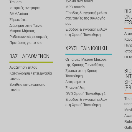
Σχόλια ανά ταινία
Trailers
MP3 ταινιών
Ιστορικές αναφορές
BIG
Είσοδος & εγγραφή μελών
ΒΗΜΑτάκια
ONL
στις ταινίες της συλλογής
Ξέρετε ότι...
FES
μας
Διάσημοι στην Ταινία
Είσοδος & εγγραφή μελών
Μικρού Μήκους
Αίτη
στη Χρυσή Ταινιοθήκη
Ραδιοφωνικές εκπομπές
Κανο
Προτάσεις για το site
Πλη
ΧΡΥΣΗ ΤΑΙΝΙΟΘΗΚΗ
Ιστο
ΒΑΣΗ ΔΕΔΟΜΕΝΩΝ
Οι τα
Οι Ταινίες Μικρού Μήκους
της Χρυσής Ταινιοθήκης
Αναζήτηση τίτλου
BIG
Σχετικά με τη Χρυσή
Καταχώρηση / επεξεργασία
IN
Ταινιοθήκη
ταινίας
SHO
Αφιερώματα
Βοήθεια καταχώρησης
(BB
Συνεντεύξεις
ταινίας
DVD Χρυσή Ταινιοθήκη 1
The 
Είσοδος & εγγραφή μελών
une
στη Χρυσή Ταινιοθήκη
Movi
Awar
Rule
Gall