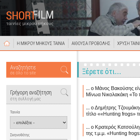
Η ΜΙΚΡΟΥ ΜΗΚΟΥΣ ΤΑΙΝΙΑ
ΑΙΘΟΥΣΑ ΠΡΟΒΟΛΗΣ
ΧΡΥΣΗ ΤΑΙΝ
Αναζητήστε
Ξέρετε ότι...
σε όλο το site
... ο Μάνος Βακούσης εί
Γρήγορη αναζήτηση
Μίνωα Νικολακάκη «Το π
στη συλλογή μας
... ο Δημήτρης Τζουμάκη
Ταινία
τίτλο ««Hunting frogs» τ
... ο Κρατερός Κατσούλ
της τ.μ.μ. «Hunting fro
Σκηνοθέτης