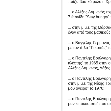
παίζει βασικό ρόλο η Χ
... ο Αλέξης Δαμιανός ε
Σεϊτανίδη "Stay hungry" 
... στην μ.μ.τ. της Μάρ
έναν από τους βασικούς
... ο Βαγγέλης Γερμανός
με τον τίτλο "Τι κοιτάς" 
... ο Παντελής Βούλγαρης
κλέφτης" το 1965 στην οπ
Αλέξης Δαμιανός, Λάζος
... ο Παντελής Βούλγαρ
στην μ.μ.τ. της Νίκης Τρ
μου όνειρο" το 1970;
... ο Παντελής Βούλγαρης
μανικετόκουμπα" που σ