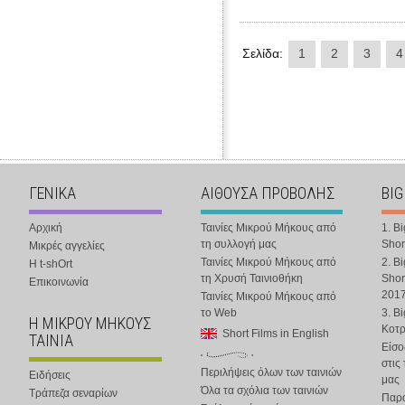
Σελίδα:
1
2
3
4
ΓΕΝΙΚΑ
ΑΙΘΟΥΣΑ ΠΡΟΒΟΛΗΣ
BIG
Αρχική
Ταινίες Μικρού Μήκους από
1. B
τη συλλογή μας
Shor
Μικρές αγγελίες
Ταινίες Μικρού Μήκους από
2. B
Η t-shOrt
τη Χρυσή Ταινιοθήκη
Shor
Επικοινωνία
201
Ταινίες Μικρού Μήκους από
το Web
3. B
Η ΜΙΚΡΟΥ ΜΗΚΟΥΣ
Κοτ
Short Films in English
ΤΑΙΝΙΑ
Είσο
στις
Περιλήψεις όλων των ταινιών
Ειδήσεις
μας
Όλα τα σχόλια των ταινιών
Τράπεζα σεναρίων
Παρα