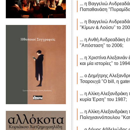
... η Βαγγελιώ Ανδρεαδά
Παπαθανάση "Πυραμίδα"
... η Βαγγελιώ Ανδρεαδά
"Κίμων & Λούσυ" το 200
... η Ανθή Ανδρεαδάκη έ
"Απόσταση" το 2006;
... η Χριστίνα Αλεξανιάν
και μία ιστορίες" το 1994
... ο Δημήτρης Αλεξανδρ
Τσαρουχά "Ο bill, η gate
... η Αλίκη Αλεξανδράκη 
κυρία Έρση" του 1987;
... η Αλίκη Αλεξανδράκη 
Παληγιαννόπουλου "Κατ
... ο Δήμος Αβδελιώδης 