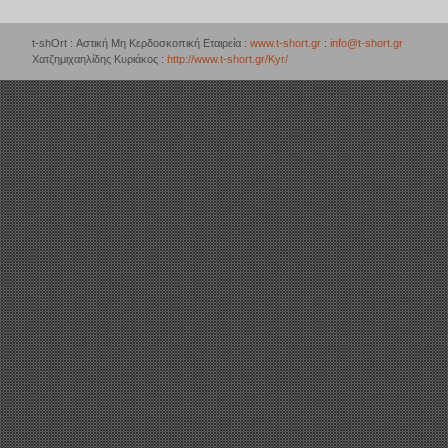
t-shOrt : Αστική Μη Κερδοσκοπική Εταιρεία :
www.t-short.gr
:
info@t-short.gr
Χατζημιχαηλίδης Κυριάκος :
http://www.t-short.gr/Kyr/