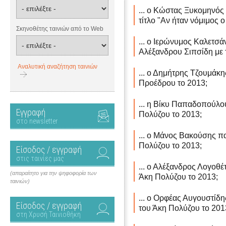
... ο Κώστας Ξυκομηνός 
τίτλο "Αν ήταν νόμιμος ο
Σκηνοθέτης ταινιών από το Web
... ο Ιερώνυμος Καλετσά
Αλέξανδρου Σιπσίδη με τ
Αναλυτική αναζήτηση ταινιών
... ο Δημήτρης Τζουμάκη
Προέδρου το 2013;
... η Βίκυ Παπαδοπούλου
Εγγραφή
Πολύζου το 2013;
στο newsletter
... ο Μάνος Βακούσης πα
Πολύζου το 2013;
Είσοδος / εγγραφή
στις ταινίες μας
... ο Αλέξανδρος Λογοθέτ
(απαραίτητο για την ψηφοφορία των
Άκη Πολύζου το 2013;
ταινιών)
... ο Ορφέας Αυγουστίδη
Είσοδος / εγγραφή
του Άκη Πολύζου το 201
στη Χρυσή Ταινιοθήκη