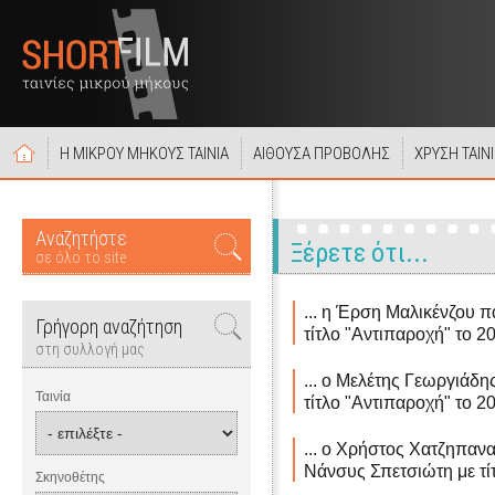
Η ΜΙΚΡΟΥ ΜΗΚΟΥΣ ΤΑΙΝΙΑ
ΑΙΘΟΥΣΑ ΠΡΟΒΟΛΗΣ
ΧΡΥΣΗ ΤΑΙΝ
Αναζητήστε
Ξέρετε ότι...
σε όλο το site
... η Έρση Μαλικένζου π
Γρήγορη αναζήτηση
τίτλο "Αντιπαροχή" το 2
στη συλλογή μας
... ο Μελέτης Γεωργιάδη
Ταινία
τίτλο "Αντιπαροχή" το 2
... ο Χρήστος Χατζηπανα
Νάνσυς Σπετσιώτη με τί
Σκηνοθέτης