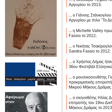
Αργυρίου το 2013;
... ο Γιάννης Στάνκογλο
Αργυρίου με τίτλο "Το Δ
... η Michelle Valley πρ
Fassio το 2012;
... ο Νικήτας Τσακίρογλ
Sandra Fassio το 2012;
... ο Χρήστος Δήμας ήτα
36ου Φεστιβάλ Ελληνικ
... ο μουσικοσυνθέτης Γ
προκριματικής επιτροπή
Μικρού Μήκους Δράμας 
... ο σκηνοθέτης Ηλίας 
επιτροπής του 19ου Διε
Μήκους Δράμας το 2013