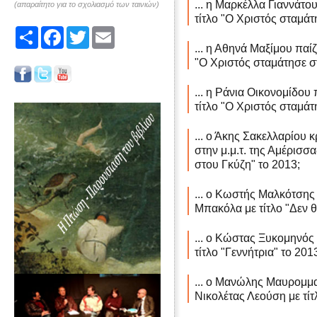
... η Μαρκέλλα Γιαννάτο
(απαραίτητο για το σχολιασμό των ταινιών)
τίτλο "Ο Χριστός σταμάτ
Share
Facebook
Twitter
Email
... η Αθηνά Μαξίμου παίζ
"Ο Χριστός σταμάτησε σ
... η Ράνια Οικονομίδου
τίτλο "Ο Χριστός σταμάτ
... ο Άκης Σακελλαρίου 
στην μ.μ.τ. της Αμέρισσ
στου Γκύζη" το 2013;
... ο Κωστής Μαλκότσης 
Μπακόλα με τίτλο "Δεν 
... ο Κώστας Ξυκομηνός 
τίτλο "Γεννήτρια" το 201
... ο Μανώλης Μαυρομμα
Νικολέτας Λεούση με τίτ