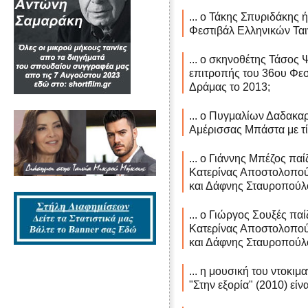
... ο Τάκης Σπυριδάκης 
Φεστιβάλ Ελληνικών Τα
... ο σκηνοθέτης Τάσος 
επιτροπής του 36ου Φε
Δράμας το 2013;
... ο Πυγμαλίων Δαδακαρ
Αμέρισσας Μπάστα με τίτ
... ο Γιάννης Μπέζος παί
Κατερίνας Αποστολοπού
και Δάφνης Σταυροπούλ
... ο Γιώργος Σουξές παί
Κατερίνας Αποστολοπού
και Δάφνης Σταυροπούλ
... η μουσική του ντοκιμ
"Στην εξορία" (2010) εί