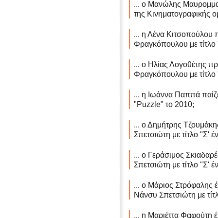
... ο Μανώλης Μαυρομματ
της Κινηματογραφικής ο
... η Λένα Κιτσοπούλου 
Φραγκόπουλου με τίτλο 
... ο Ηλίας Λογοθέτης π
Φραγκόπουλου με τίτλο 
... η Ιωάννα Παππά παίζε
"Puzzle" το 2010;
... ο Δημήτρης Τζουμάκη
Σπετσιώτη με τίτλο "Σ' 
... ο Γεράσιμος Σκιαδαρέ
Σπετσιώτη με τίτλο "Σ' 
... ο Μάριος Στρόφαλης έ
Νάνσυ Σπετσιώτη με τίτλ
... η Μαριέττα Φαφούτη έ