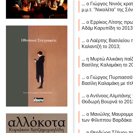
... ο Γιώργος Νινιός κρ
μ.μ.τ. "Νικολέτα" της Σό
... ο Ερρίκος Λίτσης πρω
Αδάμ Καρυπίδη το 2013
... ο Λαέρτης Βασιλείου π
Καλαντζή το 2013;
... η Μυρτώ Αλικάκη παί
Βασίλης Καλαμάκη το 2
... ο Γιώργος Πυρπασσό
Βασίλη Καλαμάκη με τίτ
... ο Αντίνοος Αλμπάνης
Θοδωρή Βουρνά το 201
... ο Μανώλης Μαυρομμα
των Φίλιππου Βαρδάκα 
... η Θεοδώρα Τζήμου πα