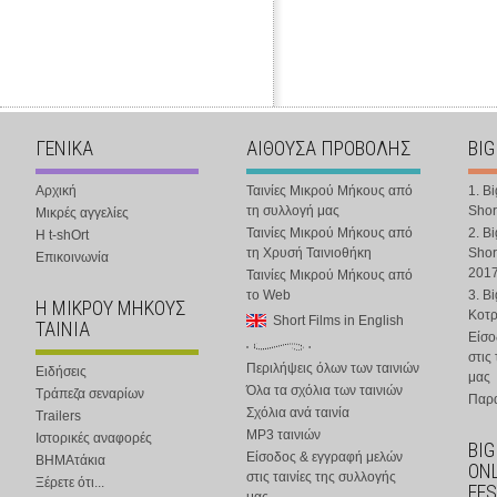
ΓΕΝΙΚΑ
ΑΙΘΟΥΣΑ ΠΡΟΒΟΛΗΣ
BIG
Αρχική
Ταινίες Μικρού Μήκους από
1. B
τη συλλογή μας
Shor
Μικρές αγγελίες
Ταινίες Μικρού Μήκους από
2. B
Η t-shOrt
τη Χρυσή Ταινιοθήκη
Shor
Επικοινωνία
201
Ταινίες Μικρού Μήκους από
το Web
3. B
Η ΜΙΚΡΟΥ ΜΗΚΟΥΣ
Κοτ
Short Films in English
ΤΑΙΝΙΑ
Είσο
στις
Περιλήψεις όλων των ταινιών
Ειδήσεις
μας
Όλα τα σχόλια των ταινιών
Τράπεζα σεναρίων
Παρα
Σχόλια ανά ταινία
Trailers
MP3 ταινιών
Ιστορικές αναφορές
BIG
Είσοδος & εγγραφή μελών
ΒΗΜΑτάκια
ONL
στις ταινίες της συλλογής
Ξέρετε ότι...
FES