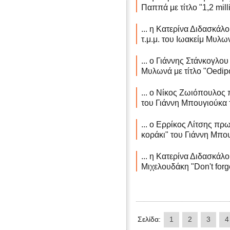
Παππά με τίτλο "1,2 mill
... η Κατερίνα Διδασκάλ
τ.μ.μ. του Ιωακείμ Μυλω
... ο Γιάννης Στάνκογλου
Μυλωνά με τίτλο "Oedip
... ο Νίκος Ζωιόπουλος π
του Γιάννη Μπουγιούκα 
... ο Ερρίκος Λίτσης πρω
κοράκι" του Γιάννη Μπο
... η Κατερίνα Διδασκάλο
Μιχελουδάκη "Don't forg
Σελίδα:
1
2
3
4