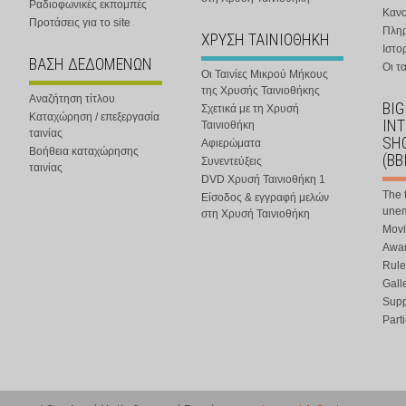
Ραδιοφωνικές εκπομπές
Κανο
Προτάσεις για το site
Πλη
ΧΡΥΣΗ ΤΑΙΝΙΟΘΗΚΗ
Ιστο
ΒΑΣΗ ΔΕΔΟΜΕΝΩΝ
Οι τα
Οι Ταινίες Μικρού Μήκους
της Χρυσής Ταινιοθήκης
Αναζήτηση τίτλου
BIG
Σχετικά με τη Χρυσή
Καταχώρηση / επεξεργασία
IN
Ταινιοθήκη
ταινίας
SHO
Αφιερώματα
Βοήθεια καταχώρησης
(BB
Συνεντεύξεις
ταινίας
DVD Χρυσή Ταινιοθήκη 1
The 
Είσοδος & εγγραφή μελών
une
στη Χρυσή Ταινιοθήκη
Movi
Awar
Rule
Gall
Supp
Part