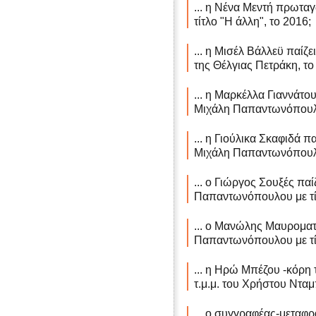
... η Νένα Μεντή πρωταγ
τίτλο "Η άλλη", το 2016;
... η Μισέλ Βάλλεϋ παίζε
της Θέλγιας Πετράκη, το
... η Μαρκέλλα Γιαννάτου
Μιχάλη Παπαντωνόπουλο
... η Γιούλικα Σκαφιδά π
Μιχάλη Παπαντωνόπουλο
... ο Γιώργος Σουξές παί
Παπαντωνόπουλου με τίτ
... ο Μανώλης Μαυροματ
Παπαντωνόπουλου με τίτ
... η Ηρώ Μπέζου -κόρη
τ.μ.μ. του Χρήστου Νταμ
... ο συγγραφέας-μεταφ