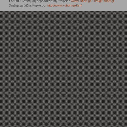
t-shOrt : Αστική Μη Κερδοσκοπική Εταιρεία :
www.t-short.gr
:
info@t-short.gr
Χατζημιχαηλίδης Κυριάκος :
http://www.t-short.gr/Kyr/