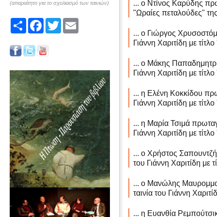
... ο Ντίνος Καρύδης πρ
(απαραίτητο για το σχολιασμό των ταινιών)
"Ωραίες πεταλούδες" της
Share
Facebook
Twitter
Email
... ο Γιώργος Χρυσοστόμ
Γιάννη Χαριτίδη με τίτλ
... ο Μάκης Παπαδημητρί
Γιάννη Χαριτίδη με τίτλ
... η Ελένη Κοκκίδου πρ
Γιάννη Χαριτίδη με τίτλ
... η Μαρία Τσιμά πρωτα
Γιάννη Χαριτίδη με τίτλ
... ο Χρήστος Σαπουντζ
του Γιάννη Χαριτίδη με 
... ο Μανώλης Μαυρομμ
ταινία του Γιάννη Χαριτί
... η Ευανθία Ρεμπούτσι