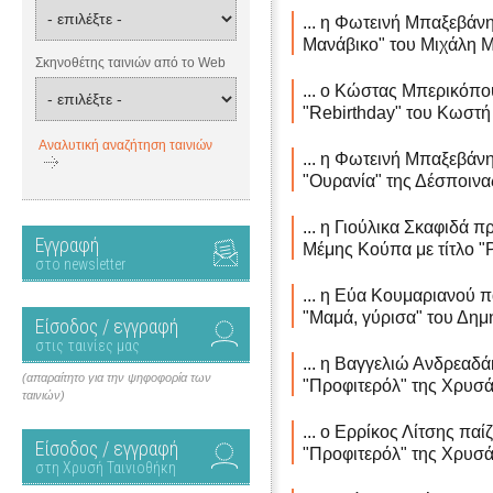
... η Φωτεινή Μπαξεβάνη
Μανάβικο" του Μιχάλη Μ
Σκηνοθέτης ταινιών από το Web
... ο Κώστας Μπερικόπου
"Rebirthday" του Κωστή 
Αναλυτική αναζήτηση ταινιών
... η Φωτεινή Μπαξεβάν
"Ουρανία" της Δέσποινα
... η Γιούλικα Σκαφιδά 
Εγγραφή
Μέμης Κούπα με τίτλο "P
στο newsletter
... η Εύα Κουμαριανού πα
"Μαμά, γύρισα" του Δημή
Είσοδος / εγγραφή
στις ταινίες μας
... η Βαγγελιώ Ανδρεαδάκ
(απαραίτητο για την ψηφοφορία των
"Προφιτερόλ" της Χρυσ
ταινιών)
... ο Ερρίκος Λίτσης παί
Είσοδος / εγγραφή
"Προφιτερόλ" της Χρυσ
στη Χρυσή Ταινιοθήκη