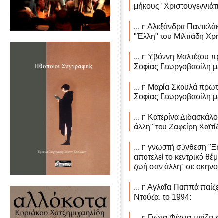
μήκους "Χριστουγεννιάτ
... η Αλεξάνδρα Παντελά
"Έλλη" του Μιλτιάδη Χρη
... η Υβόννη Μαλτέζου π
Σοφίας Γεωργοβασίλη με 
... η Μαρία Σκουλά πρωτ
Σοφίας Γεωργοβασίλη με 
... η Κατερίνα Διδασκάλ
άλλη" του Ζαφείρη Χαϊτί
... η γνωστή σύνθεση "
αποτελεί το κεντρικό θέμ
ζωή σαν άλλη" σε σκηνοθ
... η Αγλαΐα Παππά παίζ
Ντούζα, το 1994;
... η Γιώτα Φέστα παίζει