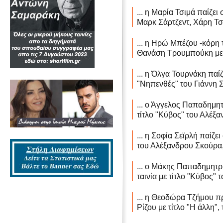
... η Μαρία Τσιμά παίζει
Μαρκ Σάρτζεντ, Χάρη Τσ
... η Ηρώ Μπέζου -κόρη τ
Θανάση Τρουμπούκη με τ
... η Όλγα Τουρνάκη παίζ
"Νηπενθές" του Γιάννη 
... ο Άγγελος Παπαδημητ
τίτλο "Κύβος" του Αλέξα
... η Σοφία Σεϊρλή παίζε
του Αλέξανδρου Σκούρα,
... ο Μάκης Παπαδημητρ
ταινία με τίτλο "Κύβος"
... η Θεοδώρα Τζήμου πρ
Ρίζου με τίτλο "Η άλλη",