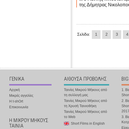
της Δήμητρας Νικολοπο
Σελίδα:
1
2
3
4
ΓΕΝΙΚΑ
ΑΙΘΟΥΣΑ ΠΡΟΒΟΛΗΣ
BIG
Αρχική
Ταινίες Μικρού Μήκους από
1. B
τη συλλογή μας
Shor
Μικρές αγγελίες
Ταινίες Μικρού Μήκους από
2. B
Η t-shOrt
τη Χρυσή Ταινιοθήκη
Shor
Επικοινωνία
201
Ταινίες Μικρού Μήκους από
το Web
3. B
Η ΜΙΚΡΟΥ ΜΗΚΟΥΣ
Κοτ
Short Films in English
ΤΑΙΝΙΑ
Είσο