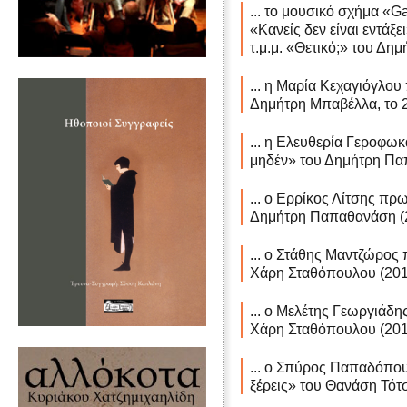
... το μουσικό σχήμα «Ga
«Κανείς δεν είναι εντάξε
τ.μ.μ. «Θετικό;» του Δη
... η Μαρία Κεχαγιόγλου
Δημήτρη Μπαβέλλα, το 
... η Ελευθερία Γεροφωκ
μηδέν» του Δημήτρη Πα
... ο Ερρίκος Λίτσης πρ
Δημήτρη Παπαθανάση (
... ο Στάθης Μαντζώρος 
Χάρη Σταθόπουλου (201
... ο Μελέτης Γεωργιάδη
Χάρη Σταθόπουλου (201
... ο Σπύρος Παπαδόπου
ξέρεις» του Θανάση Τότσ