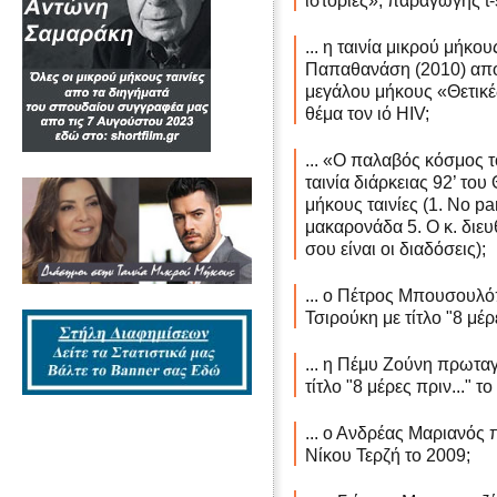
ιστορίες», παραγωγής t-s
... η ταινία μικρού μήκ
Παπαθανάση (2010) αποτ
μεγάλου μήκους «Θετικές
θέμα τον ιό HIV;
... «Ο παλαβός κόσμος
ταινία διάρκειας 92’ το
μήκους ταινίες (1. No pa
μακαρονάδα 5. Ο κ. διευ
σου είναι οι διαδόσεις);
... ο Πέτρος Μπουσουλό
Τσιρούκη με τίτλο "8 μέρε
... η Πέμυ Ζούνη πρωταγ
τίτλο "8 μέρες πριν..." τ
... ο Ανδρέας Μαριανός π
Νίκου Τερζή το 2009;