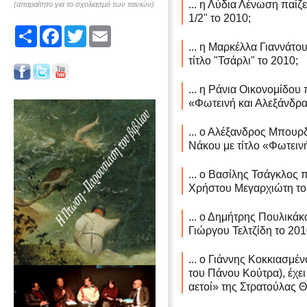
... η Λύδια Λένωση παίζε
(απαραίτητο για το σχολιασμό των ταινιών)
1/2" το 2010;
Share
Facebook
Twitter
Email
... η Μαρκέλλα Γιαννάτου
τίτλο "Τσάρλι" το 2010;
... η Ράνια Οικονομίδου 
«Φωτεινή και Αλεξάνδρα
... ο Αλέξανδρος Μπουρδ
Νάκου με τίτλο «Φωτειν
... ο Βασίλης Τσάγκλος π
Χρήστου Μεγαρχιώτη το
... ο Δημήτρης Πουλικάκο
Γιώργου Τελτζίδη το 201
... ο Γιάννης Κοκκιασμέ
του Πάνου Κούτρα), έχει
αετοί» της Στρατούλας 