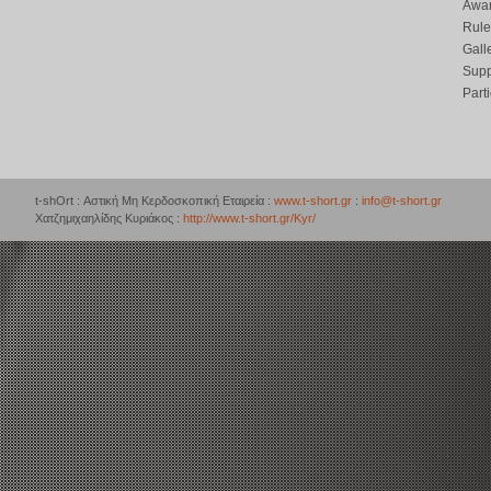
Awar
Rule
Gall
Supp
Part
t-shOrt : Αστική Μη Κερδοσκοπική Εταιρεία :
www.t-short.gr
:
info@t-short.gr
Χατζημιχαηλίδης Κυριάκος :
http://www.t-short.gr/Kyr/