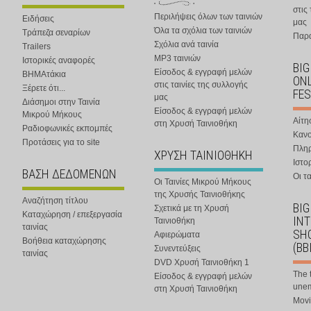
στις
Περιλήψεις όλων των ταινιών
Ειδήσεις
μας
Όλα τα σχόλια των ταινιών
Τράπεζα σεναρίων
Παρα
Σχόλια ανά ταινία
Trailers
MP3 ταινιών
Ιστορικές αναφορές
BIG
Είσοδος & εγγραφή μελών
ΒΗΜΑτάκια
ONL
στις ταινίες της συλλογής
Ξέρετε ότι...
FES
μας
Διάσημοι στην Ταινία
Είσοδος & εγγραφή μελών
Μικρού Μήκους
Αίτη
στη Χρυσή Ταινιοθήκη
Ραδιοφωνικές εκπομπές
Κανο
Προτάσεις για το site
Πλη
ΧΡΥΣΗ ΤΑΙΝΙΟΘΗΚΗ
Ιστο
ΒΑΣΗ ΔΕΔΟΜΕΝΩΝ
Οι τα
Οι Ταινίες Μικρού Μήκους
της Χρυσής Ταινιοθήκης
Αναζήτηση τίτλου
BIG
Σχετικά με τη Χρυσή
Καταχώρηση / επεξεργασία
IN
Ταινιοθήκη
ταινίας
SHO
Αφιερώματα
Βοήθεια καταχώρησης
(BB
Συνεντεύξεις
ταινίας
DVD Χρυσή Ταινιοθήκη 1
The 
Είσοδος & εγγραφή μελών
une
στη Χρυσή Ταινιοθήκη
Movi