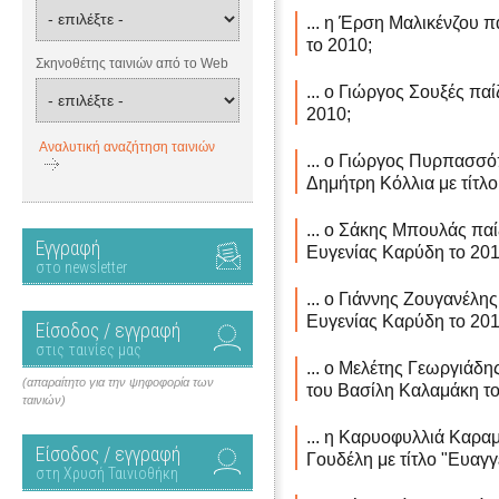
... η Έρση Μαλικένζου π
το 2010;
Σκηνοθέτης ταινιών από το Web
... ο Γιώργος Σουξές παί
2010;
Αναλυτική αναζήτηση ταινιών
... ο Γιώργος Πυρπασσό
Δημήτρη Κόλλια με τίτλο
... ο Σάκης Μπουλάς παί
Εγγραφή
Ευγενίας Καρύδη το 201
στο newsletter
... ο Γιάννης Ζουγανέλης
Ευγενίας Καρύδη το 201
Είσοδος / εγγραφή
στις ταινίες μας
... ο Μελέτης Γεωργιάδη
(απαραίτητο για την ψηφοφορία των
του Βασίλη Καλαμάκη το
ταινιών)
... η Καρυοφυλλιά Καρα
Είσοδος / εγγραφή
Γουδέλη με τίτλο "Ευαγγ
στη Χρυσή Ταινιοθήκη