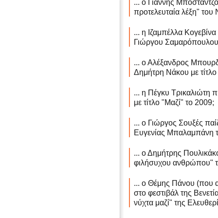
... ο Γιάννης Μποσταντζ
προτελευταία λέξη" του 
... η Ιζαμπέλλα Κογεβίνα
Γιώργου Σαμαρόπουλου 
... ο Αλέξανδρος Μπουρ
Δημήτρη Νάκου με τίτλο 
... η Πέγκυ Τρικαλιώτη 
με τίτλο "Μαζί" το 2009;
... ο Γιώργος Σουξές παί
Ευγενίας Μπαλαμπάνη τ
... ο Δημήτρης Πουλικάκο
φιλήσυχου ανθρώπου" τ
... ο Θέμης Πάνου (που
στο φεστιβάλ της Βενετί
νύχτα μαζί" της Ελευθερ