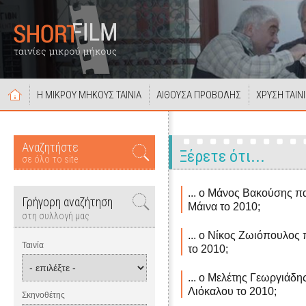
Η ΜΙΚΡΟΥ ΜΗΚΟΥΣ ΤΑΙΝΙΑ
ΑΙΘΟΥΣΑ ΠΡΟΒΟΛΗΣ
ΧΡΥΣΗ ΤΑΙΝ
Αναζητήστε
Ξέρετε ότι...
σε όλο το site
... ο Μάνος Βακούσης πα
Γρήγορη αναζήτηση
Μάινα το 2010;
στη συλλογή μας
... ο Νίκος Ζωιόπουλος 
Ταινία
το 2010;
... ο Μελέτης Γεωργιάδης
Λιόκαλου το 2010;
Σκηνοθέτης