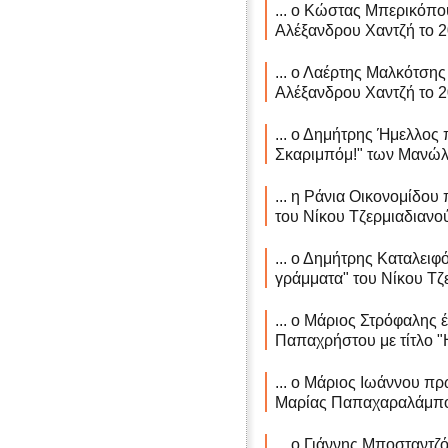
... ο Κώστας Μπερικόπου
Αλέξανδρου Χαντζή το 2
... ο Λαέρτης Μαλκότσης 
Αλέξανδρου Χαντζή το 2
... ο Δημήτρης Ήμελλος 
Σκαριμπόμ!" των Μανώλη
... η Ράνια Οικονομίδου
του Νίκου Τζερμιαδιανού
... ο Δημήτρης Καταλειφ
γράμματα" του Νίκου Τζ
... ο Μάριος Στρόφαλης έ
Παπαχρήστου με τίτλο "Η
... ο Μάριος Ιωάννου πρω
Μαρίας Παπαχαραλάμπου
... ο Γιάννης Μποσταντζό