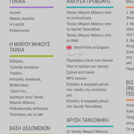
ΓΕΝΙΚΑ
ΑΙΘΟΥΣΑ ΠΡΟΒΟΛΗΣ
BIG
Αρχική
Ταινίες Μικρού Μήκους από
1. B
τη συλλογή μας
Shor
Μικρές αγγελίες
Ταινίες Μικρού Μήκους από
2. B
Η t-shOrt
τη Χρυσή Ταινιοθήκη
Shor
Επικοινωνία
201
Ταινίες Μικρού Μήκους από
το Web
3. B
Η ΜΙΚΡΟΥ ΜΗΚΟΥΣ
Κοτ
Short Films in English
ΤΑΙΝΙΑ
Είσο
στις
Περιλήψεις όλων των ταινιών
Ειδήσεις
μας
Όλα τα σχόλια των ταινιών
Τράπεζα σεναρίων
Παρα
Σχόλια ανά ταινία
Trailers
MP3 ταινιών
Ιστορικές αναφορές
BIG
Είσοδος & εγγραφή μελών
ΒΗΜΑτάκια
ONL
στις ταινίες της συλλογής
Ξέρετε ότι...
FES
μας
Διάσημοι στην Ταινία
Είσοδος & εγγραφή μελών
Μικρού Μήκους
Αίτη
στη Χρυσή Ταινιοθήκη
Ραδιοφωνικές εκπομπές
Κανο
Προτάσεις για το site
Πλη
ΧΡΥΣΗ ΤΑΙΝΙΟΘΗΚΗ
Ιστο
ΒΑΣΗ ΔΕΔΟΜΕΝΩΝ
Οι τα
Οι Ταινίες Μικρού Μήκους