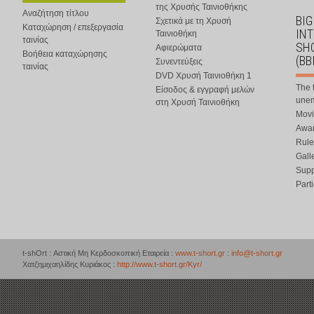
της Χρυσής Ταινιοθήκης
Αναζήτηση τίτλου
BIG
Σχετικά με τη Χρυσή
Καταχώρηση / επεξεργασία
IN
Ταινιοθήκη
ταινίας
SHO
Αφιερώματα
Βοήθεια καταχώρησης
(BB
Συνεντεύξεις
ταινίας
DVD Χρυσή Ταινιοθήκη 1
The 
Είσοδος & εγγραφή μελών
une
στη Χρυσή Ταινιοθήκη
Movi
Awar
Rule
Gall
Supp
Part
t-shOrt : Αστική Μη Κερδοσκοπική Εταιρεία :
www.t-short.gr
:
info@t-short.gr
Χατζημιχαηλίδης Κυριάκος :
http://www.t-short.gr/Kyr/