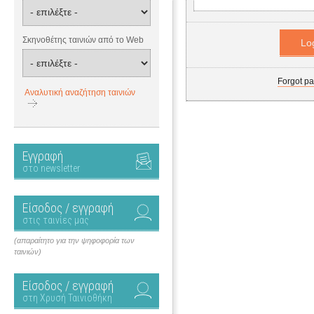
Σκηνοθέτης ταινιών από το Web
Forgot p
Αναλυτική αναζήτηση ταινιών
Εγγραφή
στο newsletter
Είσοδος / εγγραφή
στις ταινίες μας
(απαραίτητο για την ψηφοφορία των
ταινιών)
Είσοδος / εγγραφή
στη Χρυσή Ταινιοθήκη