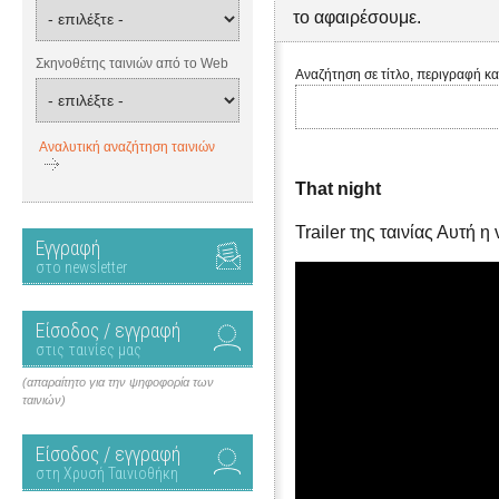
το αφαιρέσουμε.
Σκηνοθέτης ταινιών από το Web
Αναζήτηση σε τίτλο, περιγραφή κα
Αναλυτική αναζήτηση ταινιών
That night
Trailer της ταινίας Αυτή η
Εγγραφή
στο newsletter
Είσοδος / εγγραφή
στις ταινίες μας
(απαραίτητο για την ψηφοφορία των
ταινιών)
Είσοδος / εγγραφή
στη Χρυσή Ταινιοθήκη