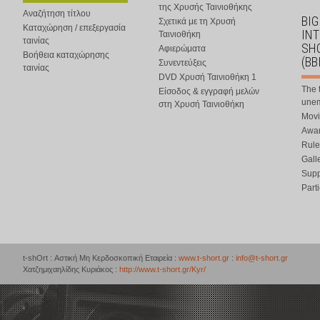
της Χρυσής Ταινιοθήκης
Αναζήτηση τίτλου
BIG
Σχετικά με τη Χρυσή
Καταχώρηση / επεξεργασία
IN
Ταινιοθήκη
ταινίας
SHO
Αφιερώματα
Βοήθεια καταχώρησης
(BB
Συνεντεύξεις
ταινίας
DVD Χρυσή Ταινιοθήκη 1
The 
Είσοδος & εγγραφή μελών
une
στη Χρυσή Ταινιοθήκη
Movi
Awar
Rule
Gall
Supp
Part
t-shOrt : Αστική Μη Κερδοσκοπική Εταιρεία :
www.t-short.gr
:
info@t-short.gr
Χατζημιχαηλίδης Κυριάκος :
http://www.t-short.gr/Kyr/