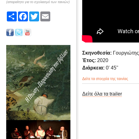
(απαραίτητο για το σχολιασμό των ταινιών)
Share
Facebook
Twitter
Email
Σκηνοθεσία:
Γουργιώτης
Έτος:
2020
Διάρκεια:
0' 45''
Δείτε τα στοιχεία της ταινίας
Δείτε όλα τα trailer