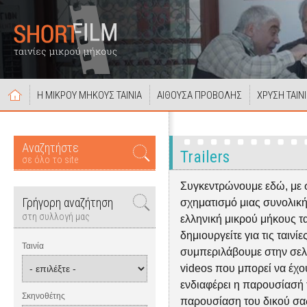
Η ΜΙΚΡΟΥ ΜΗΚΟΥΣ ΤΑΙΝΙΑ
ΑΙΘΟΥΣΑ ΠΡΟΒΟΛΗΣ
ΧΡΥΣΗ ΤΑΙΝ
Αναζητήστε
Trailers
σε όλο το site
Συγκεντρώνουμε εδώ, με 
Γρήγορη αναζήτηση
σχηματισμό μιας συνολική
στη συλλογή μας
ελληνική μικρού μήκους ται
δημιουργείτε για τις ταινίε
Ταινία
συμπεριλάβουμε στην σελίδα
videos που μπορεί να έχουν
ενδιαφέρει η παρουσίασή τ
Σκηνοθέτης
παρουσίαση του δικού σας 