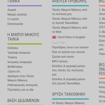
ΓΕΝΙΚΑ
ΑΙΘΟΥΣΑ ΠΡΟΒΟΛΗΣ
BIG
Αρχική
Ταινίες Μικρού Μήκους από
1. B
τη συλλογή μας
Shor
Μικρές αγγελίες
Ταινίες Μικρού Μήκους από
2. B
Η t-shOrt
τη Χρυσή Ταινιοθήκη
Shor
Επικοινωνία
201
Ταινίες Μικρού Μήκους από
το Web
3. B
Η ΜΙΚΡΟΥ ΜΗΚΟΥΣ
Κοτ
Short Films in English
ΤΑΙΝΙΑ
Είσο
στις
Περιλήψεις όλων των ταινιών
Ειδήσεις
μας
Όλα τα σχόλια των ταινιών
Τράπεζα σεναρίων
Παρα
Σχόλια ανά ταινία
Trailers
MP3 ταινιών
Ιστορικές αναφορές
BIG
Είσοδος & εγγραφή μελών
ΒΗΜΑτάκια
ONL
στις ταινίες της συλλογής
Ξέρετε ότι...
FES
μας
Διάσημοι στην Ταινία
Είσοδος & εγγραφή μελών
Μικρού Μήκους
Αίτη
στη Χρυσή Ταινιοθήκη
Ραδιοφωνικές εκπομπές
Κανο
Προτάσεις για το site
Πλη
ΧΡΥΣΗ ΤΑΙΝΙΟΘΗΚΗ
Ιστο
ΒΑΣΗ ΔΕΔΟΜΕΝΩΝ
Οι τα
Οι Ταινίες Μικρού Μήκους