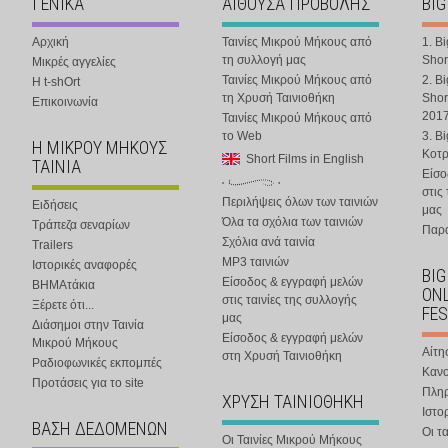
ΓΕΝΙΚΑ
ΑΙΘΟΥΣΑ ΠΡΟΒΟΛΗΣ
BIG
Αρχική
Ταινίες Μικρού Μήκους από
1. B
τη συλλογή μας
Shor
Μικρές αγγελίες
Ταινίες Μικρού Μήκους από
2. B
Η t-shOrt
τη Χρυσή Ταινιοθήκη
Shor
Επικοινωνία
201
Ταινίες Μικρού Μήκους από
το Web
3. B
Η ΜΙΚΡΟΥ ΜΗΚΟΥΣ
Κοτ
Short Films in English
ΤΑΙΝΙΑ
Είσο
στις
Περιλήψεις όλων των ταινιών
Ειδήσεις
μας
Όλα τα σχόλια των ταινιών
Τράπεζα σεναρίων
Παρα
Σχόλια ανά ταινία
Trailers
MP3 ταινιών
Ιστορικές αναφορές
BIG
Είσοδος & εγγραφή μελών
ΒΗΜΑτάκια
ONL
στις ταινίες της συλλογής
Ξέρετε ότι...
FES
μας
Διάσημοι στην Ταινία
Είσοδος & εγγραφή μελών
Μικρού Μήκους
Αίτη
στη Χρυσή Ταινιοθήκη
Ραδιοφωνικές εκπομπές
Κανο
Προτάσεις για το site
Πλη
ΧΡΥΣΗ ΤΑΙΝΙΟΘΗΚΗ
Ιστο
ΒΑΣΗ ΔΕΔΟΜΕΝΩΝ
Οι τα
Οι Ταινίες Μικρού Μήκους