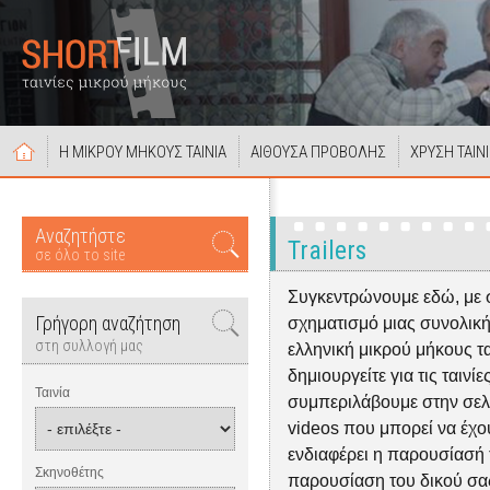
Η ΜΙΚΡΟΥ ΜΗΚΟΥΣ ΤΑΙΝΙΑ
ΑΙΘΟΥΣΑ ΠΡΟΒΟΛΗΣ
ΧΡΥΣΗ ΤΑΙΝ
Αναζητήστε
Trailers
σε όλο το site
Συγκεντρώνουμε εδώ, με 
Γρήγορη αναζήτηση
σχηματισμό μιας συνολική
στη συλλογή μας
ελληνική μικρού μήκους ται
δημιουργείτε για τις ταινίε
Ταινία
συμπεριλάβουμε στην σελίδα
videos που μπορεί να έχουν
ενδιαφέρει η παρουσίασή τ
Σκηνοθέτης
παρουσίαση του δικού σας 