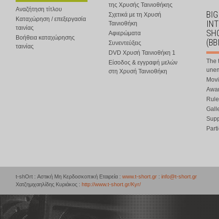
της Χρυσής Ταινιοθήκης
Αναζήτηση τίτλου
BIG
Σχετικά με τη Χρυσή
Καταχώρηση / επεξεργασία
IN
Ταινιοθήκη
ταινίας
SHO
Αφιερώματα
Βοήθεια καταχώρησης
(BB
Συνεντεύξεις
ταινίας
DVD Χρυσή Ταινιοθήκη 1
The 
Είσοδος & εγγραφή μελών
une
στη Χρυσή Ταινιοθήκη
Movi
Awar
Rule
Gall
Supp
Part
t-shOrt : Αστική Μη Κερδοσκοπική Εταιρεία :
www.t-short.gr
:
info@t-short.gr
Χατζημιχαηλίδης Κυριάκος :
http://www.t-short.gr/Kyr/