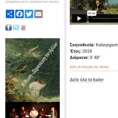
(απαραίτητο για το σχολιασμό των ταινιών)
Share
Facebook
Twitter
Email
Σκηνοθεσία:
Καλογηροπ
Έτος:
2019
Διάρκεια:
0' 48''
Δείτε τα στοιχεία της ταινίας
Δείτε όλα τα trailer