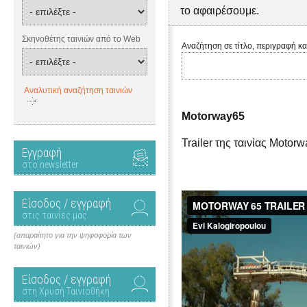
το αφαιρέσουμε.
Σκηνοθέτης ταινιών από το Web
Αναζήτηση σε τίτλο, περιγραφή κα
Αναλυτική αναζήτηση ταινιών
Motorway65
Trailer της ταινίας Motor
Εγγραφή
στο newsletter
Είσοδος / εγγραφή
στις ταινίες μας
(απαραίτητο για την ψηφοφορία των
ταινιών)
Είσοδος / εγγραφή
στη Χρυσή Ταινιοθήκη