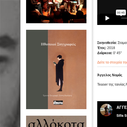
Σκηνοθεσία:
Σταμα
Έτος:
2018
Διάρκεια:
0' 45''
Δείτε τα στοιχεία τη
Άγγελος Νομάς
Teaser της ταινίας