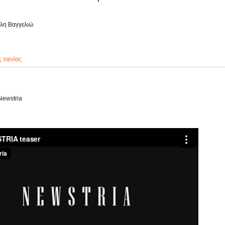
λη Βαγγελιώ
ς ταινίας
Newstria