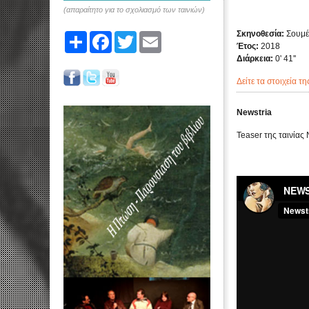
(απαραίτητο για το σχολιασμό των ταινιών)
Σκηνοθεσία:
Σουμέ
Share
Facebook
Twitter
Email
Έτος:
2018
Διάρκεια:
0' 41''
Δείτε τα στοιχεία τη
Newstria
Teaser της ταινίας 