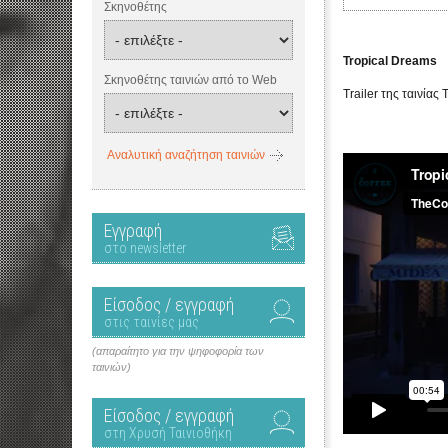
Σκηνοθέτης
Tropical Dreams
Σκηνοθέτης ταινιών από το Web
Trailer της ταινίας
Αναλυτική αναζήτηση ταινιών
Εγγραφή
στο newsletter
Είσοδος / εγγραφή
στις ταινίες μας
(απαραίτητο για την ψηφοφορία των
ταινιών)
Είσοδος / εγγραφή
στη Χρυσή Ταινιοθήκη