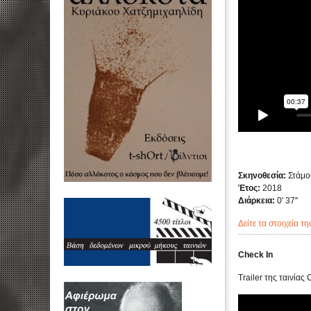
Σκηνοθεσία:
Στάμο
Έτος:
2018
Διάρκεια:
0' 37''
Δείτε τα στοιχεία τη
Check In
Trailer της ταινίας 