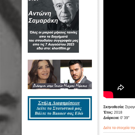
Σκηνοθεσία:
Στραγ
Έτος:
2018
Διάρκεια:
0' 39''
Δείτε τα στοιχεία τη