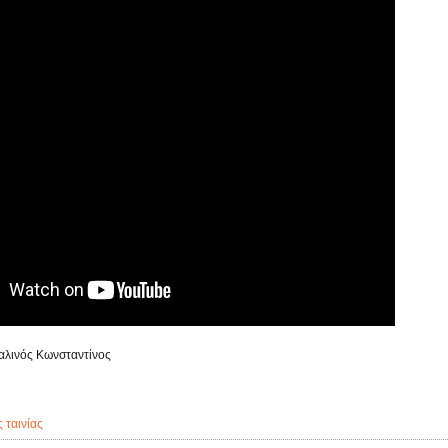
αλινός Κωνσταντίνος
ς ταινίας