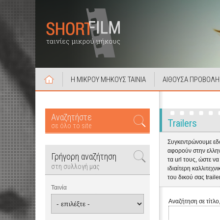
Η ΜΙΚΡΟΥ ΜΗΚΟΥΣ ΤΑΙΝΙΑ
ΑΙΘΟΥΣΑ ΠΡΟΒΟΛΗ
Αναζητήστε
Trailers
σε όλο το site
Συγκεντρώνουμε εδώ
αφορούν στην ελληνι
Γρήγορη αναζήτηση
τα url τους, ώστε ν
στη συλλογή μας
ιδιαίτερη καλλιτεχν
του δικού σας trail
Ταινία
Αναζήτηση σε τίτλο