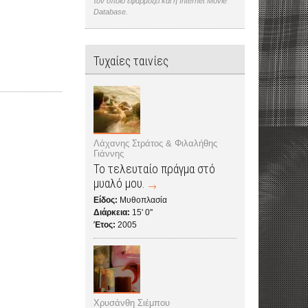
τον οποίο εφαρμόζει και η Internet Movie
Database.
Τυχαίες ταινίες
Λάχανης Στράτος & Φιλαλήθης
Γιάννης
Το τελευταίο πράγμα στό
μυαλό μου.
Είδος:
Μυθοπλασία
Διάρκεια:
15' 0''
Έτος:
2005
Χρυσάνθη Σιέμπου