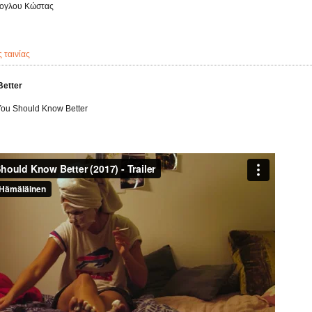
ογλου Κώστας
ς ταινίας
Better
 You Should Know Better