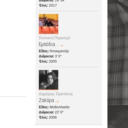
Διάρκεια:
19' 34''
Έτος:
2017
Στυλιανή Παρασχά
Εμπόδια...
Είδος:
Ντοκιμαντέρ
Διάρκεια:
3' 0''
Έτος:
2005
Δημήτρης Στρατάκης
Ζαλόρα
Είδος:
Μυθοπλασία
Διάρκεια:
22' 0''
Έτος:
2006