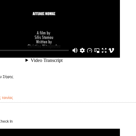
υ Σήφης
ς ταινίας
Check In