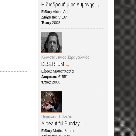
Η διαδρομή μιας εμμονής
Είδος:
Video Art
Διάρκεια:
5' 16''
Έτος:
2008
Κωνσταντίνος Στραγαλινός
DESERTUM
Είδος:
Μυθοπλασία
Διάρκεια:
6' 55''
Έτος:
2008
Περικλής Τσίντζας
A beautiful Sunday
Είδος:
Μυθοπλασία