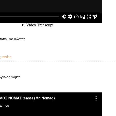
τόπουλος Κώστας
ς ταινίας
 Άγγελος Νομάς