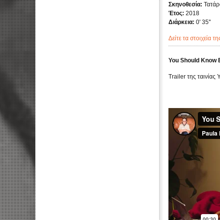
Σκηνοθεσία:
Τατάρ
Έτος:
2018
Διάρκεια:
0' 35''
Δείτε τα στοιχεία τη
You Should Know 
Trailer της ταινίας