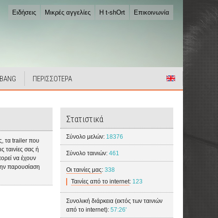
Ειδήσεις
Μικρές αγγελίες
Η t-shOrt
Επικοινωνία
 BANG
ΠΕΡΙΣΣΟΤΕΡΑ
Στατιστικά
Σύνολο μελών:
18376
 τα trailer που
ς ταινίες σας ή
Σύνολο ταινιών:
461
πορεί να έχουν
α την παρουσίαση
Οι ταινίες μας
:
338
Ταινίες από το internet
:
123
Συνολική διάρκεια (εκτός των ταινιών
από το internet):
57:26'