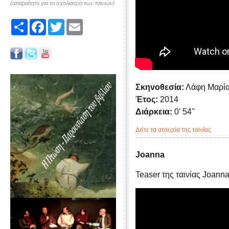
(απαραίτητο για το σχολιασμό των ταινιών)
Share
Facebook
Twitter
Email
Σκηνοθεσία:
Λάφη Μαρί
Έτος:
2014
Διάρκεια:
0' 54''
Δείτε τα στοιχεία της ταινίας
Joanna
Teaser της ταινίας Joann