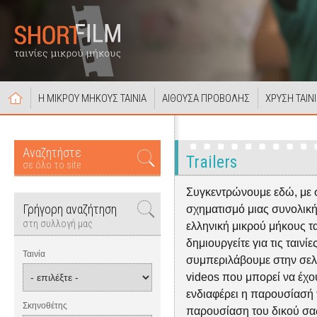
Η ΜΙΚΡΟΥ ΜΗΚΟΥΣ ΤΑΙΝΙΑ
ΑΙΘΟΥΣΑ ΠΡΟΒΟΛΗΣ
ΧΡΥΣΗ ΤΑΙΝ
Αναζητήστε
Trailers
σε όλο το site
Συγκεντρώνουμε εδώ, με 
Γρήγορη αναζήτηση
σχηματισμό μιας συνολική
στη συλλογή μας
ελληνική μικρού μήκους ται
δημιουργείτε για τις ταινίε
Ταινία
συμπεριλάβουμε στην σελίδα
videos που μπορεί να έχουν
ενδιαφέρει η παρουσίασή τ
Σκηνοθέτης
παρουσίαση του δικού σας 