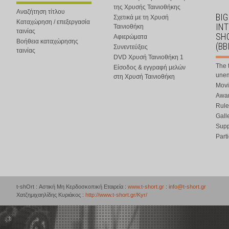
της Χρυσής Ταινιοθήκης
Αναζήτηση τίτλου
BIG
Σχετικά με τη Χρυσή
Καταχώρηση / επεξεργασία
IN
Ταινιοθήκη
ταινίας
SHO
Αφιερώματα
Βοήθεια καταχώρησης
(BB
Συνεντεύξεις
ταινίας
DVD Χρυσή Ταινιοθήκη 1
The 
Είσοδος & εγγραφή μελών
une
στη Χρυσή Ταινιοθήκη
Movi
Awar
Rule
Gall
Supp
Part
t-shOrt : Αστική Μη Κερδοσκοπική Εταιρεία :
www.t-short.gr
:
info@t-short.gr
Χατζημιχαηλίδης Κυριάκος :
http://www.t-short.gr/Kyr/