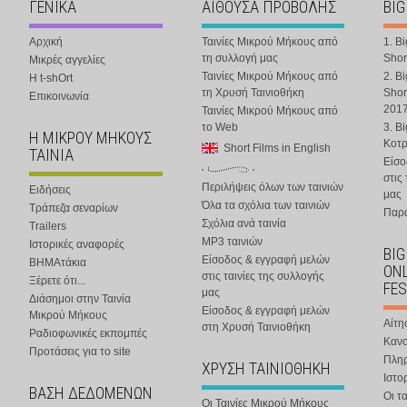
ΓΕΝΙΚΑ
ΑΙΘΟΥΣΑ ΠΡΟΒΟΛΗΣ
BIG
Αρχική
Ταινίες Μικρού Μήκους από
1. B
τη συλλογή μας
Shor
Μικρές αγγελίες
Ταινίες Μικρού Μήκους από
2. B
Η t-shOrt
τη Χρυσή Ταινιοθήκη
Shor
Επικοινωνία
201
Ταινίες Μικρού Μήκους από
το Web
3. B
Η ΜΙΚΡΟΥ ΜΗΚΟΥΣ
Κοτ
Short Films in English
ΤΑΙΝΙΑ
Είσο
στις
Περιλήψεις όλων των ταινιών
Ειδήσεις
μας
Όλα τα σχόλια των ταινιών
Τράπεζα σεναρίων
Παρα
Σχόλια ανά ταινία
Trailers
MP3 ταινιών
Ιστορικές αναφορές
BIG
Είσοδος & εγγραφή μελών
ΒΗΜΑτάκια
ONL
στις ταινίες της συλλογής
Ξέρετε ότι...
FES
μας
Διάσημοι στην Ταινία
Είσοδος & εγγραφή μελών
Μικρού Μήκους
Αίτη
στη Χρυσή Ταινιοθήκη
Ραδιοφωνικές εκπομπές
Κανο
Προτάσεις για το site
Πλη
ΧΡΥΣΗ ΤΑΙΝΙΟΘΗΚΗ
Ιστο
ΒΑΣΗ ΔΕΔΟΜΕΝΩΝ
Οι τα
Οι Ταινίες Μικρού Μήκους