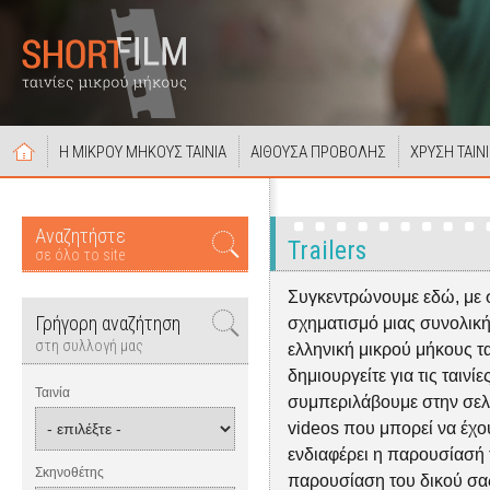
Η ΜΙΚΡΟΥ ΜΗΚΟΥΣ ΤΑΙΝΙΑ
ΑΙΘΟΥΣΑ ΠΡΟΒΟΛΗΣ
ΧΡΥΣΗ ΤΑΙΝ
Αναζητήστε
Trailers
σε όλο το site
Συγκεντρώνουμε εδώ, με 
Γρήγορη αναζήτηση
σχηματισμό μιας συνολική
στη συλλογή μας
ελληνική μικρού μήκους ται
δημιουργείτε για τις ταινίε
Ταινία
συμπεριλάβουμε στην σελίδα
videos που μπορεί να έχουν
ενδιαφέρει η παρουσίασή τ
Σκηνοθέτης
παρουσίαση του δικού σας 