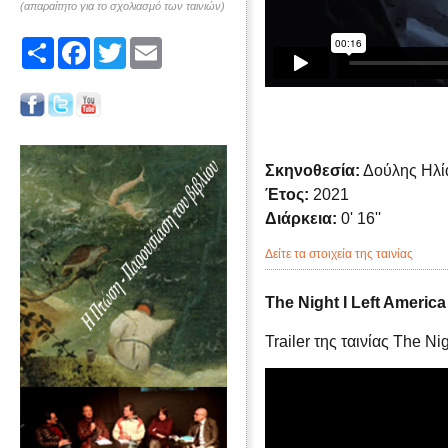
(απαραίτητο για το σχολιασμό των ταινιών)
Share
Facebook
Twitter
Email
Σκηνοθεσία:
Δούλης Ηλί
Έτος:
2021
Διάρκεια:
0' 16''
Δείτε τα στοιχεία της ταινίας
The Night I Left America
Trailer της ταινίας The Nig