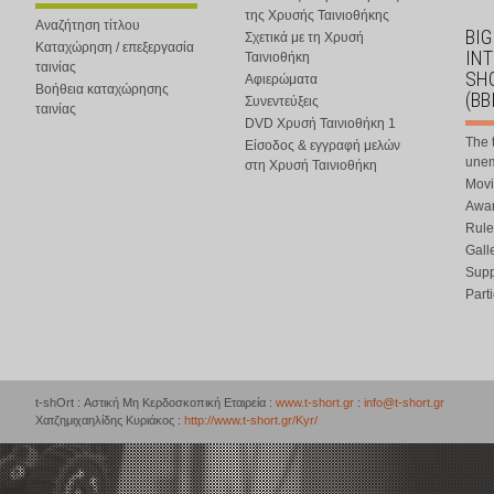
της Χρυσής Ταινιοθήκης
Αναζήτηση τίτλου
BIG
Σχετικά με τη Χρυσή
Καταχώρηση / επεξεργασία
IN
Ταινιοθήκη
ταινίας
SHO
Αφιερώματα
Βοήθεια καταχώρησης
(BB
Συνεντεύξεις
ταινίας
DVD Χρυσή Ταινιοθήκη 1
The 
Είσοδος & εγγραφή μελών
une
στη Χρυσή Ταινιοθήκη
Movi
Awar
Rule
Gall
Supp
Part
t-shOrt : Αστική Μη Κερδοσκοπική Εταιρεία :
www.t-short.gr
:
info@t-short.gr
Χατζημιχαηλίδης Κυριάκος :
http://www.t-short.gr/Kyr/