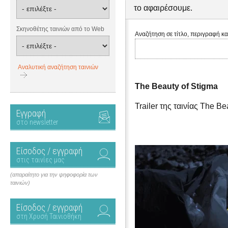
το αφαιρέσουμε.
Σκηνοθέτης ταινιών από το Web
Αναζήτηση σε τίτλο, περιγραφή κα
Αναλυτική αναζήτηση ταινιών
The Beauty of Stigma
Trailer της ταινίας The Be
Εγγραφή
στο newsletter
Είσοδος / εγγραφή
στις ταινίες μας
(απαραίτητο για την ψηφοφορία των
ταινιών)
Είσοδος / εγγραφή
στη Χρυσή Ταινιοθήκη