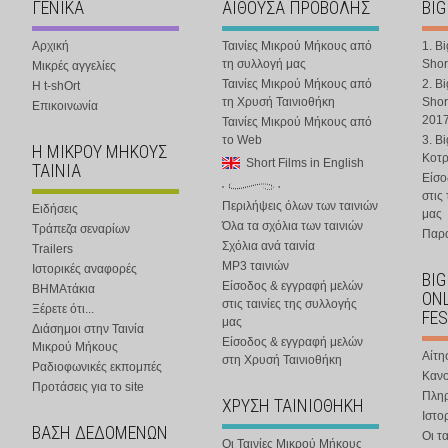
ΓΕΝΙΚΑ
ΑΙΘΟΥΣΑ ΠΡΟΒΟΛΗΣ
BIG
Αρχική
Ταινίες Μικρού Μήκους από
1. B
τη συλλογή μας
Shor
Μικρές αγγελίες
Ταινίες Μικρού Μήκους από
2. B
Η t-shOrt
τη Χρυσή Ταινιοθήκη
Shor
Επικοινωνία
201
Ταινίες Μικρού Μήκους από
το Web
3. B
Η ΜΙΚΡΟΥ ΜΗΚΟΥΣ
Κοτ
Short Films in English
ΤΑΙΝΙΑ
Είσο
στις
Περιλήψεις όλων των ταινιών
Ειδήσεις
μας
Όλα τα σχόλια των ταινιών
Τράπεζα σεναρίων
Παρα
Σχόλια ανά ταινία
Trailers
MP3 ταινιών
Ιστορικές αναφορές
BIG
Είσοδος & εγγραφή μελών
ΒΗΜΑτάκια
ONL
στις ταινίες της συλλογής
Ξέρετε ότι...
FES
μας
Διάσημοι στην Ταινία
Είσοδος & εγγραφή μελών
Μικρού Μήκους
Αίτη
στη Χρυσή Ταινιοθήκη
Ραδιοφωνικές εκπομπές
Κανο
Προτάσεις για το site
Πλη
ΧΡΥΣΗ ΤΑΙΝΙΟΘΗΚΗ
Ιστο
ΒΑΣΗ ΔΕΔΟΜΕΝΩΝ
Οι τα
Οι Ταινίες Μικρού Μήκους